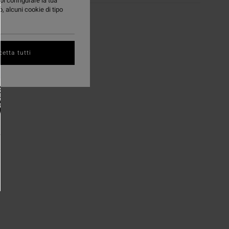
oi configurare la tua
ry
, alcuni cookie di tipo
etta tutti
NK YOU'RE IN
ITALIA.
K HERE TO
P THERE.