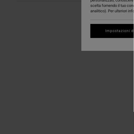
personalizzati, conoscere m
scelta fornendo il tuo con
analitico). Per ulteriori i
Impostazioni d