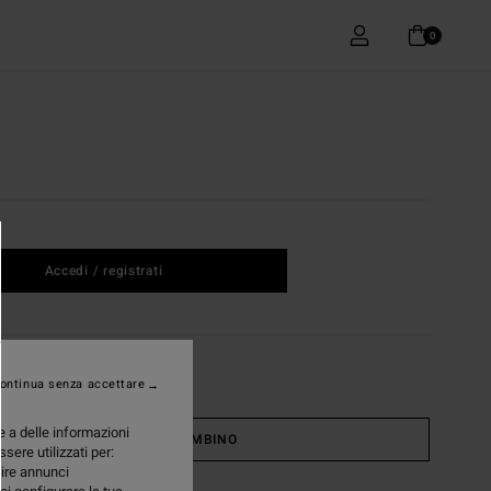
0
Accedi / registrati
ontinua senza accettare
e a delle informazioni
BAMBINO
ssere utilizzati per:
nire annunci