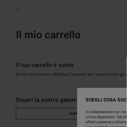
Vai
al
carrello
Il mio carrello
Il tuo carrello è vuoto
Se hai un account, effettua l'accesso per visualizzare gli ar
Scopri la nostra gamma di prodotti
SCEGLI COSA SUC
In collaborazione con i nos
UOMO
sul tuo dispositivo. Tali in
offrirti contenuti e inform