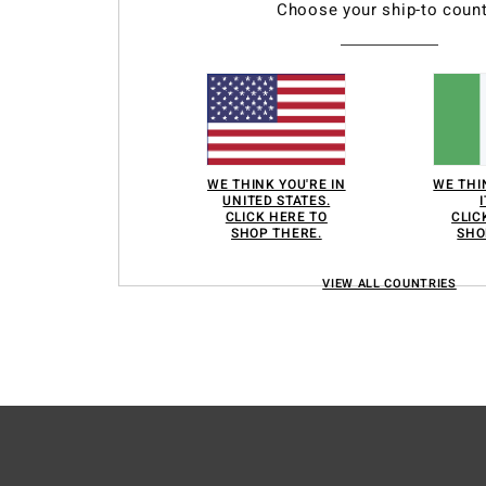
eglio il nostro pubblico o sviluppare e migliorare i prodotti dei nostri partner. Pu
Choose your ship-to count
senso all’uso di determinati cookie o negandolo ad altri tipi di cookie (ad esempio
nformazioni consulta la nostra
politica sui cookie
e
l'informativa sulla privacy
.
ei cookie
Acc
WE THINK YOU'RE IN
WE THI
UNITED STATES.
CLICK HERE TO
CLIC
SHOP THERE.
SHO
VIEW ALL COUNTRIES