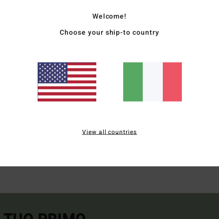
Welcome!
Choose your ship-to country
hort Uomo
Muta da surf Donn
Scopri
View all countries