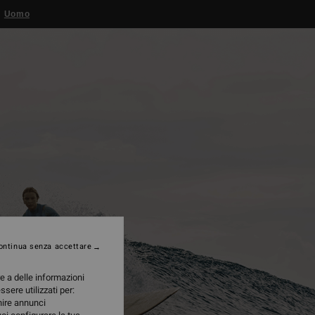
Uomo
ontinua senza accettare
re a delle informazioni
ssere utilizzati per:
rnire annunci