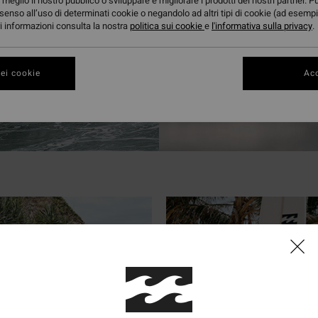
meglio il nostro pubblico o sviluppare e migliorare i prodotti dei nostri partner. P
senso all’uso di determinati cookie o negandolo ad altri tipi di cookie (ad esempi
ori informazioni consulta la nostra
politica sui cookie
e
l'informativa sulla privacy
.
ei cookie
Acc