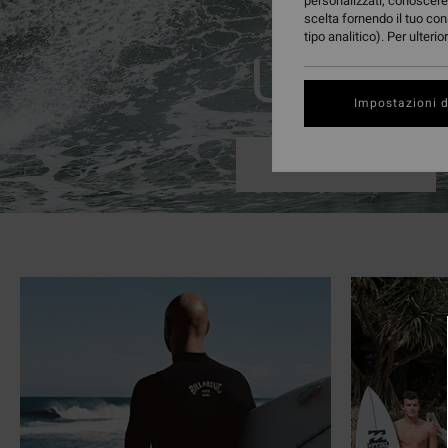
personalizzati, conoscere 
scelta fornendo il tuo con
tipo analitico). Per ulteri
Uomo
Impostazioni d
Acquista Ora