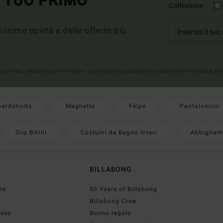
L TUO PRIMO
Collezione
imissime novità e delle offerte più
erta on-line valida per i nuovi membri - Le condizioni complete sono disponibili nella mail di b
oardshorts
Magliette
Felpe
Pantaloncini
Slip Bikini
Costumi da Bagno Interi
Abbigliam
BILLABONG
ne
50 Years of Billabong
Billabong Crew
reso
Buono regalo