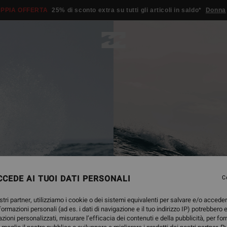
PPIA OFFERTA
25% di sconto extra su tutti gli articoli in saldo*
Donna
CEDE AI TUOI DATI PERSONALI
C
stri partner, utilizziamo i cookie o dei sistemi equivalenti per salvare e/o accede
nformazioni personali (ad es. i dati di navigazione e il tuo indirizzo IP) potrebbero e
azioni personalizzati, misurare l’efficacia dei contenuti e della pubblicità, per fo