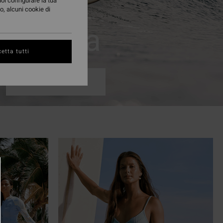
uoi configurare la tua
o, alcuni cookie di
Donna
etta tutti
Acquista Ora