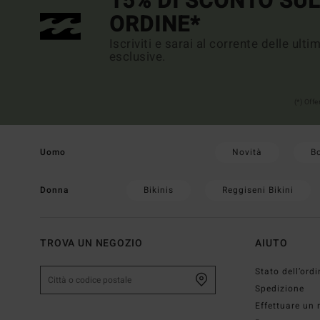
15% DI SCONTO SU
ORDINE*
Iscriviti e sarai al corrente delle ult
esclusive.
(*) Off
Novità
B
Uomo
Bikinis
Reggiseni Bikini
Donna
TROVA UN NEGOZIO
AIUTO
Stato dell’ordi
Spedizione
Effettuare un 