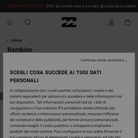
Salta
A OFFERTA
25% di sconto extra su tutti gli articoli in saldo*
Donna
Uo
alla
selezione
di
griglie
dei
prodotti
Uomo
Bambino
Continua senza accettare
Vedi Tutto
Board Shorts
T-shirt
Camicie
Pantaloncin
SCEGLI COSA SUCCEDE AI TUOI DATI
PERSONALI
Filtra e Ordina
224
Risultati
In collaborazione con i nostri partner, utilizziamo i cookie o dei
Salta
Vai
sistemi equivalenti per salvare e/o accedere a delle informazioni sul
NUOVO PRODOTTO
NUOVO PRODOTTO
ai
a
tuo dispositivo. Tali informazioni personali (ad es. i dati di
criteri
visualizza
navigazione e il tuo indirizzo IP) potrebbero essere utilizzati per:
del
in
offrirti contenuti e informazioni personalizzati, misurare l’efficacia
filtro
ordine
dei contenuti e della pubblicità, per fornire annunci personalizzati,
di
conoscere meglio il nostro pubblico o sviluppare e migliorare i
ricerca
prodotti dei nostri partner. Puoi configurare la tua scelta fornendo il
tuo consenso all’uso di determinati cookie o negandolo ad altri tipi