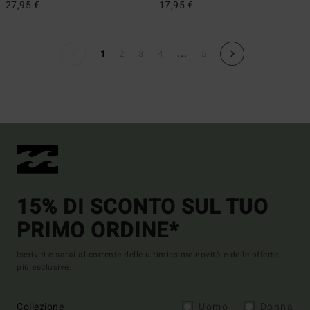
27,95 €
17,95 €
...
1
2
3
4
5
15% DI SCONTO SUL TUO
PRIMO ORDINE*
Iscriviti e sarai al corrente delle ultimissime novità e delle offerte
più esclusive.
Collezione
Uomo
Donna