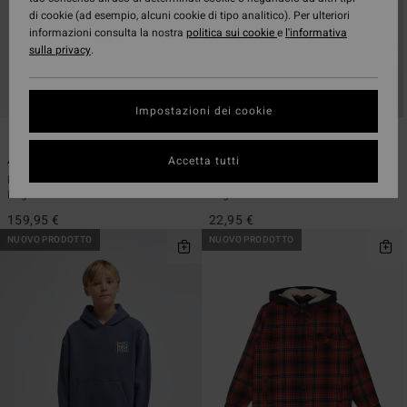
di cookie (ad esempio, alcuni cookie di tipo analitico). Per ulteriori
informazioni consulta la nostra
politica sui cookie
e
l'informativa
sulla privacy
.
Impostazioni dei cookie
1
5
ECO
Accetta tutti
4/3mm Absolute Core
Stamp
Muta con zip sul petto Nero
Maglietta a maniche corte Grigio
Ragazzo 8-16
Ragazzo 8-16
159,95 €
22,95 €
NUOVO PRODOTTO
NUOVO PRODOTTO