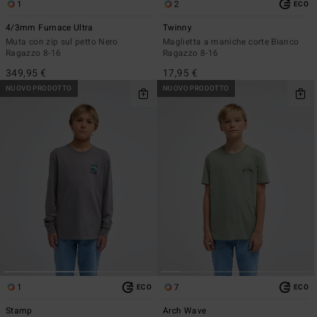
1
2
ECO
4/3mm Furnace Ultra
Twinny
Muta con zip sul petto Nero
Maglietta a maniche corte Bianco
Ragazzo 8-16
Ragazzo 8-16
349,95 €
17,95 €
NUOVO PRODOTTO
NUOVO PRODOTTO
1
7
ECO
ECO
Stamp
Arch Wave