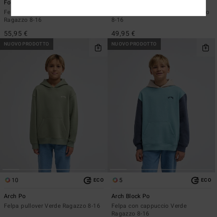
Foundation
Foundation
Felpa con cappuccio e zip Nero
Felpa con cappuccio Nero Ragazzo
Ragazzo 8-16
8-16
55,95 €
49,95 €
NUOVO PRODOTTO
NUOVO PRODOTTO
10
5
ECO
ECO
Arch Po
Arch Block Po
Felpa pullover Verde Ragazzo 8-16
Felpa con cappuccio Verde
Ragazzo 8-16