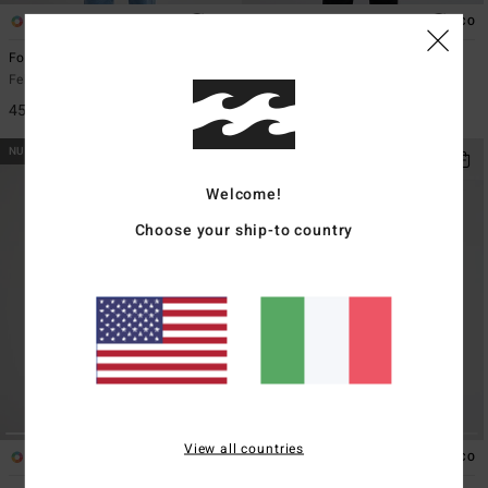
3
5
ECO
ECO
Foundation
Arch Block Po
Felpa Nero Ragazzo 8-16
Felpa con cappuccio Grigio
Ragazzo 8-16
45,95 €
49,95 €
NUOVO PRODOTTO
NUOVO PRODOTTO
Welcome!
Choose your ship-to country
View all countries
2
4
ECO
ECO