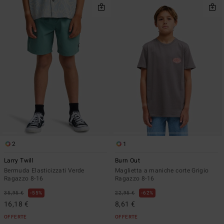
2
1
Larry Twill
Burn Out
Bermuda Elasticizzati Verde
Maglietta a maniche corte Grigio
Ragazzo 8-16
Ragazzo 8-16
35,95 €
55%
22,95 €
62%
16,18 €
8,61 €
OFFERTE
OFFERTE