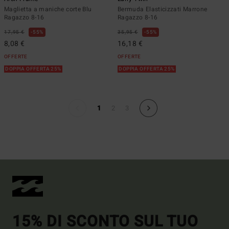
Maglietta a maniche corte Blu
Bermuda Elasticizzati Marrone
Ragazzo 8-16
Ragazzo 8-16
17,95 €
55%
35,95 €
55%
8,08 €
16,18 €
OFFERTE
OFFERTE
DOPPIA OFFERTA 25%
DOPPIA OFFERTA 25%
1
2
3
15% DI SCONTO SUL TUO