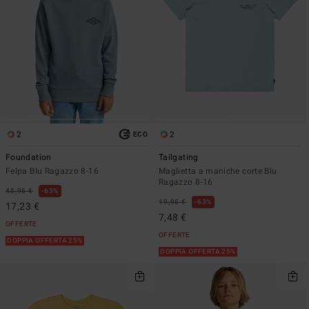
2
2
ECO
Foundation
Tailgating
Felpa Blu Ragazzo 8-16
Maglietta a maniche corte Blu
Ragazzo 8-16
45,95 €
63%
19,95 €
63%
17,23 €
7,48 €
OFFERTE
OFFERTE
DOPPIA OFFERTA 25%
DOPPIA OFFERTA 25%