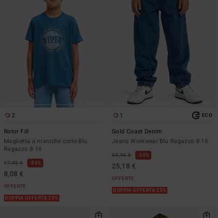
2
1
ECO
Rotor Fill
Gold Coast Denim
Maglietta a maniche corte Blu
Jeans Workwear Blu Ragazzo 8-16
Ragazzo 8-16
55,95 €
55%
17,95 €
55%
25,18 €
8,08 €
OFFERTE
OFFERTE
DOPPIA OFFERTA 25%
DOPPIA OFFERTA 25%