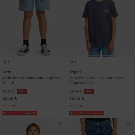
1
3
Larry
Origins
Walkshort di velluto Blu Ragazzos
Maglietta a maniche corte Nero
10 - 16
Ragazzo 8-16
45,95 €
55%
22,95 €
55%
20,68 €
10,33 €
OFFERTE
OFFERTE
DOPPIA OFFERTA 25%
DOPPIA OFFERTA 25%