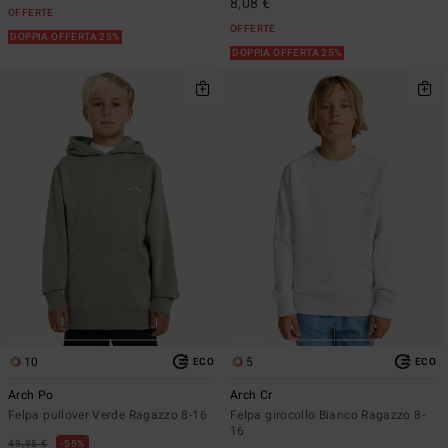
8,08 €
OFFERTE
OFFERTE
DOPPIA OFFERTA 25%
DOPPIA OFFERTA 25%
10
5
ECO
ECO
Arch Po
Arch Cr
Felpa pullover Verde Ragazzo 8-16
Felpa girocollo Bianco Ragazzo 8-
16
49,95 €
55%