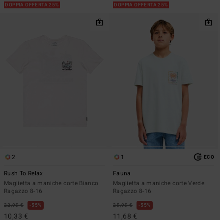
DOPPIA OFFERTA 25%
DOPPIA OFFERTA 25%
2
1
ECO
Rush To Relax
Fauna
Maglietta a maniche corte Bianco
Maglietta a maniche corte Verde
Ragazzo 8-16
Ragazzo 8-16
22,95 €
55%
25,95 €
55%
10,33 €
11,68 €