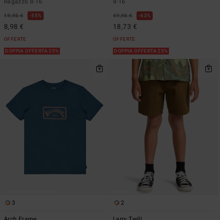
Ragazzo 8-16
8-16
19,95 €
55%
49,95 €
63%
8,98 €
18,73 €
OFFERTE
OFFERTE
DOPPIA OFFERTA 25%
DOPPIA OFFERTA 25%
3
2
Arch Frame
Larry Twill