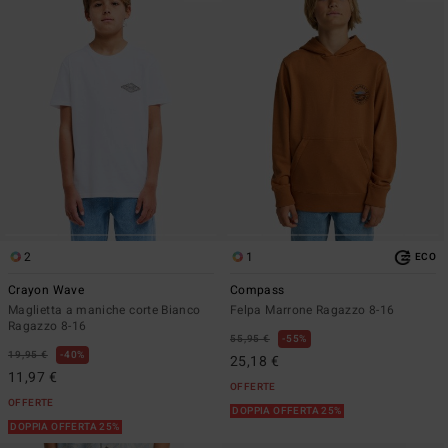
2
1
ECO
Crayon Wave
Compass
Maglietta a maniche corte Bianco
Felpa Marrone Ragazzo 8-16
Ragazzo 8-16
55,95 €
55%
19,95 €
40%
25,18 €
11,97 €
OFFERTE
OFFERTE
DOPPIA OFFERTA 25%
DOPPIA OFFERTA 25%