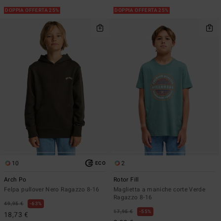
DOPPIA OFFERTA 25%
DOPPIA OFFERTA 25%
10
2
ECO
Arch Po
Rotor Fill
Felpa pullover Nero Ragazzo 8-16
Maglietta a maniche corte Verde
Ragazzo 8-16
49,95 €
63%
17,95 €
55%
18,73 €