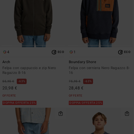
4
1
ECO
ECO
Arch
Boundary Shore
Felpa con cappuccio e zip Nero
Felpa con cerniera Nero Ragazzo 8-
Ragazzo 8-16
16
55,95 €
63%
75,95 €
63%
20,98 €
28,48 €
OFFERTE
OFFERTE
DOPPIA OFFERTA 25%
DOPPIA OFFERTA 25%