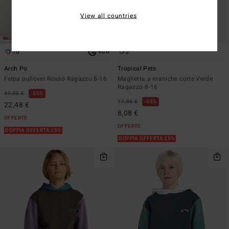
View all countries
10
2
ECO
Arch Po
Tropical Pets
Felpa pullover Rosso Ragazzo 8-16
Maglietta a maniche corte Verde
Ragazzo 8-16
49,95 €
55%
17,95 €
55%
22,48 €
8,08 €
OFFERTE
OFFERTE
DOPPIA OFFERTA 25%
DOPPIA OFFERTA 25%