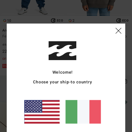
10
2
ECO
ECO
Arch Po
Burleigh
Felpa pullover Bianco Ragazzo 8-16
Felpa con Semi Zip Grigio Ragazzo
8-16
49,95 €
55%
55,95 €
55%
22,48 €
25,18 €
OFFERTE
OFFERTE
DOPPIA OFFERTA 25%
DOPPIA OFFERTA 25%
Welcome!
Choose your ship-to country