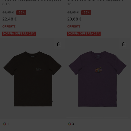
8-16
16
49,95 €
55%
45,95 €
55%
22,48 €
20,68 €
OFFERTE
OFFERTE
DOPPIA OFFERTA 25%
DOPPIA OFFERTA 25%
1
3