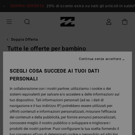
Salta
 OFFERTA
25% di sconto extra su tutti gli articoli in saldo*
Donna
Uom
alla
selezione
di
griglie
dei
prodotti
Doppia Offerta
Tutte le offerte per bambino
Continua senza accettare
no
Tutte le Offerte per Uomo
Tutte le Offerte per Bambino
SCEGLI COSA SUCCEDE AI TUOI DATI
PERSONALI
Filtra e Ordina
108
Risultati
In collaborazione con i nostri partner, utilizziamo i cookie o dei
Salta
Vai
sistemi equivalenti per salvare e/o accedere a delle informazioni sul
ai
a
tuo dispositivo. Tali informazioni personali (ad es. i dati di
criteri
visualizza
navigazione e il tuo indirizzo IP) potrebbero essere utilizzati per:
del
in
offrirti contenuti e informazioni personalizzati, misurare l’efficacia
filtro
ordine
dei contenuti e della pubblicità, per fornire annunci personalizzati,
di
conoscere meglio il nostro pubblico o sviluppare e migliorare i
ricerca
prodotti dei nostri partner. Puoi configurare la tua scelta fornendo il
tuo consenso all’uso di determinati cookie o negandolo ad altri tipi