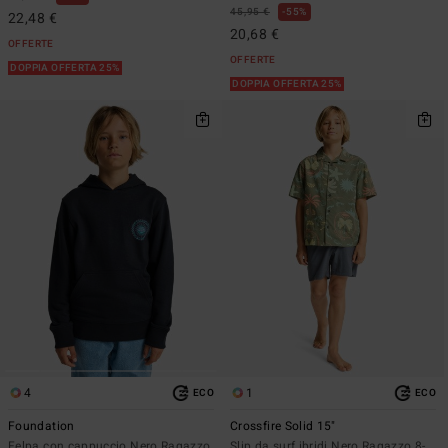
45,95 €
55%
22,48 €
20,68 €
OFFERTE
OFFERTE
DOPPIA OFFERTA 25%
DOPPIA OFFERTA 25%
4
1
ECO
ECO
Foundation
Crossfire Solid 15"
Felpa con cappuccio Nero Ragazzo
Slip da surf ibridi Nero Ragazzo 8-