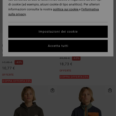
di cookie (ad esempio, alcuni cookie di tipo analitico). Per ulteriori
informazioni consulta la nostra
politica sui cookie
e
l'informativa
sulla privacy
.
Impostazioni dei cookie
4
10
ECO
Icon Wave
Arch Po
Accetta tutti
Maglietta a maniche corte Nero
Felpa pullover Giallo Ragazzo 8-16
Ragazzo 8-16
49,95 €
63%
17,95 €
40%
18,73 €
10,77 €
OFFERTE
OFFERTE
DOPPIA OFFERTA 25%
DOPPIA OFFERTA 25%