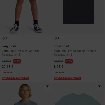
3
1
Larry Cord
Food Court
Bermuda di Velluto Marrone
Maglietta a maniche corte Nero
Ragazzo 8-16
Ragazzo 8-16
45,95 €
55%
19,95 €
55%
20,68 €
8,98 €
OFFERTE
OFFERTE
DOPPIA OFFERTA 25%
DOPPIA OFFERTA 25%