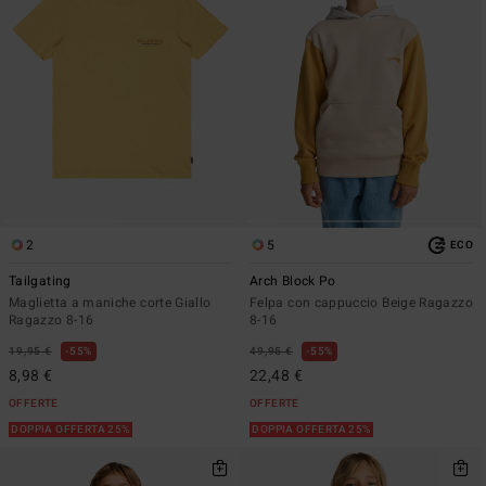
2
5
ECO
Tailgating
Arch Block Po
Maglietta a maniche corte Giallo
Felpa con cappuccio Beige Ragazzo
Ragazzo 8-16
8-16
19,95 €
55%
49,95 €
55%
8,98 €
22,48 €
OFFERTE
OFFERTE
DOPPIA OFFERTA 25%
DOPPIA OFFERTA 25%