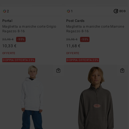
2
1
ECO
Portal
Post Cards
Maglietta a maniche corte Grigio
Maglietta a maniche corte Marrone
Ragazzo 8-16
Ragazzo 8-16
22,95 €
55%
25,95 €
55%
10,33 €
11,68 €
OFFERTE
OFFERTE
DOPPIA OFFERTA 25%
DOPPIA OFFERTA 25%