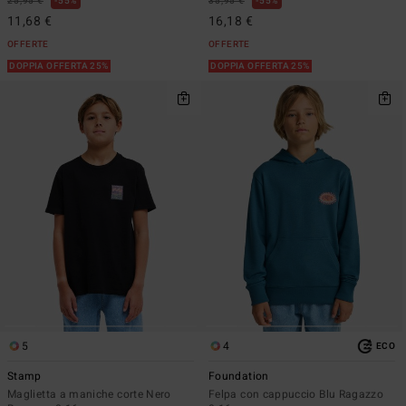
25,95 €
55%
35,95 €
55%
11,68 €
16,18 €
OFFERTE
OFFERTE
DOPPIA OFFERTA 25%
DOPPIA OFFERTA 25%
5
4
ECO
Stamp
Foundation
Maglietta a maniche corte Nero
Felpa con cappuccio Blu Ragazzo