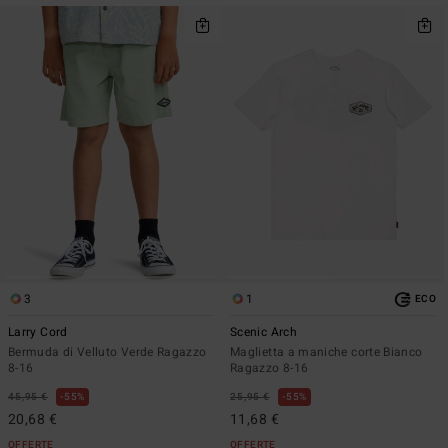
3
1
ECO
Larry Cord
Scenic Arch
Bermuda di Velluto Verde Ragazzo
Maglietta a maniche corte Bianco
8-16
Ragazzo 8-16
45,95 €
55%
25,95 €
55%
20,68 €
11,68 €
OFFERTE
OFFERTE