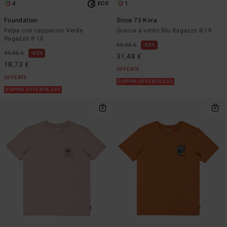
4
1
ECO
Foundation
Since 73 Kirra
Felpa con cappuccio Verde
Giacca a vento Blu Ragazzo 8-16
Ragazzo 8-16
69,95 €
55%
49,95 €
63%
31,48 €
18,73 €
OFFERTE
OFFERTE
DOPPIA OFFERTA 25%
DOPPIA OFFERTA 25%