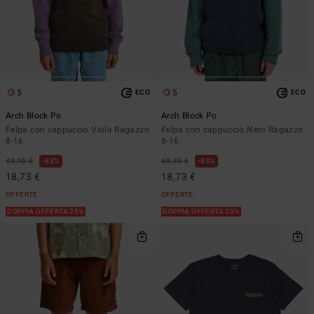
5
5
ECO
ECO
Arch Block Po
Arch Block Po
Felpa con cappuccio Viola Ragazzo
Felpa con cappuccio Nero Ragazzo
8-16
8-16
49,95 €
63%
49,95 €
63%
18,73 €
18,73 €
OFFERTE
OFFERTE
DOPPIA OFFERTA 25%
DOPPIA OFFERTA 25%