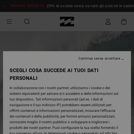
Salta
DOPPIA OFFERTA
25% di sconto extra su tutti gli articoli in saldo*
al
contenuto
Continua senza accettare
SCEGLI COSA SUCCEDE AI TUOI DATI
PERSONALI
In collaborazione con i nostri partner, utilizziamo i cookie o dei
sistemi equivalenti per salvare e/o accedere a delle informazioni sul
tuo dispositivo. Tali informazioni personali (ad es. i dati di
navigazione e il tuo indirizzo IP) potrebbero essere utilizzati per:
offrirti contenuti e informazioni personalizzati, misurare l’efficacia
dei contenuti e della pubblicità, per fornire annunci personalizzati,
conoscere meglio il nostro pubblico o sviluppare e migliorare i
prodotti dei nostri partner. Puoi configurare la tua scelta fornendo il
tuo consenso all’uso di determinati cookie o negandolo ad altri tipi