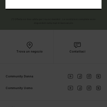
Registrarsi
(*) Offerta on-line valida per i nuovi membri - Le condizioni complete sono
disponibili nella mail di benvenuto
Trova un negozio
Contattaci
Community Donna
Community Uomo