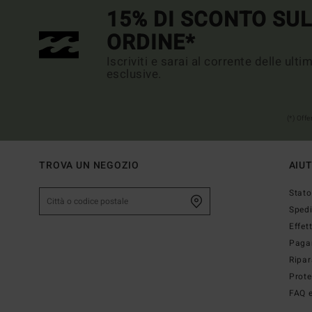
15% DI SCONTO SU
ORDINE*
Iscriviti e sarai al corrente delle ult
esclusive.
(*) Off
TROVA UN NEGOZIO
AIU
Stato
Sped
Effet
Paga
Ripar
Prote
FAQ e