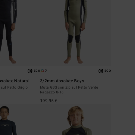
2
ECO
ECO
solute Natural
3/2mm Absolute Boys
sul Petto Grigio
Muta GBS con Zip sul Petto Verde
Ragazzo 8-16
199,95 €