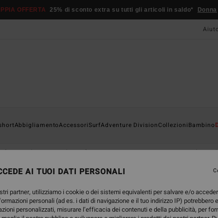
PPIA OFFERTA
25% di sconto extra su tutti gli articoli in saldo*
Donna
Aiut
short
Abbigliamento
Accessori
Surf
Adventure Division
Collezioni
Bambino
f integrali
Mute da surf estive
Top in neoprene
Magliette d
CEDE AI TUOI DATI PERSONALI
C
stri partner, utilizziamo i cookie o dei sistemi equivalenti per salvare e/o accede
nformazioni personali (ad es. i dati di navigazione e il tuo indirizzo IP) potrebbero e
azioni personalizzati, misurare l’efficacia dei contenuti e della pubblicità, per fo
NUOVO PRODOTTO
NUOVO PRODOTTO