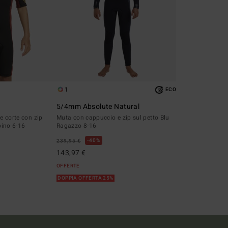
1
ECO
5/4mm Absolute Natural
e corte con zip
Muta con cappuccio e zip sul petto Blu
bino 6-16
Ragazzo 8-16
40%
239,95 €
143,97 €
OFFERTE
DOPPIA OFFERTA 25%