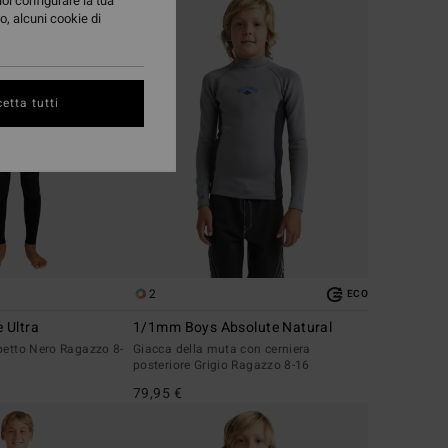
uoi configurare la tua
o, alcuni cookie di
etta tutti
2
ECO
 Ultra
1/1mm Boys Absolute Natural
petto Nero Ragazzo 8-
Giacca della muta con cerniera
posteriore Grigio Ragazzo 8-16
79,95 €