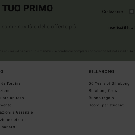
L TUO PRIMO
Collezione
imissime novità e delle offerte più
erta on-line valida per i nuovi membri - Le condizioni complete sono disponibili nella mail di b
TO
BILLABONG
 dell’ordine
50 Years of Billabong
izione
Billabong Crew
tuare un reso
Buono regalo
mento
Sconti per studenti
azioni e Garanzie
zione dei dati
 contatti