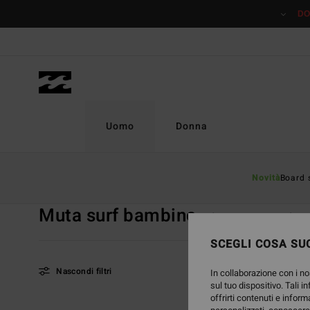
Salta
DO
alla
selezione
di
griglie
dei
prodotti
Uomo
Donna
Home
Uomo
Surf
Muta surf bambino
Novità
Board 
Muta surf bambino
Vedi Tutto
Mute da sur
SCEGLI COSA SUC
Nascondi filtri
In collaborazione con i no
sul tuo dispositivo. Tali i
offrirti contenuti e inform
Salta
Vai
NUOVO PRODOTTO