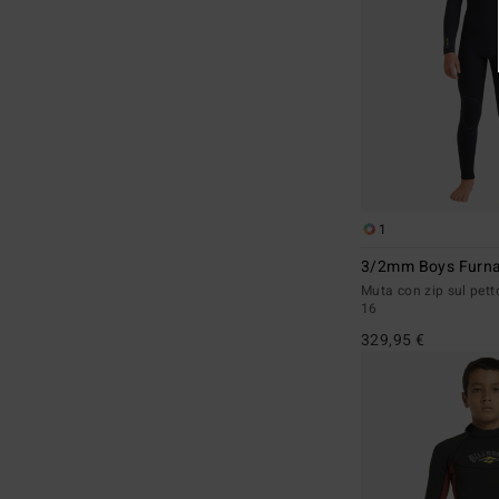
1
3/2mm Boys Furna
Muta con zip sul pet
16
329,95 €