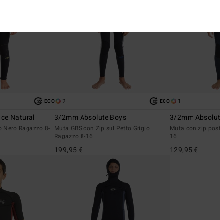
2
1
ECO
ECO
ce Natural
3/2mm Absolute Boys
3/2mm Absolu
to Nero Ragazzo 8-
Muta GBS con Zip sul Petto Grigio
Muta con zip post
Ragazzo 8-16
16
199,95 €
129,95 €