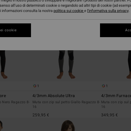
meglio il nostro pubblico o sviluppare e migliorare i prodotti dei nostri partner. P
senso all’uso di determinati cookie o negandolo ad altri tipi di cookie (ad esempi
ori informazioni consulta la nostra
politica sui cookie
e
l'informativa sulla privacy
.
ei cookie
Acc
1
1
ore
4/3mm Absolute Ultra
4/3mm Furnace
to Nero Ragazzo 8-
Muta con zip sul petto Giallo Ragazzo 8-
Muta con zip sul 
16
16
259,95 €
349,95 €