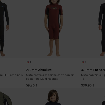
1
1
2/2mm Absolute
4/3mm Furnace
ore Blu Bambino 6-
Muta estiva a maniche corte con zip
Muta con zip sul 
posteriore Multi Neonati
16
59,95 €
339,95 €