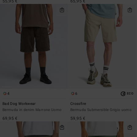
55,95 €
65,95 €
4
6
ECO
Bad Dog Workwear
Crossfire
Bermuda in denim Marrone Uomo
Bermuda Submersible Grigio uomo
69,95 €
59,95 €