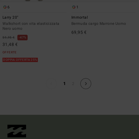
6
1
Larry 20"
Immortal
Walkshort con vita elasticizzata
Bermuda cargo Marrone Uomo
Nero uomo
69,95 €
59,95 €
47%
31,48 €
OFFERTE
DOPPIA OFFERTA 25%
1
2