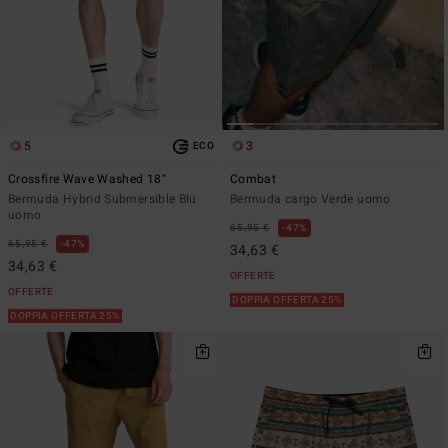
5
3
ECO
Crossfire Wave Washed 18"
Combat
Bermuda Hybrid Submersible Blu
Bermuda cargo Verde uomo
uomo
65,95 €
47%
65,95 €
47%
34,63 €
34,63 €
OFFERTE
OFFERTE
DOPPIA OFFERTA 25%
DOPPIA OFFERTA 25%