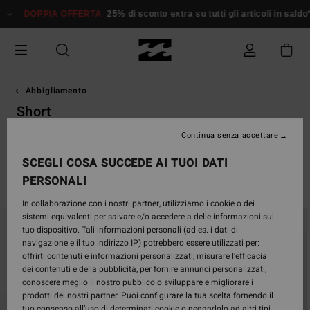
Salta
FFERTA
25% di sconto extra su tutti gli articoli in saldo*
Donna
Uomo
alla
selezione
di
griglie
dei
prodotti
Abbigliamento
Short
Continua senza accettare
e
Short
Jeans & Pantaloni
Felpe
Giacche
Pile
Magli
SCEGLI COSA SUCCEDE AI TUOI DATI
PERSONALI
Filtra e Ordina
56
Risultati
In collaborazione con i nostri partner, utilizziamo i cookie o dei
Salta
Vai
sistemi equivalenti per salvare e/o accedere a delle informazioni sul
ai
a
tuo dispositivo. Tali informazioni personali (ad es. i dati di
criteri
visualizza
navigazione e il tuo indirizzo IP) potrebbero essere utilizzati per:
del
in
offrirti contenuti e informazioni personalizzati, misurare l’efficacia
filtro
ordine
dei contenuti e della pubblicità, per fornire annunci personalizzati,
di
conoscere meglio il nostro pubblico o sviluppare e migliorare i
ricerca
prodotti dei nostri partner. Puoi configurare la tua scelta fornendo il
tuo consenso all’uso di determinati cookie o negandolo ad altri tipi