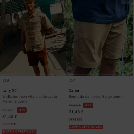
5
2
Larry 20"
Carter
Walkshort con vita elasticizzata
Bermuda da lavoro Beige uomo
Marrone uomo
59,95 €
47%
59,95 €
47%
31,48 €
31,48 €
OFFERTE
OFFERTE
DOPPIA OFFERTA 25%
DOPPIA OFFERTA 25%