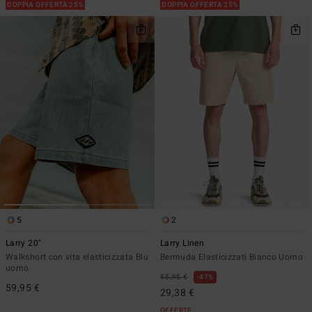
DOPPIA OFFERTA 25%
DOPPIA OFFERTA 25%
5
2
Larry 20"
Larry Linen
Walkshort con vita elasticizzata Blu
Bermuda Elasticizzati Bianco Uomo
uomo
55,95 €
47%
59,95 €
29,38 €
OFFERTE