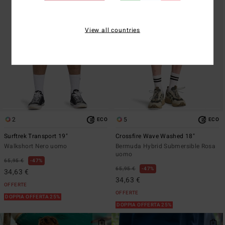
View all countries
2
5
ECO
ECO
Surftrek Transport 19"
Crossfire Wave Washed 18"
Walkshort Nero uomo
Bermuda Hybrid Submersible Rosa
uomo
65,95 €
47%
65,95 €
47%
34,63 €
34,63 €
OFFERTE
OFFERTE
DOPPIA OFFERTA 25%
DOPPIA OFFERTA 25%