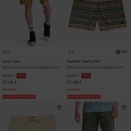
2
2
ECO
Larry Linen
Surftrek Elastic Perf
Bermuda Elasticizzati Beige Uomo
Bermuda Elasticizzati Beige Uomo
55,95 €
47%
59,95 €
47%
29,38 €
31,48 €
OFFERTE
OFFERTE
DOPPIA OFFERTA 25%
DOPPIA OFFERTA 25%