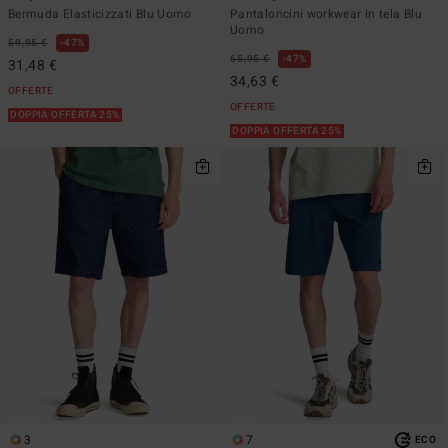
Bermuda Elasticizzati Blu Uomo
Pantaloncini workwear in tela Blu
Uomo
59,95 €
47%
65,95 €
47%
31,48 €
34,63 €
OFFERTE
OFFERTE
DOPPIA OFFERTA 25%
DOPPIA OFFERTA 25%
3
7
ECO