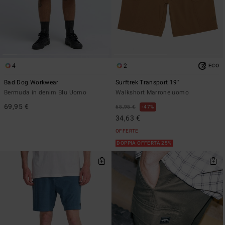
4
2
ECO
Bad Dog Workwear
Surftrek Transport 19"
Bermuda in denim Blu Uomo
Walkshort Marrone uomo
69,95 €
65,95 €
47%
34,63 €
OFFERTE
DOPPIA OFFERTA 25%