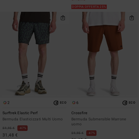
DOPPIA OFFERTA 25%
2
6
ECO
ECO
Surftrek Elastic Perf
Crossfire
Bermuda Elasticizzati Multi Uomo
Bermuda Submersible Marrone
uomo
59,95 €
47%
59,95 €
47%
31,48 €