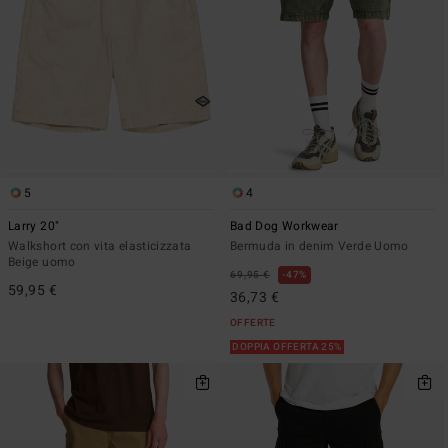
5
4
Larry 20"
Bad Dog Workwear
Walkshort con vita elasticizzata
Bermuda in denim Verde Uomo
Beige uomo
69,95 €
47%
59,95 €
36,73 €
OFFERTE
DOPPIA OFFERTA 25%