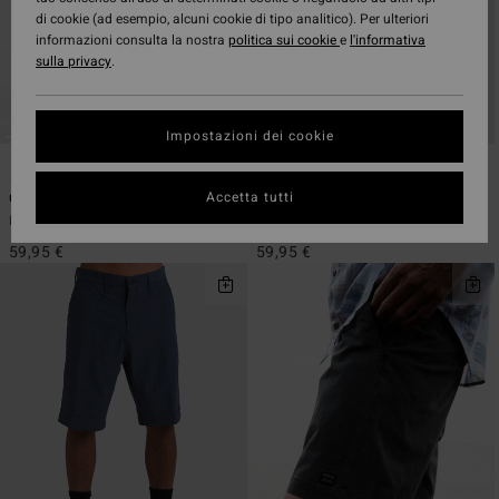
di cookie (ad esempio, alcuni cookie di tipo analitico). Per ulteriori
informazioni consulta la nostra
politica sui cookie
e
l'informativa
sulla privacy
.
Impostazioni dei cookie
6
6
ECO
ECO
Accetta tutti
Crossfire Mid
Crossfire
Bermuda Submersible Grigio uomo
Bermuda Submersible Beige uomo
59,95 €
59,95 €