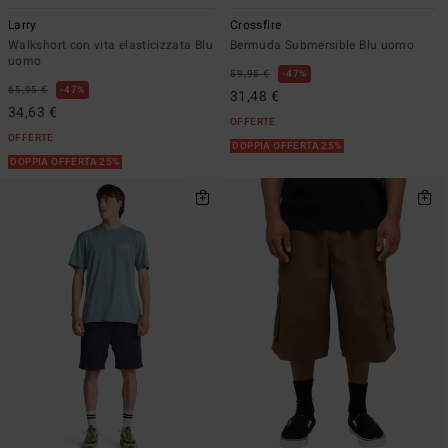
Larry
Crossfire
Walkshort con vita elasticizzata Blu
Bermuda Submersible Blu uomo
uomo
59,95 €
47%
65,95 €
47%
31,48 €
34,63 €
OFFERTE
OFFERTE
DOPPIA OFFERTA 25%
DOPPIA OFFERTA 25%