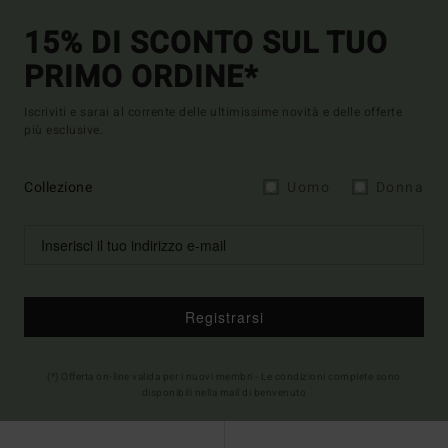
15% DI SCONTO SUL TUO
PRIMO ORDINE*
Iscriviti e sarai al corrente delle ultimissime novità e delle offerte
più esclusive.
Collezione
Uomo
Donna
Registrarsi
(*) Offerta on-line valida per i nuovi membri - Le condizioni complete sono
disponibili nella mail di benvenuto