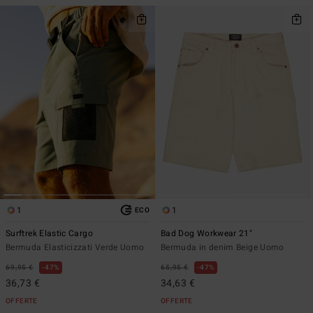
1
1
ECO
Surftrek Elastic Cargo
Bad Dog Workwear 21"
Bermuda Elasticizzati Verde Uomo
Bermuda in denim Beige Uomo
69,95 €
47%
65,95 €
47%
36,73 €
34,63 €
OFFERTE
OFFERTE