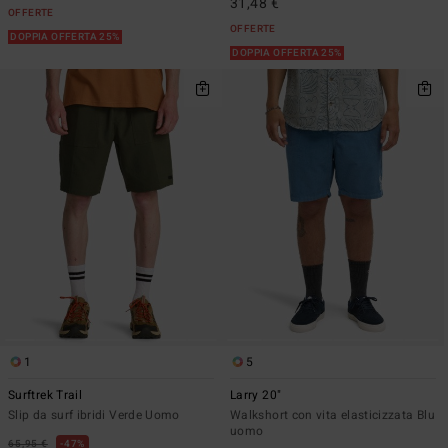
31,48 €
OFFERTE
OFFERTE
DOPPIA OFFERTA 25%
DOPPIA OFFERTA 25%
1
5
Surftrek Trail
Larry 20"
Slip da surf ibridi Verde Uomo
Walkshort con vita elasticizzata Blu
uomo
65,95 €
47%