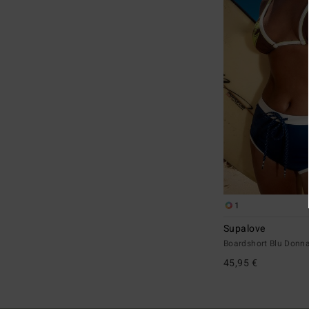
1
Supalove
Boardshort Blu Donn
45,95 €