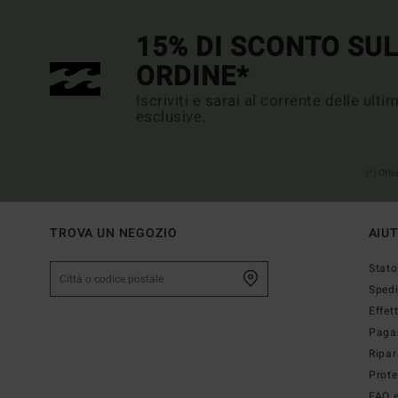
15% DI SCONTO SU
ORDINE*
Iscriviti e sarai al corrente delle ult
esclusive.
(*) Off
TROVA UN NEGOZIO
AIU
Stato
Sped
Effet
Paga
Ripar
Prote
FAQ e