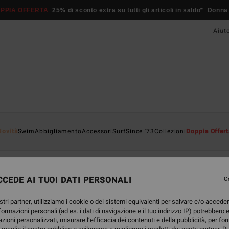
PPIA OFFERTA
25% di sconto extra su tutti gli articoli in saldo*
Donna
Aiut
Novità
Swim
Abbigliamento
Accessori
Surf
Since '73
Collezioni
Doppia Offert
Bikini Bottoms
Costumi da bagno interi
Costumi da bagno in ti
CEDE AI TUOI DATI PERSONALI
C
stri partner, utilizziamo i cookie o dei sistemi equivalenti per salvare e/o accede
nformazioni personali (ad es. i dati di navigazione e il tuo indirizzo IP) potrebbero e
azioni personalizzati, misurare l’efficacia dei contenuti e della pubblicità, per fo