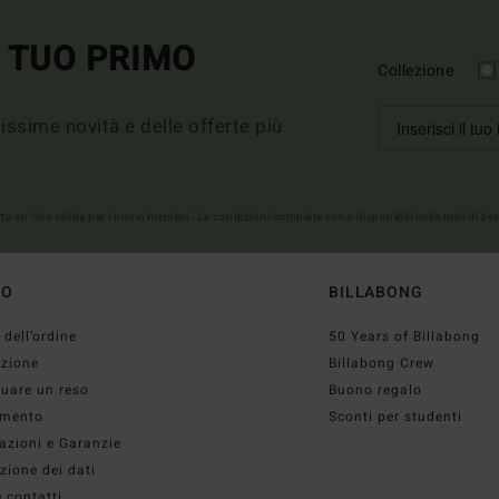
L TUO PRIMO
Collezione
imissime novità e delle offerte più
erta on-line valida per i nuovi membri - Le condizioni complete sono disponibili nella mail di b
TO
BILLABONG
 dell’ordine
50 Years of Billabong
izione
Billabong Crew
tuare un reso
Buono regalo
mento
Sconti per studenti
azioni e Garanzie
zione dei dati
 contatti