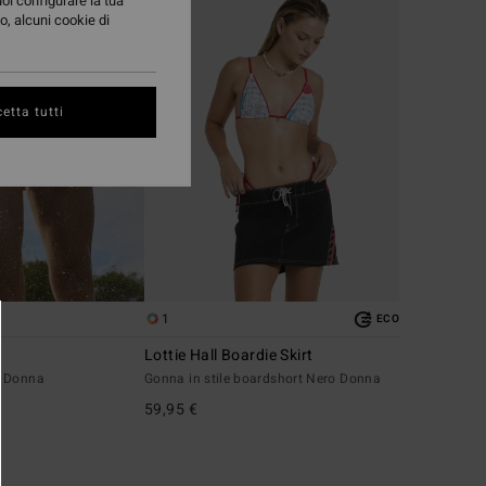
uoi configurare la tua
o, alcuni cookie di
etta tutti
1
ECO
Lottie Hall Boardie Skirt
o Donna
Gonna in stile boardshort Nero Donna
59,95 €