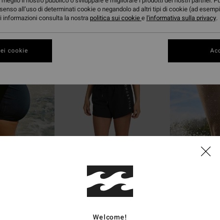
meglio il nostro pubblico o sviluppare e migliorare i prodotti dei nostri partner. P
senso all’uso di determinati cookie o negandolo ad altri tipi di cookie (ad esempi
ori informazioni consulta la nostra
politica sui cookie
e
l'informativa sulla privacy
.
ei cookie
Acc
1
1
ECO
Fun Times
Surf Drift Bs
na
Boardshort Nero Donna
Boardshort Ross
49,95 €
30%
45,95 €
32,17 €
OFFERTE
Welcome!