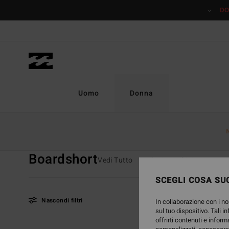
Salta
DO
alla
selezione
di
griglie
dei
prodotti
Uomo
Donna
Home
Donna
Swim
Boardshort
Boardshort
Vedi Tutto
Bikini
Bikinis Tops
SCEGLI COSA SUC
Nascondi filtri
In collaborazione con i no
sul tuo dispositivo. Tali i
offrirti contenuti e inform
Salta
Vai