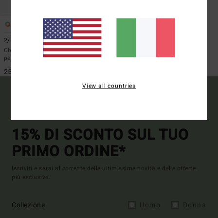
1
ECO
2/2mm Revolution Natural
Chaleco de surf con cerniera sul
petto Blu Uomo
259,95 €
View all countries
15% DI SCONTO SUL TUO
PRIMO ORDINE*
Iscriviti e sarai al corrente delle ultimissime novità e delle offerte
più esclusive.
Collezione
Uomo
Donna