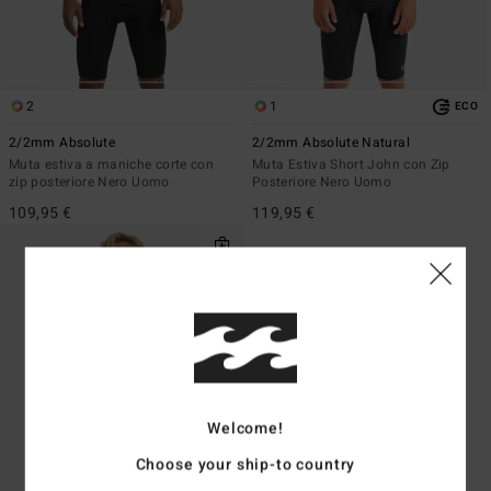
2
1
ECO
2/2mm Absolute
2/2mm Absolute Natural
Muta estiva a maniche corte con
Muta Estiva Short John con Zip
zip posteriore Nero Uomo
Posteriore Nero Uomo
109,95 €
119,95 €
Welcome!
Choose your ship-to country