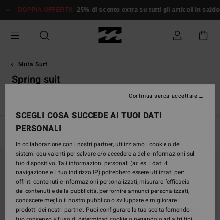
Salta
DOPPIA OFFERTA
25% di sconto extra su tutti gli articoli in saldo*
alla
selezione
di
griglie
dei
prodotti
Muta Surf
Spring suit
Continua senza accettare
i
Spring Suit
Absolute
Furnace
Natural
Revolution
SCEGLI COSA SUCCEDE AI TUOI DATI
PERSONALI
Filtra e Ordina
5
Risultati
In collaborazione con i nostri partner, utilizziamo i cookie o dei
Salta
Vai
sistemi equivalenti per salvare e/o accedere a delle informazioni sul
ai
a
tuo dispositivo. Tali informazioni personali (ad es. i dati di
criteri
visualizza
navigazione e il tuo indirizzo IP) potrebbero essere utilizzati per:
del
in
offrirti contenuti e informazioni personalizzati, misurare l’efficacia
filtro
ordine
dei contenuti e della pubblicità, per fornire annunci personalizzati,
di
conoscere meglio il nostro pubblico o sviluppare e migliorare i
ricerca
prodotti dei nostri partner. Puoi configurare la tua scelta fornendo il
tuo consenso all’uso di determinati cookie o negandolo ad altri tipi