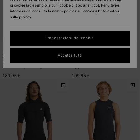
di cookie (ad esempio, alcuni cookie di tipo analitico). Per ulteriori
informazioni consulta la nostra
politica sui cookie
e
l'informativa
sulla privacy
.
Impostazioni dei cookie
1
2
ECO
Accetta tutti
2/2mm Absolute Natural
2/2mm Absolute
Muta estiva con maniche corte e
Muta estiva a maniche corte con
cerniera sul petto Grigio uomo
zip posteriore Blu Uomo
189,95 €
109,95 €