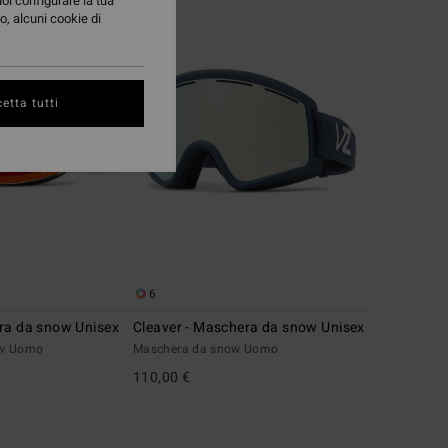
uoi configurare la tua
o, alcuni cookie di
etta tutti
6
ra da snow Unisex
Cleaver - Maschera da snow Unisex
ow Uomo
Maschera da snow Uomo
110,00 €