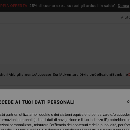
PPIA OFFERTA
25% di sconto extra su tutti gli articoli in saldo*
Donna
Aiut
short
Abbigliamento
Accessori
Surf
Adventure Division
Collezioni
Bambino
CEDE AI TUOI DATI PERSONALI
C
stri partner, utilizziamo i cookie o dei sistemi equivalenti per salvare e/o accede
nformazioni personali (ad es. i dati di navigazione e il tuo indirizzo IP) potrebbero e
azioni personalizzati, misurare l’efficacia dei contenuti e della pubblicità, per fo