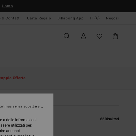
Uomo
o & Contatti
Carta Regalo
Billabong App
IT (€)
Negozi
Doppia Offerta
ontinua senza accettare
66
Risultati
re a delle informazioni
ssere utilizzati per:
rnire annunci