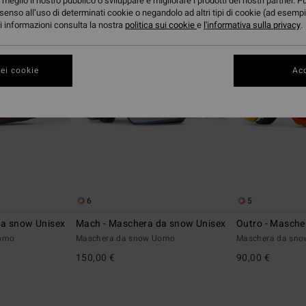
meglio il nostro pubblico o sviluppare e migliorare i prodotti dei nostri partner. P
senso all’uso di determinati cookie o negandolo ad altri tipi di cookie (ad esempi
ori informazioni consulta la nostra
politica sui cookie
e
l'informativa sulla privacy
.
ei cookie
Acc
6
5
da snow Unisex
Mach - Maschera da snow Unisex
Outro - Masche
Uomo
Maschera da snow Uomo
Maschera da sn
150,00 €
90,00 €