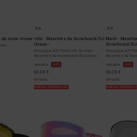
6
9
a da snow Unisex
Velo - Maschera da Snowboard/Sci
Mach - Masche
Unisex -
Snowboard/Sci 
Uomo
Vonzipper AZYTG00129</br>Velo -
Vonzipper AZYTG
Maschera da Snowboard/Sci Unisex
Maschera da Sno
63%
63%
160,00 €
150,00 €
60,00 €
56,25 €
OFFERTE
OFFERTE
DOPPIA OFFERTA 25%
DOPPIA OFFERTA 2