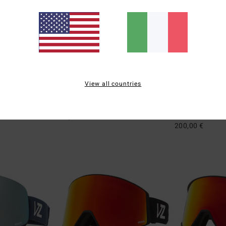
6
4
View all countries
a da snow Unisex
Mach - Maschera da snow Unisex
Capsule - Masc
Unisex
Uomo
Maschera da snow Uomo
Maschera da sn
150,00 €
200,00 €