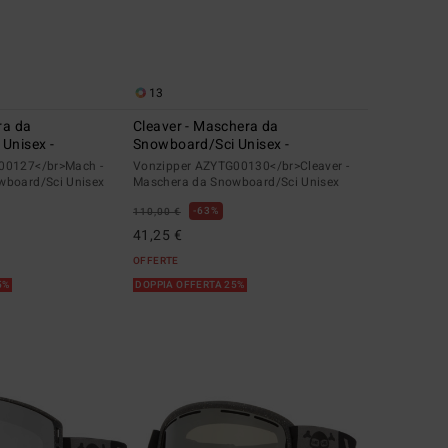
13
ra da
Cleaver - Maschera da
Unisex -
Snowboard/Sci Unisex -
00127</br>Mach -
Vonzipper AZYTG00130</br>Cleaver -
wboard/Sci Unisex
Maschera da Snowboard/Sci Unisex
63%
110,00 €
41,25 €
OFFERTE
5%
DOPPIA OFFERTA 25%