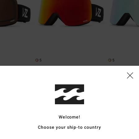
5
5
da snow Unisex
Outro - Maschera da snow Unisex
Outro - Masche
Uomo
Maschera da snow Uomo
Maschera da sn
90,00 €
90,00 €
Welcome!
Choose your ship-to country