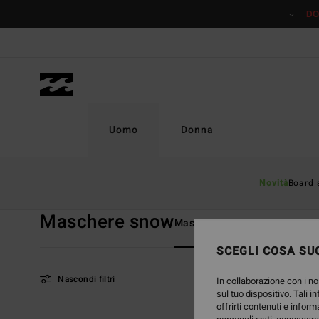
Salta
DO
alla
selezione
di
griglie
dei
prodotti
Uomo
Donna
Home
Uomo
Snow
Maschere snow
Novità
Board 
Maschere snow
Maschere snow
SCEGLI COSA SUC
Nascondi filtri
In collaborazione con i no
sul tuo dispositivo. Tali i
offrirti contenuti e inform
Salta
Vai