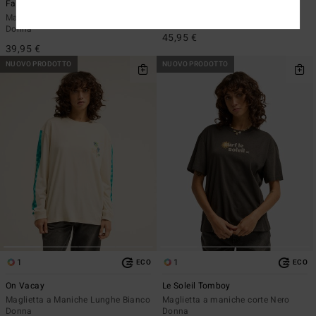
Familiar Roads
True Paradise
Maglietta a Maniche Lunghe Nero
Maglia a coste Giallo Donna
Donna
45,95 €
39,95 €
NUOVO PRODOTTO
NUOVO PRODOTTO
1
1
ECO
ECO
On Vacay
Le Soleil Tomboy
Maglietta a Maniche Lunghe Bianco
Maglietta a maniche corte Nero
Donna
Donna