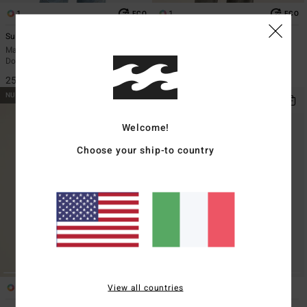
1
1
ECO
ECO
Suns Up Now
A/DIV Good Vibes True
Maglietta a maniche corte Nero
Maglietta oversize Beige Donna
Donna
45,95 €
25,95 €
NUOVO PRODOTTO
NUOVO PRODOTTO
Welcome!
Choose your ship-to country
View all countries
1
1
ECO