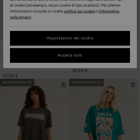
di cookie (ad esempio, alcuni cookie di tipo analitico). Per ulteriori
informazioni consulta la nostra
politica sui cookie
e
l'informativa
sulla privacy
.
Impostazioni dei cookie
6
1
ECO
ECO
Accetta tutti
Surfing In Town
Since 73 True
Maglietta a maniche corte Blu
Maglietta oversize Beige Donna
Donna
39,95 €
25,95 €
NUOVO PRODOTTO
NUOVO PRODOTTO