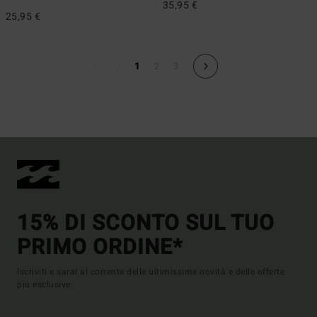
35,95 €
25,95 €
1
2
3
15% DI SCONTO SUL TUO
PRIMO ORDINE*
Iscriviti e sarai al corrente delle ultimissime novità e delle offerte
più esclusive.