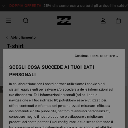
Salta
 OFFERTA
25% di sconto extra su tutti gli articoli in saldo*
Donna
Uom
alla
selezione
di
griglie
dei
prodotti
Abbigliamento
T-shirt
Continua senza accettare
o
T-shirt
Top
Camicie
Abiti
Short & Gonne
Set Abbi
SCEGLI COSA SUCCEDE AI TUOI DATI
PERSONALI
Filtra e Ordina
128
Risultati
In collaborazione con i nostri partner, utilizziamo i cookie o dei
Salta
Vai
sistemi equivalenti per salvare e/o accedere a delle informazioni sul
NUOVO PRODOTTO
NUOVO PRODOTTO
ai
a
tuo dispositivo. Tali informazioni personali (ad es. i dati di
criteri
visualizza
navigazione e il tuo indirizzo IP) potrebbero essere utilizzati per:
del
in
offrirti contenuti e informazioni personalizzati, misurare l’efficacia
filtro
ordine
dei contenuti e della pubblicità, per fornire annunci personalizzati,
di
conoscere meglio il nostro pubblico o sviluppare e migliorare i
ricerca
prodotti dei nostri partner. Puoi configurare la tua scelta fornendo il
tuo consenso all’uso di determinati cookie o negandolo ad altri tipi