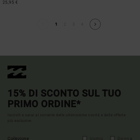
25,95 €
1
2
3
4
15% DI SCONTO SUL TUO
PRIMO ORDINE*
Iscriviti e sarai al corrente delle ultimissime novità e delle offerte
più esclusive.
Collezione
Uomo
Donna