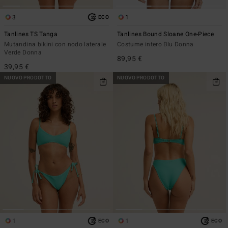
3
1
ECO
Tanlines TS Tanga
Tanlines Bound Sloane One-Piece
Mutandina bikini con nodo laterale
Costume intero Blu Donna
Verde Donna
89,95 €
39,95 €
NUOVO PRODOTTO
NUOVO PRODOTTO
1
1
ECO
ECO