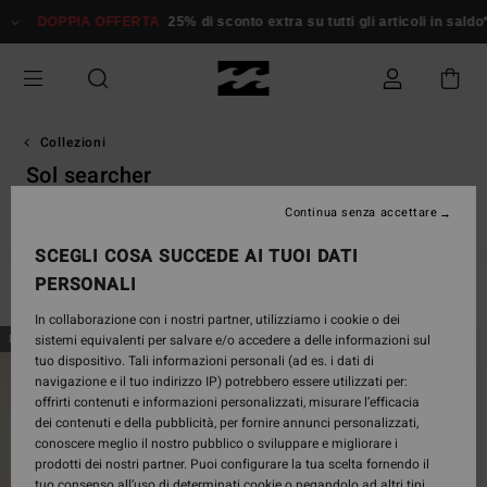
Salta
 OFFERTA
25% di sconto extra su tutti gli articoli in saldo*
Donna
Uom
alla
selezione
di
griglie
dei
prodotti
Collezioni
Sol searcher
Continua senza accettare
e
Sol Searcher
Essenziali
TY Williams
Eco
Adventure D
SCEGLI COSA SUCCEDE AI TUOI DATI
PERSONALI
Filtra e Ordina
178
Risultati
In collaborazione con i nostri partner, utilizziamo i cookie o dei
Salta
Vai
sistemi equivalenti per salvare e/o accedere a delle informazioni sul
NUOVO PRODOTTO
NUOVO PRODOTTO
ai
a
tuo dispositivo. Tali informazioni personali (ad es. i dati di
criteri
visualizza
navigazione e il tuo indirizzo IP) potrebbero essere utilizzati per:
del
in
offrirti contenuti e informazioni personalizzati, misurare l’efficacia
filtro
ordine
dei contenuti e della pubblicità, per fornire annunci personalizzati,
di
conoscere meglio il nostro pubblico o sviluppare e migliorare i
ricerca
prodotti dei nostri partner. Puoi configurare la tua scelta fornendo il
tuo consenso all’uso di determinati cookie o negandolo ad altri tipi