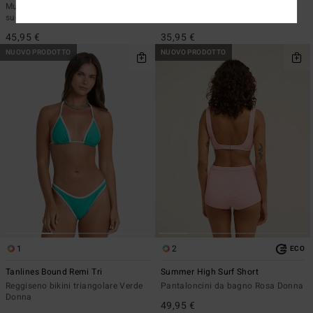
Mutandina bikini con copertura
Mutandina bikini con copertura
succinta Blu Donna
succinta Marrone Donna
45,95 €
35,95 €
NUOVO PRODOTTO
NUOVO PRODOTTO
1
2
ECO
Tanlines Bound Remi Tri
Summer High Surf Short
Reggiseno bikini triangolare Verde
Pantaloncini da bagno Rosa Donna
Donna
49,95 €