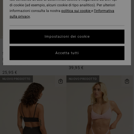
di cookie (ad esempio, alcuni cookie di tipo analitico). Per ulteriori
informazioni consulta la nostra
politica sui cookie
e
l'informativa
sulla privacy
.
Impostazioni dei cookie
6
1
ECO
ECO
Accetta tutti
Sol Searcher TS Tanga
Tanlines Tully Tube Top
Bottom bikini con nodo laterale
Top bikini a fascia Nero Donna
Marrone Donna
39,95 €
25,95 €
NUOVO PRODOTTO
NUOVO PRODOTTO