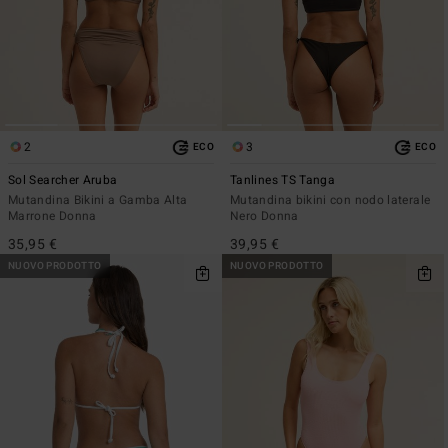
2
3
ECO
ECO
Sol Searcher Aruba
Tanlines TS Tanga
Mutandina Bikini a Gamba Alta
Mutandina bikini con nodo laterale
Marrone Donna
Nero Donna
35,95 €
39,95 €
NUOVO PRODOTTO
NUOVO PRODOTTO