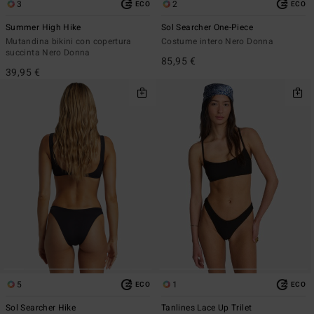
3
2
ECO
ECO
Summer High Hike
Sol Searcher One-Piece
Mutandina bikini con copertura
Costume intero Nero Donna
succinta Nero Donna
85,95 €
39,95 €
5
1
ECO
ECO
Sol Searcher Hike
Tanlines Lace Up Trilet