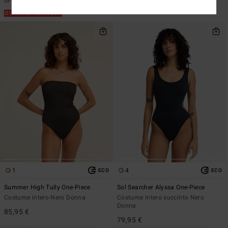
OFFERTE
DOPPIA OFFERTA 25%
1
4
ECO
ECO
Summer High Tully One-Piece
Sol Searcher Alyssa One-Piece
Costume intero Nero Donna
Costume intero succinto Nero
Donna
85,95 €
79,95 €