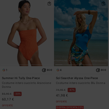
1
4
ECO
ECO
Summer Hi Tully One-Piece
Sol Searcher Alyssa One-Piece
Costume intero succinto Arancione
Costume intero succinto Blu Donna
Donna
79,95 €
47%
85,95 €
30%
41,98 €
60,17 €
OFFERTE
OFFERTE
DOPPIA OFFERTA 25%