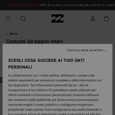
Salta
 OFFERTA
25% di sconto extra su tutti gli articoli in saldo*
Donna
Uo
alla
selezione
di
griglie
dei
prodotti
Swim
Costumi da bagno interi
Continua senza accettare
s
Costumi da bagno interi
Costumi da bagno in tinta unita
SCEGLI COSA SUCCEDE AI TUOI DATI
PERSONALI
Filtra e Ordina
42
Risultati
In collaborazione con i nostri partner, utilizziamo i cookie o dei
Salta
Vai
sistemi equivalenti per salvare e/o accedere a delle informazioni sul
NUOVO PRODOTTO
NUOVO PRODOTTO
ai
a
tuo dispositivo. Tali informazioni personali (ad es. i dati di
criteri
visualizza
navigazione e il tuo indirizzo IP) potrebbero essere utilizzati per:
del
in
offrirti contenuti e informazioni personalizzati, misurare l’efficacia
filtro
ordine
dei contenuti e della pubblicità, per fornire annunci personalizzati,
di
conoscere meglio il nostro pubblico o sviluppare e migliorare i
ricerca
prodotti dei nostri partner. Puoi configurare la tua scelta fornendo il
tuo consenso all’uso di determinati cookie o negandolo ad altri tipi