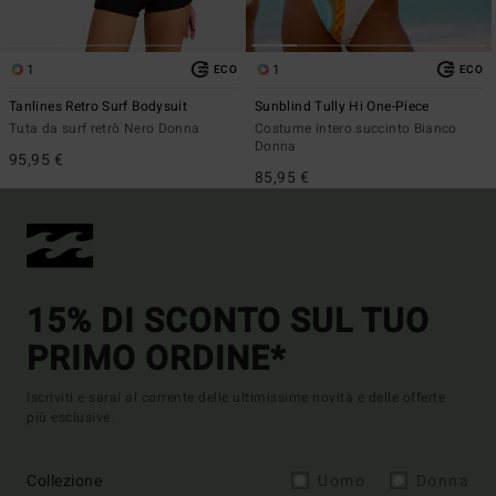
1
1
ECO
ECO
Tanlines Retro Surf Bodysuit
Sunblind Tully Hi One-Piece
Tuta da surf retrò Nero Donna
Costume intero succinto Bianco
Donna
95,95 €
85,95 €
15% DI SCONTO SUL TUO
PRIMO ORDINE*
Iscriviti e sarai al corrente delle ultimissime novità e delle offerte
più esclusive.
Collezione
Uomo
Donna