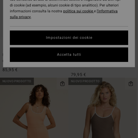
di cookie (ad esempio, alcuni cookie di tipo analitico). Per ulteriori
informazioni consulta la nostra
politica sui cookie
e
l'informativa
sulla privacy
.
Impostazioni dei cookie
1
2
ECO
Accetta tutti
Sol Searcher Isla One-Piece
Summer High Square Tanker One-
Piece
Costume intero Nero Donna
Costume intero Rosa Donna
85,95 €
79,95 €
NUOVO PRODOTTO
NUOVO PRODOTTO