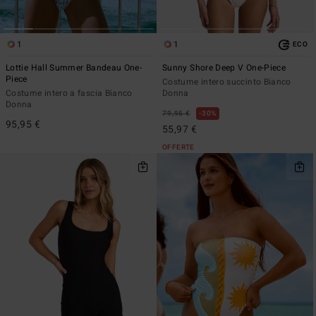
1
1
ECO
Lottie Hall Summer Bandeau One-
Sunny Shore Deep V One-Piece
Piece
Costume intero succinto Bianco
Costume intero a fascia Bianco
Donna
Donna
79,95 €
30%
95,95 €
55,97 €
OFFERTE