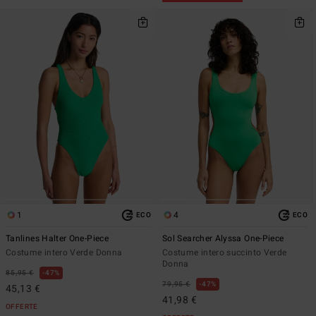
1
4
ECO
ECO
Tanlines Halter One-Piece
Sol Searcher Alyssa One-Piece
Costume intero Verde Donna
Costume intero succinto Verde
Donna
85,95 €
47%
79,95 €
47%
45,13 €
41,98 €
OFFERTE