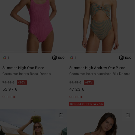
1
1
ECO
ECO
Summer High One-Piece
Summer High Andrew One-Piece
Costume intero Rosa Donna
Costume intero succinto Blu Donna
79,95 €
30%
89,95 €
47%
55,97 €
47,23 €
OFFERTE
OFFERTE
DOPPIA OFFERTA 25%