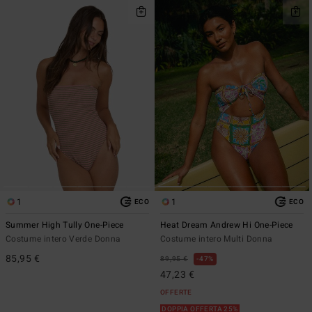
1
1
ECO
ECO
Summer High Tully One-Piece
Heat Dream Andrew Hi One-Piece
Costume intero Verde Donna
Costume intero Multi Donna
85,95 €
89,95 €
47%
47,23 €
OFFERTE
DOPPIA OFFERTA 25%