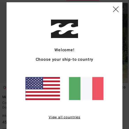
Welcome!
Choose your ship-to country
1
2
ECO
ECO
Mini Wave Check Mia DD One-Piece
Sol Searcher One-Piece
Costume intero Coppa D Rosso
Costume intero Nero Donna
Donna
85,95 €
85,95 €
47%
View all countries
45,13 €