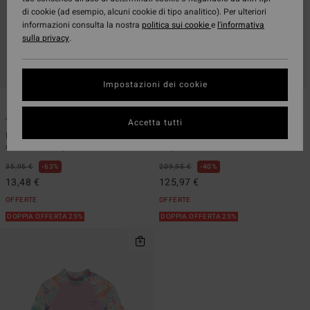
di cookie (ad esempio, alcuni cookie di tipo analitico). Per ulteriori
informazioni consulta la nostra
politica sui cookie
e
l'informativa
sulla privacy
.
Impostazioni dei cookie
1
1
ECO
ECO
Toddler Billie
4/3mm Teen
Accetta tutti
Rashguard intero con maniche
Muta GBS con Zip sul Petto Blu
corte Viola Ragazzos 2 - 6
Ragazzos 8 - 14
35,95 €
63%
209,95 €
40%
13,48 €
125,97 €
OFFERTE
OFFERTE
DOPPIA OFFERTA 25%
DOPPIA OFFERTA 25%