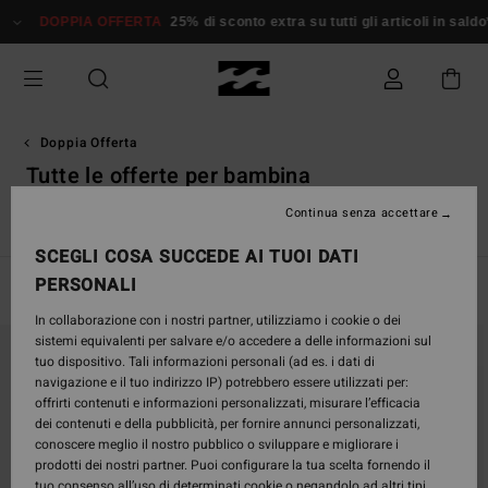
Salta
DOPPIA OFFERTA
25% di sconto extra su tutti gli articoli in saldo*
Don
alla
selezione
di
griglie
dei
prodotti
Doppia Offerta
Tutte le offerte per bambina
Continua senza accettare
ri
Tutte le Offerte per Donna
Tutte le Offerte per Bambina
SCEGLI COSA SUCCEDE AI TUOI DATI
PERSONALI
Filtra e Ordina
3
Risultati
In collaborazione con i nostri partner, utilizziamo i cookie o dei
Salta
Vai
sistemi equivalenti per salvare e/o accedere a delle informazioni sul
ai
a
tuo dispositivo. Tali informazioni personali (ad es. i dati di
criteri
visualizza
navigazione e il tuo indirizzo IP) potrebbero essere utilizzati per:
del
in
offrirti contenuti e informazioni personalizzati, misurare l’efficacia
filtro
ordine
dei contenuti e della pubblicità, per fornire annunci personalizzati,
di
conoscere meglio il nostro pubblico o sviluppare e migliorare i
ricerca
prodotti dei nostri partner. Puoi configurare la tua scelta fornendo il
tuo consenso all’uso di determinati cookie o negandolo ad altri tipi