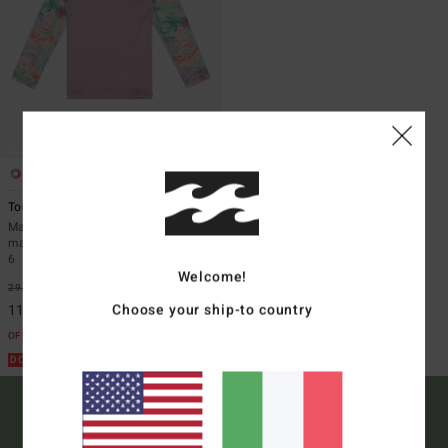
1
ECO
Toddler Surf Dayz
Maglietta da surf UPF 50 a
maniche lunghe Viola Ragazzos 2 -
6
Welcome!
29,95 €
63%
Choose your ship-to country
11,23 €
OFFERTE
DOPPIA OFFERTA 25%