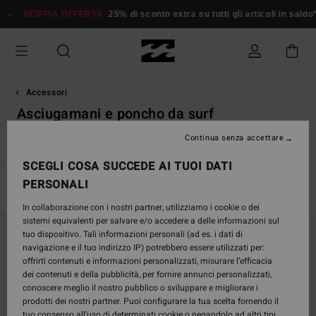
Salta
DOPPIA OFFERTA
25% di sconto extra su tutti gli articoli in saldo*
alla
selezione
di
griglie
dei
prodotti
Accessori
Asciugamani e poncho da surf
Continua senza accettare
e
Asciugamani e Poncho da Surf
Borse & Zaini
Berretti
P
SCEGLI COSA SUCCEDE AI TUOI DATI
PERSONALI
Filtra e Ordina
4
Risultati
In collaborazione con i nostri partner, utilizziamo i cookie o dei
Salta
Vai
sistemi equivalenti per salvare e/o accedere a delle informazioni sul
ai
a
tuo dispositivo. Tali informazioni personali (ad es. i dati di
criteri
visualizza
navigazione e il tuo indirizzo IP) potrebbero essere utilizzati per:
del
in
offrirti contenuti e informazioni personalizzati, misurare l’efficacia
filtro
ordine
dei contenuti e della pubblicità, per fornire annunci personalizzati,
di
conoscere meglio il nostro pubblico o sviluppare e migliorare i
ricerca
prodotti dei nostri partner. Puoi configurare la tua scelta fornendo il
tuo consenso all’uso di determinati cookie o negandolo ad altri tipi