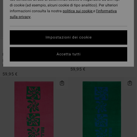
di cookie (ad esempio, alcuni cookie di tipo analitico). Per ulteriori
informazioni consulta la nostra
politica sui cookie
e
l'informativa
sulla privacy
.
Impostazioni dei cookie
2
2
Accetta tutti
Hooded
Hooded
Poncho con cappuccio Bianco
Poncho con cappuccio Blu Unisex
Unisex
59,95 €
59,95 €