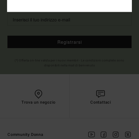
Collezione
Uomo
Donna
Registrarsi
(*) Offerta on-line valida per i nuovi membri - Le condizioni complete sono
disponibili nella mail di benvenuto
Trova un negozio
Contattaci
Community Donna