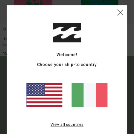
2
2
Lie Down
Lie Down
Asciugamano Rosa Donna
Asciugamano Verde Donna
45,95 €
45,95 €
Welcome!
Choose your ship-to country
15% DI SCONTO SUL TUO
PRIMO ORDINE*
Iscriviti e sarai al corrente delle ultimissime novità e delle offerte
più esclusive.
View all countries