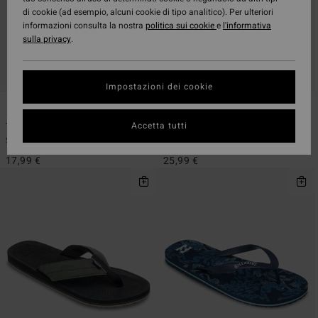
di cookie (ad esempio, alcuni cookie di tipo analitico). Per ulteriori
informazioni consulta la nostra
politica sui cookie
e
l'informativa
sulla privacy
.
Impostazioni dei cookie
4
5
Accetta tutti
Tides Classic Solid
All Day Theme
Sandali Nero uomo
Infradito da spiaggia Blu uomo
17,99 €
25,99 €