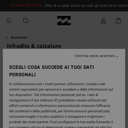
Salta
PPIA OFFERTA
25% di sconto extra su tutti gli articoli in saldo*
Donna
alla
selezione
di
griglie
dei
prodotti
Accessori
Infradito & calzature
Continua senza accettare
i
Infradito & Calzature
Borse & Zaini
Cinture
Portafogli
SCEGLI COSA SUCCEDE AI TUOI DATI
PERSONALI
Filtra e Ordina
44
Risultati
In collaborazione con i nostri partner, utilizziamo i cookie o dei
Salta
Vai
sistemi equivalenti per salvare e/o accedere a delle informazioni sul
ai
a
tuo dispositivo. Tali informazioni personali (ad es. i dati di
criteri
visualizza
navigazione e il tuo indirizzo IP) potrebbero essere utilizzati per:
del
in
offrirti contenuti e informazioni personalizzati, misurare l’efficacia
filtro
ordine
dei contenuti e della pubblicità, per fornire annunci personalizzati,
di
conoscere meglio il nostro pubblico o sviluppare e migliorare i
ricerca
prodotti dei nostri partner. Puoi configurare la tua scelta fornendo il
tuo consenso all’uso di determinati cookie o negandolo ad altri tipi