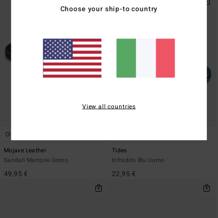
Choose your ship-to country
View all countries
1
8
Mojave Leather
Tides
Sandali Marrone Uomo
Infradito Blu Uomo
49,95 €
22,95 €