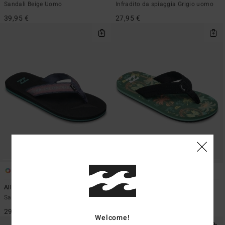
Sandali Beige Uomo
Infradito da spiaggia Grigio uomo
39,95 €
27,95 €
3
3
All Day Jacquard
All Day
Sandali Nero Uomo
Infradito Verde Ragazzo
29,95 €
22,95 €
Welcome!