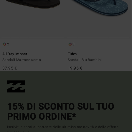
2
3
All Day Impact
Tides
Sandali Marrone uomo
Sandali Blu Bambini
37,95 €
19,95 €
15% DI SCONTO SUL TUO
PRIMO ORDINE*
Iscriviti e sarai al corrente delle ultimissime novità e delle offerte