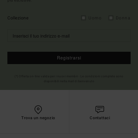
più esclusive.
Collezione
Uomo
Donna
Registrarsi
(*) Offerta on-line valida per i nuovi membri - Le condizioni complete sono
disponibili nella mail di benvenuto
Trova un negozio
Contattaci