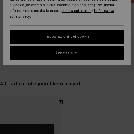
di cookie (ad esempio, alcuni cookie di tipo analitico). Per ulteriori
Give Surf
Give Adventure
informazioni consulta la nostra
politica sui cookie
e
l'informativa
sulla privacy
.
Impostazioni dei cookie
Continua a seguirci, i prodotti che cerchi
Accetta tutti
presto saranno di nuovo disponibili
Altri articoli che potrebbero piacerti
Salta
Vai
ai
a
criteri
visualizza
del
in
filtro
ordine
di
ricerca