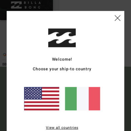
1
Welcome!
BBVIGCE1 M BLK -
Choose your ship-to country
15% DI SCONTO SUL TUO
PRIMO ORDINE*
Iscriviti e sarai al corrente delle ultimissime novità e delle offerte
più esclusive.
View all countries