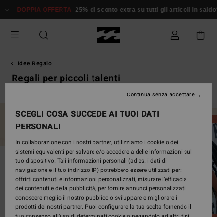
Salta
DOPPIA OFFERTA
25% di sconto extra su tutti gli articoli in saldo*
alla
selezione
di
griglie
dei
prodotti
Idee Regalo
Regali per piccoli talenti
Continua senza accettare
SCEGLI COSA SUCCEDE AI TUOI DATI
PERSONALI
In collaborazione con i nostri partner, utilizziamo i cookie o dei
sistemi equivalenti per salvare e/o accedere a delle informazioni sul
tuo dispositivo. Tali informazioni personali (ad es. i dati di
navigazione e il tuo indirizzo IP) potrebbero essere utilizzati per:
offrirti contenuti e informazioni personalizzati, misurare l’efficacia
dei contenuti e della pubblicità, per fornire annunci personalizzati,
conoscere meglio il nostro pubblico o sviluppare e migliorare i
prodotti dei nostri partner. Puoi configurare la tua scelta fornendo il
tuo consenso all’uso di determinati cookie o negandolo ad altri tipi