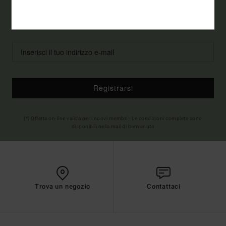
Collezione
Uomo
Donna
Registrarsi
(*) Offerta on-line valida per i nuovi membri - Le condizioni complete sono
disponibili nella mail di benvenuto
Trova un negozio
Contattaci