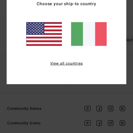
Choose your ship-to country
Ricerche Popolari
Donna
Boardshort
Abbigliamento
Abit
View all countries
Trova un negozio
Contattaci
Community Donna
Community Uomo