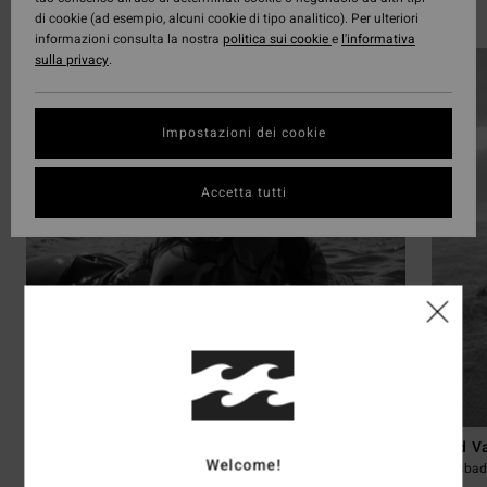
di cookie (ad esempio, alcuni cookie di tipo analitico). Per ulteriori
Scopri le 25 atleti/e
informazioni consulta la nostra
politica sui cookie
e
l'informativa
sulla privacy
.
Impostazioni dei cookie
Accetta tutti
Maea Juventin
Reid V
Welcome!
Tahiti, Polinesia Francese
Carlsbad,