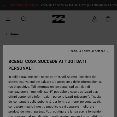
Salta
DOPPIA OFFERTA
25% di sconto extra su tutti gli articoli in saldo*
al
contenuto
Home
Team Surf Femminile Billabong
Continua senza accettare
SCEGLI COSA SUCCEDE AI TUOI DATI
PERSONALI
Nuestras riders
Team Billabong: una squadra di surf unita per
In collaborazione con i nostri partner, utilizziamo i cookie o dei
ridefinire l’impegno su ogni onda. Segui le nostre
sistemi equivalenti per salvare e/o accedere a delle informazioni sul
tuo dispositivo. Tali informazioni personali (ad es. i dati di
atlete, rivivi le loro migliori sessioni e scopri
navigazione e il tuo indirizzo IP) potrebbero essere utilizzati per:
l’attrezzatura tecnica che le accompagna nelle
offrirti contenuti e informazioni personalizzati, misurare l’efficacia
condizioni più estreme.
dei contenuti e della pubblicità, per fornire annunci personalizzati,
conoscere meglio il nostro pubblico o sviluppare e migliorare i
prodotti dei nostri partner. Puoi configurare la tua scelta fornendo il
Surf
tuo consenso all’uso di determinati cookie o negandolo ad altri tipi