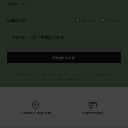
più esclusive.
Collezione
Uomo
Donna
Registrarsi
(*) Offerta on-line valida per i nuovi membri - Le condizioni complete sono
disponibili nella mail di benvenuto
Trova un negozio
Contattaci