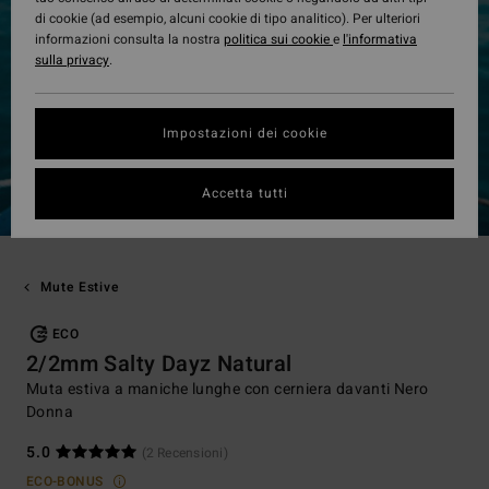
di cookie (ad esempio, alcuni cookie di tipo analitico). Per ulteriori
informazioni consulta la nostra
politica sui cookie
e
l'informativa
sulla privacy
.
Impostazioni dei cookie
Accetta tutti
Mute Estive
ECO
2/2mm Salty Dayz Natural
Muta estiva a maniche lunghe con cerniera davanti Nero
Donna
5.0
(2 Recensioni)
ECO-BONUS