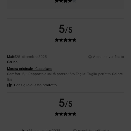
5
/5
Maitê
25. dicembre 2025
Acquisto verificato
Carino
Mostra originale - Castellano
Comfort
: 5
Rapporto qualità-prezzo
: 5
Taglia
: Taglia perfetta
Colore
:
/5
/5
5
/5
Consiglio questo prodotto
5
/5
Iruz
26. novembre 2025
Acquisto verificato