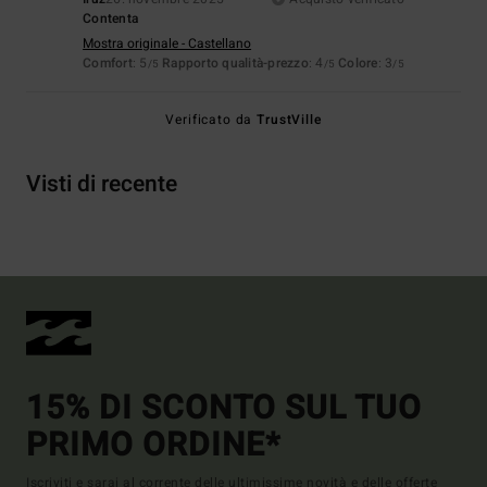
Contenta
Mostra originale - Castellano
Comfort
: 5
Rapporto qualità-prezzo
: 4
Colore
: 3
/5
/5
/5
Verificato da
TrustVille
Visti di recente
15% DI SCONTO SUL TUO
PRIMO ORDINE*
Iscriviti e sarai al corrente delle ultimissime novità e delle offerte