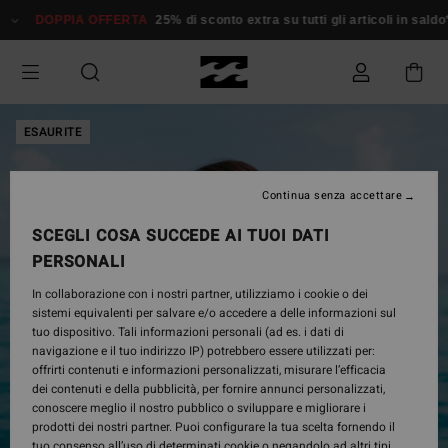
Salta
DOPPIA OFFERTA
25% di sconto extra su tutti gli articoli in sald
alle
informazioni
sul
prodotto
ESAURITE
Continua senza accettare
SCEGLI COSA SUCCEDE AI TUOI DATI
PERSONALI
In collaborazione con i nostri partner, utilizziamo i cookie o dei
sistemi equivalenti per salvare e/o accedere a delle informazioni sul
tuo dispositivo. Tali informazioni personali (ad es. i dati di
navigazione e il tuo indirizzo IP) potrebbero essere utilizzati per:
offrirti contenuti e informazioni personalizzati, misurare l’efficacia
dei contenuti e della pubblicità, per fornire annunci personalizzati,
conoscere meglio il nostro pubblico o sviluppare e migliorare i
prodotti dei nostri partner. Puoi configurare la tua scelta fornendo il
tuo consenso all’uso di determinati cookie o negandolo ad altri tipi