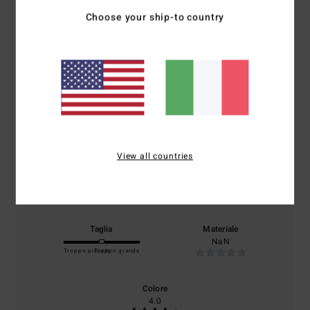
Choose your ship-to country
Punteggio medio
5.0
/5
basato su
2 recensioni verificate
dal novembre 2025
Il 50% dei nostri clienti consiglia questo prodotto
View all countries
Comfort
Rapporto qualità-prezzo
5.0
4.5
Taglia
Materiale
NaN
Troppo piccolo
Troppo grande
Colore
4.0