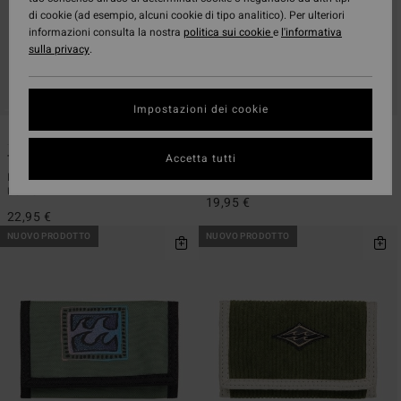
di cookie (ad esempio, alcuni cookie di tipo analitico). Per ulteriori
informazioni consulta la nostra
politica sui cookie
e
l'informativa
sulla privacy
.
Impostazioni dei cookie
3
5
ECO
Accetta tutti
Tribong
Tribong Lite
Portafoglio in velluto a coste Beige
Portafoglio a tre facce Blu Uomo
Uomo
19,95 €
22,95 €
NUOVO PRODOTTO
NUOVO PRODOTTO