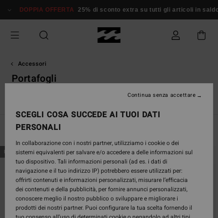
Salta
DOPPIA OFFERTA
25% di sconto extra su tutti gli articoli in saldo*
D
alla
selezione
di
griglie
dei
prodotti
Accessori
Portafogli
Continua senza accettare
e
Portafogli
Piccoli Accessori
Berretti
Maschere snow Vo
SCEGLI COSA SUCCEDE AI TUOI DATI
PERSONALI
Filtra e Ordina
18
Risultati
In collaborazione con i nostri partner, utilizziamo i cookie o dei
Salta
Vai
sistemi equivalenti per salvare e/o accedere a delle informazioni sul
NUOVO PRODOTTO
NUOVO PRODOTTO
ai
a
tuo dispositivo. Tali informazioni personali (ad es. i dati di
criteri
visualizza
navigazione e il tuo indirizzo IP) potrebbero essere utilizzati per:
del
in
offrirti contenuti e informazioni personalizzati, misurare l’efficacia
filtro
ordine
dei contenuti e della pubblicità, per fornire annunci personalizzati,
di
conoscere meglio il nostro pubblico o sviluppare e migliorare i
ricerca
prodotti dei nostri partner. Puoi configurare la tua scelta fornendo il
tuo consenso all’uso di determinati cookie o negandolo ad altri tipi