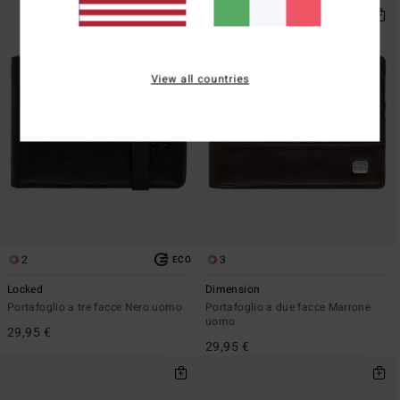
View all countries
2
3
ECO
Locked
Dimension
Portafoglio a tre facce Nero uomo
Portafoglio a due facce Marrone
uomo
29,95 €
29,95 €