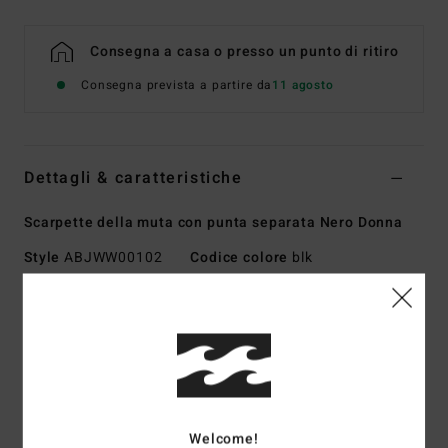
Consegna a casa o presso un punto di ritiro
Consegna prevista a partire da
11 agosto
Dettagli & caratteristiche
Scarpette della muta con punta separata Nero Donna
Style
ABJWW00102
Codice colore
blk
Caratteristiche
Tessuto:
esterno in misto di neoprene pro stretch
riciclato e nylon
Tessuto interno in silicone elasticizzato
Schiuma di neoprene:
schiuma Superlight parzialmente
Welcome!
riciclata