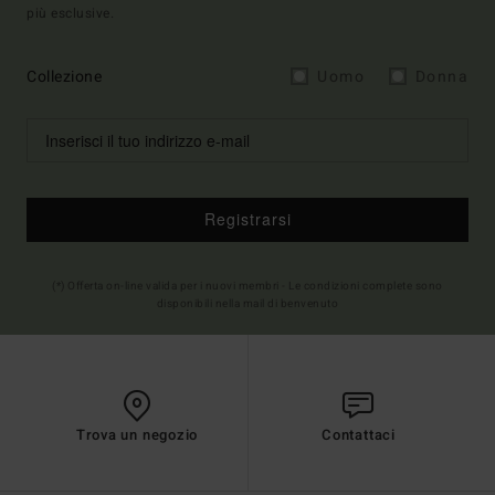
più esclusive.
Collezione
Uomo
Donna
Registrarsi
(*) Offerta on-line valida per i nuovi membri - Le condizioni complete sono
disponibili nella mail di benvenuto
Trova un negozio
Contattaci