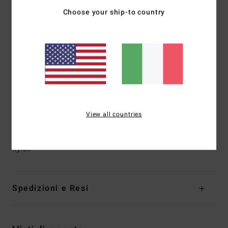
realizzata con pneumatici rigenerati e scampoli di
Choose your ship-to country
neoprene, per la massima ritenzione termica unita a grande
elasticità
Cuciture esterne:
GBS (glued and blind stitched) per la
massima flessibilità e minime infiltrazioni
Forma:
scarpina in neoprene con punta separata
nascosta
Spessore:
3 mm
Inserimento:
supporto vulcanizzato dell'arco plantare
View all countries
Composizione
[Tessuto principale] 80% neoprene, 20%
nylon
Spedizioni e Resi