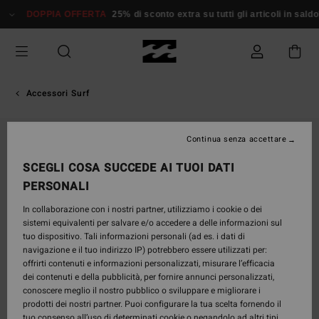
Salta
DOPPIA OFFERTA
25% di sconto extra su tutti gli articoli in saldo*
alle
informazioni
sul
prodotto
Accessori Surf
Continua senza accettare
SCEGLI COSA SUCCEDE AI TUOI DATI
PERSONALI
In collaborazione con i nostri partner, utilizziamo i cookie o dei
sistemi equivalenti per salvare e/o accedere a delle informazioni sul
tuo dispositivo. Tali informazioni personali (ad es. i dati di
navigazione e il tuo indirizzo IP) potrebbero essere utilizzati per:
offrirti contenuti e informazioni personalizzati, misurare l’efficacia
dei contenuti e della pubblicità, per fornire annunci personalizzati,
conoscere meglio il nostro pubblico o sviluppare e migliorare i
prodotti dei nostri partner. Puoi configurare la tua scelta fornendo il
tuo consenso all’uso di determinati cookie o negandolo ad altri tipi