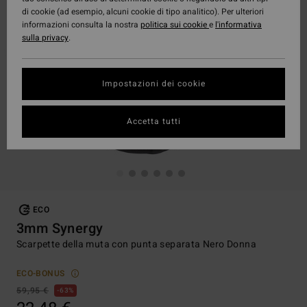
di cookie (ad esempio, alcuni cookie di tipo analitico). Per ulteriori
informazioni consulta la nostra
politica sui cookie
e
l'informativa
sulla privacy
.
Impostazioni dei cookie
Accetta tutti
ECO
3mm Synergy
Scarpette della muta con punta separata Nero Donna
ECO-BONUS
59,95 €
63%