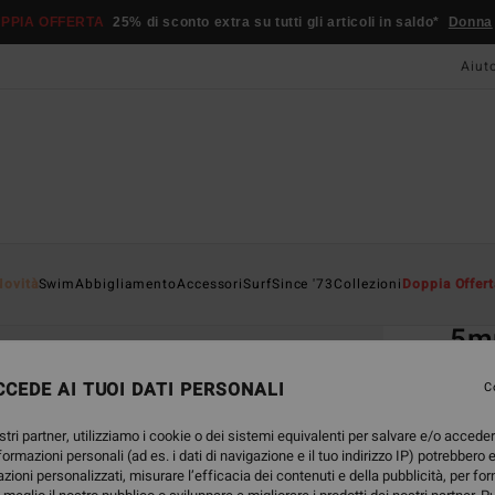
PPIA OFFERTA
25% di sconto extra su tutti gli articoli in saldo*
Donna
Aiut
Home
Novità
Swim
Abbigliamento
Accessori
Surf
Since '73
Collezioni
Doppia Offert
EC
5m
Scarp
CEDE AI TUOI DATI PERSONALI
C
ECO-B
stri partner, utilizziamo i cookie o dei sistemi equivalenti per salvare e/o accede
69,95
nformazioni personali (ad es. i dati di navigazione e il tuo indirizzo IP) potrebbero e
41,
azioni personalizzati, misurare l’efficacia dei contenuti e della pubblicità, per fo