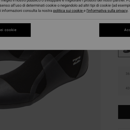
meglio il nostro pubblico o sviluppare e migliorare i prodotti dei nostri partner. P
OFFER
senso all’uso di determinati cookie o negandolo ad altri tipi di cookie (ad esempi
ori informazioni consulta la nostra
politica sui cookie
e
l'informativa sulla privacy
DOPPI
.
Color
ei cookie
Acc
36
43