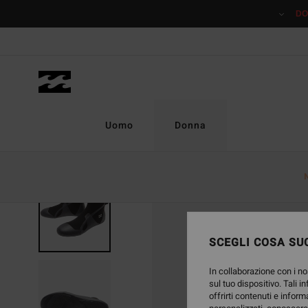
Salta
DO
alle
informazioni
sul
prodotto
Uomo
Donna
SCEGLI COSA SUC
In collaborazione con i no
sul tuo dispositivo. Tali i
offrirti contenuti e inform