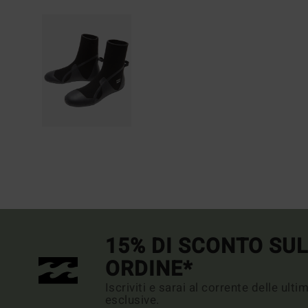
15% DI SCONTO SU
ORDINE*
Iscriviti e sarai al corrente delle ult
esclusive.