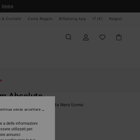
Uomo
o & Contatti
Carta Regalo
Billabong App
IT (€)
Negozi
Donna
Surf
Accessori Surf
a
O
m Absolute
ette da surf con punta tonda Nero Uomo
ontinua senza accettare
ONUS
re a delle informazioni
 €
40%
ssere utilizzati per:
97 €
rnire annunci