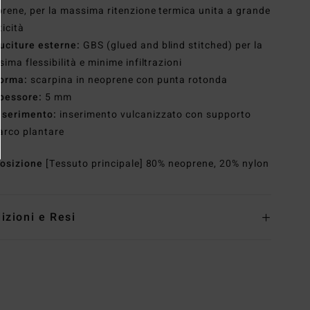
rene, per la massima ritenzione termica unita a grande
ticità
uciture esterne:
GBS (glued and blind stitched) per la
ima flessibilità e minime infiltrazioni
orma:
scarpina in neoprene con punta rotonda
pessore:
5 mm
nserimento:
inserimento vulcanizzato con supporto
'arco plantare
osizione
[Tessuto principale] 80% neoprene, 20% nylon
izioni e Resi