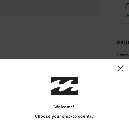
Dett
Scarp
Style
Carat
T
pro 
T
Welcome!
S
Choose your ship-to country
rici
r