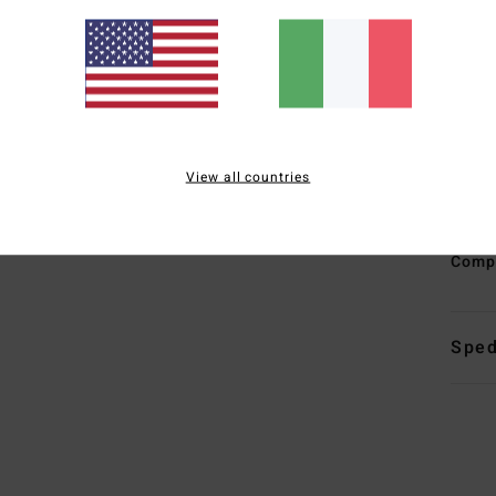
neop
elas
C
mass
F
S
View all countries
I
dell
Comp
Sped