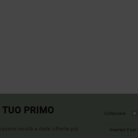
L TUO PRIMO
Collezione
imissime novità e delle offerte più