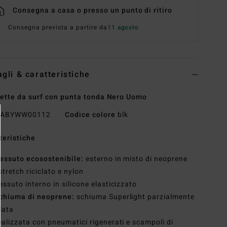
Consegna a casa o presso un punto di ritiro
Consegna prevista a partire da
11 agosto
agli & caratteristiche
ette da surf con punta tonda Nero Uomo
ABYWW00112
Codice colore
blk
teristiche
essuto ecosostenibile:
esterno in misto di neoprene
stretch riciclato e nylon
essuto interno in silicone elasticizzato
chiuma di neoprene:
schiuma Superlight parzialmente
clata
ealizzata con pneumatici rigenerati e scampoli di