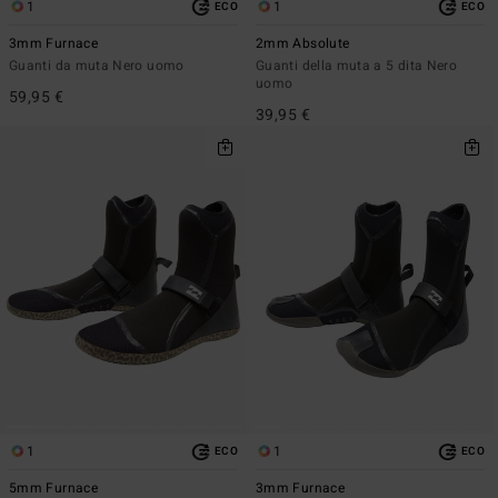
1
1
ECO
ECO
3mm Furnace
2mm Absolute
Guanti da muta Nero uomo
Guanti della muta a 5 dita Nero
uomo
59,95 €
39,95 €
1
1
ECO
ECO
5mm Furnace
3mm Furnace