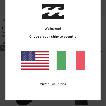
1
1
5/4mm Absolute Ultra
5/4mm Furnace REVO
Welcome!
Muta con cappuccio e zip sul petto
Muta con zip sul petto Nero Uomo
Choose your ship-to country
Nero Uomo
369,95 €
349,95 €
NUOVO PRODOTTO
NUOVO PRODOTTO
View all countries