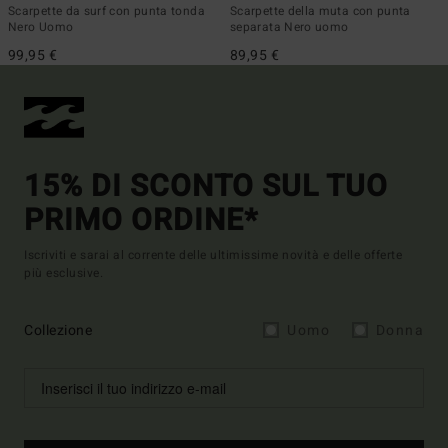
Scarpette da surf con punta tonda
Scarpette della muta con punta
Nero Uomo
separata Nero uomo
99,95 €
89,95 €
15% DI SCONTO SUL TUO
PRIMO ORDINE*
Iscriviti e sarai al corrente delle ultimissime novità e delle offerte
più esclusive.
Collezione
Uomo
Donna