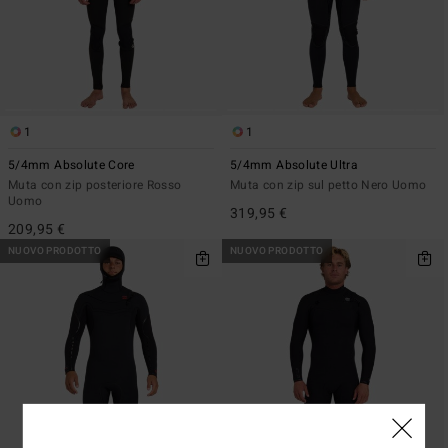
1
1
5/4mm Absolute Core
5/4mm Absolute Ultra
Muta con zip posteriore Rosso
Muta con zip sul petto Nero Uomo
Uomo
319,95 €
209,95 €
NUOVO PRODOTTO
NUOVO PRODOTTO