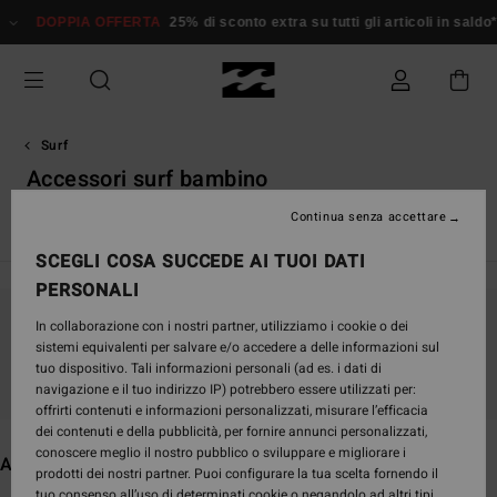
Salta
PIA OFFERTA
25% di sconto extra su tutti gli articoli in saldo*
Donna
alla
selezione
di
griglie
dei
prodotti
Surf
Accessori surf bambino
Continua senza accettare
Vedi Tutto
Mute da surf integrali
Mute da surf estive
To
SCEGLI COSA SUCCEDE AI TUOI DATI
PERSONALI
In collaborazione con i nostri partner, utilizziamo i cookie o dei
Continua a seguirci, i prodotti che cerchi
sistemi equivalenti per salvare e/o accedere a delle informazioni sul
presto saranno di nuovo disponibili
tuo dispositivo. Tali informazioni personali (ad es. i dati di
navigazione e il tuo indirizzo IP) potrebbero essere utilizzati per:
offrirti contenuti e informazioni personalizzati, misurare l’efficacia
dei contenuti e della pubblicità, per fornire annunci personalizzati,
conoscere meglio il nostro pubblico o sviluppare e migliorare i
Altri articoli che potrebbero piacerti
prodotti dei nostri partner. Puoi configurare la tua scelta fornendo il
tuo consenso all’uso di determinati cookie o negandolo ad altri tipi