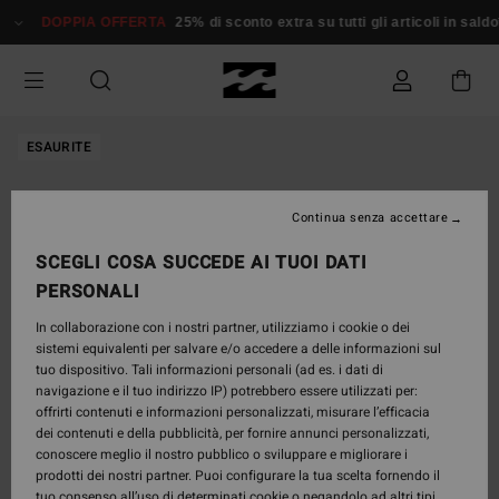
Salta
DOPPIA OFFERTA
25% di sconto extra su tutti gli articoli in saldo*
alle
informazioni
sul
prodotto
ESAURITE
Continua senza accettare
SCEGLI COSA SUCCEDE AI TUOI DATI
PERSONALI
In collaborazione con i nostri partner, utilizziamo i cookie o dei
sistemi equivalenti per salvare e/o accedere a delle informazioni sul
tuo dispositivo. Tali informazioni personali (ad es. i dati di
navigazione e il tuo indirizzo IP) potrebbero essere utilizzati per:
offrirti contenuti e informazioni personalizzati, misurare l’efficacia
dei contenuti e della pubblicità, per fornire annunci personalizzati,
conoscere meglio il nostro pubblico o sviluppare e migliorare i
prodotti dei nostri partner. Puoi configurare la tua scelta fornendo il
tuo consenso all’uso di determinati cookie o negandolo ad altri tipi