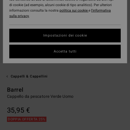
di cookie (ad esempio, alcuni cookie di tipo analitico). Per ulteriori
informazioni consulta la nostra
politica sui cookie
e
l'informativa
sulla privacy
.
Impostazioni dei cookie
Accetta tutti
Cappelli & Cappellini
Barrel
Cappello da pescatore Verde Uomo
35,95 €
DOPPIA OFFERTA 25%