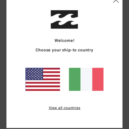
Dettagli & caratteristiche
Cappello da pescatore Verde Uomo
Style
ABYHA00491
Codice colore
gpl0
Welcome!
Caratteristiche
Choose your ship-to country
Tessuto:
tessuto di cotone
Visiera:
tesa corta
Dimensioni:
Ø 57 cm
Marcatura:
etichetta tonale in tessuto
Composizione
[Tessuto principale] 100% cotone
View all countries
Spedizioni e Resi