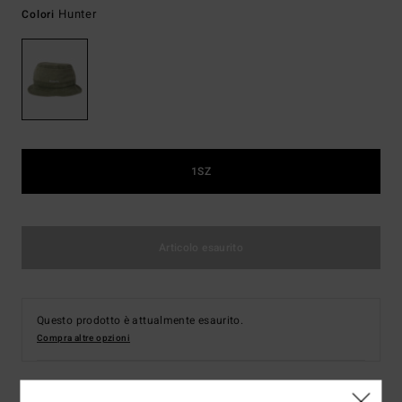
Hunter
Colori
1SZ
Articolo esaurito
Questo prodotto è attualmente esaurito.
Compra altre opzioni