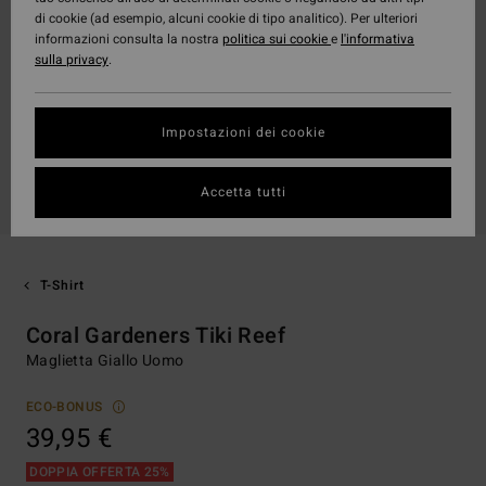
di cookie (ad esempio, alcuni cookie di tipo analitico). Per ulteriori
informazioni consulta la nostra
politica sui cookie
e
l'informativa
sulla privacy
.
Impostazioni dei cookie
Accetta tutti
T-Shirt
Coral Gardeners Tiki Reef
Maglietta Giallo Uomo
ECO-BONUS
39,95 €
DOPPIA OFFERTA 25%