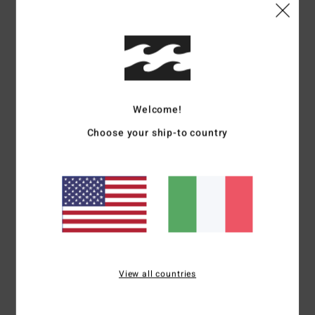
Compra altre opzioni
Descrizione
La maglietta a maniche corte Tiki Reef della collezione
Welcome!
Billabong X Coral Gardeners offre la grafica su petto e
Choose your ship-to country
schiena, una comoda etichetta applicata a caldo sul collo
e l’etichetta a bandiera sulla cucitura laterale. Inoltre,
questa maglietta girocollo è realizzata in cotone
biologico peso medio, ottimo da indossare e amico del
mare.
Dettagli & caratteristiche
View all countries
Spedizioni e Resi