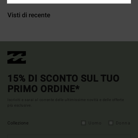
Visti di recente
15% DI SCONTO SUL TUO
PRIMO ORDINE*
Iscriviti e sarai al corrente delle ultimissime novità e delle offerte
più esclusive.
Collezione
Uomo
Donna