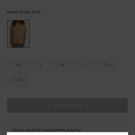
Dusty Gold
Colori
XS
S
M
L
XL
XXL
Articolo esaurito
Questo prodotto è attualmente esaurito.