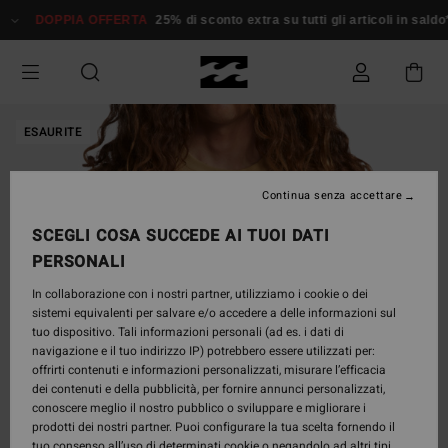
Salta
DOPPIA OFFERTA
25% di sconto extra su tutti gli articoli in saldo*
alle
informazioni
sul
prodotto
ESAURITE
Continua senza accettare
SCEGLI COSA SUCCEDE AI TUOI DATI
PERSONALI
In collaborazione con i nostri partner, utilizziamo i cookie o dei
sistemi equivalenti per salvare e/o accedere a delle informazioni sul
tuo dispositivo. Tali informazioni personali (ad es. i dati di
navigazione e il tuo indirizzo IP) potrebbero essere utilizzati per:
offrirti contenuti e informazioni personalizzati, misurare l’efficacia
dei contenuti e della pubblicità, per fornire annunci personalizzati,
conoscere meglio il nostro pubblico o sviluppare e migliorare i
prodotti dei nostri partner. Puoi configurare la tua scelta fornendo il
tuo consenso all’uso di determinati cookie o negandolo ad altri tipi