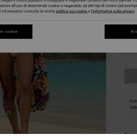
meglio il nostro pubblico o sviluppare e migliorare i prodotti dei nostri partner. P
senso all’uso di determinati cookie o negandolo ad altri tipi di cookie (ad esempi
ori informazioni consulta la nostra
politica sui cookie
e
l'informativa sulla privacy
.
ei cookie
Acc
XS
Ques
Comp
Dett