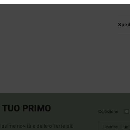
Comp
Sped
L TUO PRIMO
Collezione
imissime novità e delle offerte più