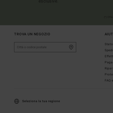
esclusive.
(*) Off
TROVA UN NEGOZIO
AIU
Stato
Sped
Effet
Paga
Ripar
Prote
FAQ e
Seleziona la tua regione