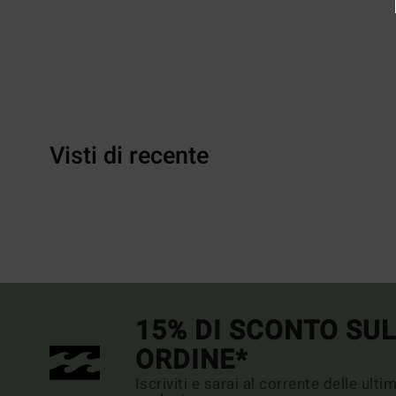
Visti di recente
15% DI SCONTO SU
ORDINE*
Iscriviti e sarai al corrente delle ult