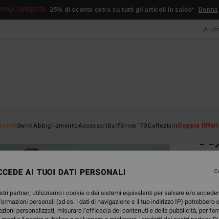
PPIA OFFERTA
25% di sconto extra su tutti gli articoli in saldo*
Donna
Aiut
Home
Novità
Swim
Abbigliamento
Accessori
Surf
Since '73
Collezioni
Doppia Offert
Day
Camic
CEDE AI TUOI DATI PERSONALI
C
69,
stri partner, utilizziamo i cookie o dei sistemi equivalenti per salvare e/o accede
DOPPI
nformazioni personali (ad es. i dati di navigazione e il tuo indirizzo IP) potrebbero e
azioni personalizzati, misurare l’efficacia dei contenuti e della pubblicità, per fo
Color