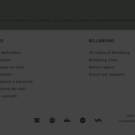
erta on-line valida per i nuovi membri - Le condizioni complete sono disponibili nella mail di b
TO
BILLABONG
 dell’ordine
50 Years of Billabong
izione
Billabong Crew
tuare un reso
Buono regalo
mento
Sconti per studenti
azioni e Garanzie
zione dei dati
 contatti
Impos
Condizion