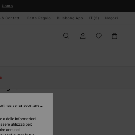
Uomo
o & Contatti
Carta Regalo
Billabong App
IT (€)
Negozi
Donna
Abbigliamento
Camicie
a
light
ia da spiaggia Blu Donna
ontinua senza accettare
95 €
re a delle informazioni
A OFFERTA 25%
ssere utilizzati per:
rnire annunci
Night Tropical
i