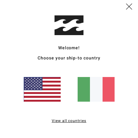
Camic
Style
Carat
Welcome!
C
T
Choose your ship-to country
V
C
M
C
M
A
bus
C
View all countries
racc