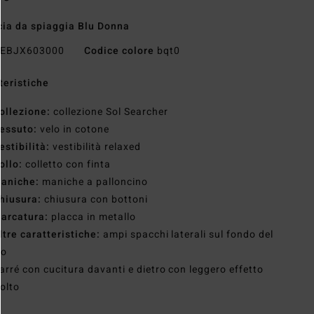
ia da spiaggia Blu Donna
EBJX603000
Codice colore
bqt0
teristiche
ollezione:
collezione Sol Searcher
essuto:
velo in cotone
estibilità:
vestibilità relaxed
ollo:
colletto con finta
aniche:
maniche a palloncino
hiusura:
chiusura con bottoni
arcatura:
placca in metallo
ltre caratteristiche:
ampi spacchi laterali sul fondo del
to
arré con cucitura davanti e dietro con leggero effetto
olto