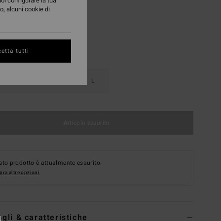
uoi configurare la tua
o, alcuni cookie di
etta tutti
S
M
L
Articolo esaurito
to prodotto è attualmente esaurito.
ra altre opzioni
agli & caratteristiche