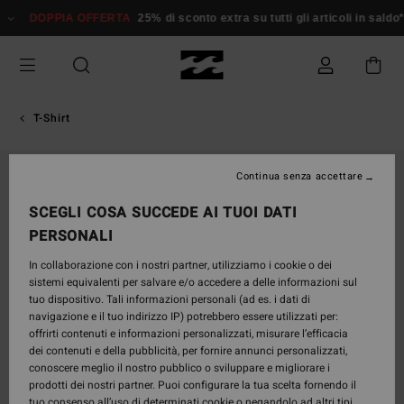
Salta
DOPPIA OFFERTA
25% di sconto extra su tutti gli articoli in sald
alle
informazioni
sul
prodotto
T-Shirt
Continua senza accettare
SCEGLI COSA SUCCEDE AI TUOI DATI
PERSONALI
In collaborazione con i nostri partner, utilizziamo i cookie o dei
sistemi equivalenti per salvare e/o accedere a delle informazioni sul
tuo dispositivo. Tali informazioni personali (ad es. i dati di
navigazione e il tuo indirizzo IP) potrebbero essere utilizzati per:
offrirti contenuti e informazioni personalizzati, misurare l’efficacia
dei contenuti e della pubblicità, per fornire annunci personalizzati,
conoscere meglio il nostro pubblico o sviluppare e migliorare i
prodotti dei nostri partner. Puoi configurare la tua scelta fornendo il
tuo consenso all’uso di determinati cookie o negandolo ad altri tipi