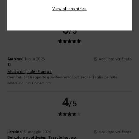
Comfort
: 5
Rapporto qualità-prezzo
: 5
Materiale
: 5
Colore
: 5
/5
/5
/5
/5
View all countries
Consiglio questo prodotto
5
/5
Antoine
6. luglio 2026
Acquisto verificato
Sì
Mostra originale - Français
Comfort
: 5
Rapporto qualità-prezzo
: 5
Taglia
: Taglia perfetta
/5
/5
Materiale
: 5
Colore
: 5
/5
/5
4
/5
Lorraine
25. maggio 2026
Acquisto verificato
Bel colore e bel design. Tessuto leggero.