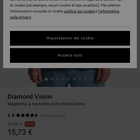
di cookie (ad esempio, alcuni cookie di tipo analitico). Per ulteriori
informazioni consulta la nostra
politica sui cookie
e
l'informativa
sulla privacy
.
Impostazioni dei cookie
Accetta tutti
Diamond Vision
Maglietta a maniche corte Nero Uomo
4.8
(5 Recensioni)
29,95 €
47%
15,73 €