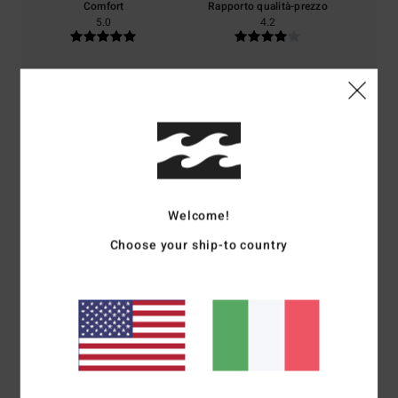
Comfort
Rapporto qualità-prezzo
5.0
4.2
Taglia
Materiale
4.2
Troppo piccolo
Troppo grande
Colore
5.0
Welcome!
Choose your ship-to country
5
/5
Paul
9. luglio 2026
Acquisto verificato
Perché sono rimasto molto soddisfatto del mio ordine.
Mostra originale - Deutsch