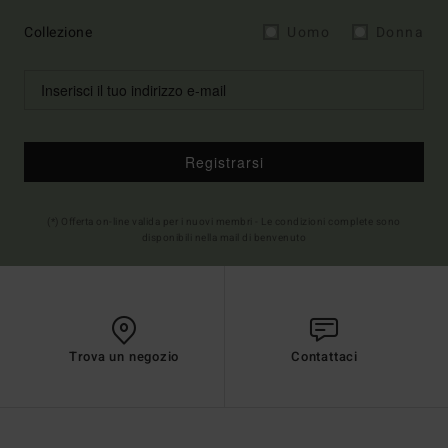
Collezione
Uomo
Donna
Registrarsi
(*) Offerta on-line valida per i nuovi membri - Le condizioni complete sono
disponibili nella mail di benvenuto
Trova un negozio
Contattaci