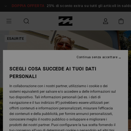
Salta
DOPPIA OFFERTA
25% di sconto extra su tutti gli articoli in saldo*
alle
informazioni
sul
prodotto
ESAURITE
Continua senza accettare
SCEGLI COSA SUCCEDE AI TUOI DATI
PERSONALI
In collaborazione con i nostri partner, utilizziamo i cookie o dei
sistemi equivalenti per salvare e/o accedere a delle informazioni sul
tuo dispositivo. Tali informazioni personali (ad es. i dati di
navigazione e il tuo indirizzo IP) potrebbero essere utilizzati per:
offrirti contenuti e informazioni personalizzati, misurare l’efficacia
dei contenuti e della pubblicità, per fornire annunci personalizzati,
conoscere meglio il nostro pubblico o sviluppare e migliorare i
prodotti dei nostri partner. Puoi configurare la tua scelta fornendo il
tuo consenso all’uso di determinati cookie o negandolo ad altri tipi