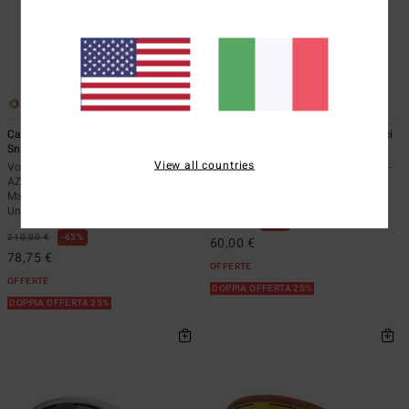
6
6
Capsule - Maschera da
Velo - Maschera da Snowboard/Sci
Snowboard/Sci Unisex -
Unisex -
View all countries
Vonzipper
Vonzipper AZYTG00129</br>Velo -
AZYTG00123</br>Capsule -
Maschera da Snowboard/Sci
Maschera da Snowboard/Sci
Unisex
Unisex
160,00 €
63%
210,00 €
63%
60,00 €
78,75 €
OFFERTE
OFFERTE
DOPPIA OFFERTA 25%
DOPPIA OFFERTA 25%