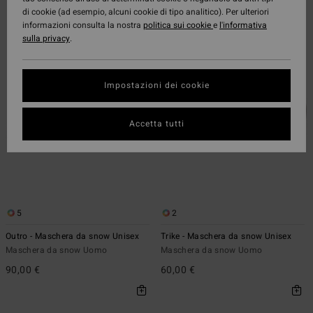
di cookie (ad esempio, alcuni cookie di tipo analitico). Per ulteriori
Salta
Vai
informazioni consulta la nostra
politica sui cookie
e
l'informativa
ai
a
sulla privacy
.
criteri
visualizza
del
in
filtro
ordine
di
Impostazioni dei cookie
ricerca
Accetta tutti
5
2
Outro - Maschera da snow Unisex
Trike - Maschera da snow Unisex
Maschera da snow Uomo
Maschera da snow Uomo
90,00 €
60,00 €