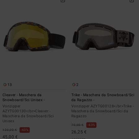
13
2
Cleaver - Maschera da
Trike - Maschera da Snowboard/Sci
Snowboard/Sci Unisex -
da Ragazzo -
Vonzipper
Vonzipper AZYTG00128</br>Trike -
AZYTG00130</br>Cleaver -
Maschera da Snowboard/Sci da
Maschera da Snowboard/Sci
Ragazzo
Unisex
70,00 €
63%
120,00 €
63%
26,25 €
45,00 €