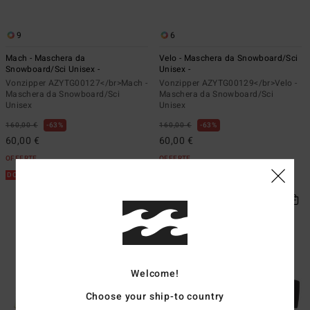
9
6
Mach - Maschera da
Velo - Maschera da Snowboard/Sci
Snowboard/Sci Unisex -
Unisex -
Vonzipper AZYTG00127</br>Mach -
Vonzipper AZYTG00129</br>Velo -
Maschera da Snowboard/Sci
Maschera da Snowboard/Sci
Unisex
Unisex
160,00 €
63%
160,00 €
63%
60,00 €
60,00 €
OFFERTE
OFFERTE
DOPPIA OFFERTA 25%
DOPPIA OFFERTA 25%
Welcome!
Choose your ship-to country