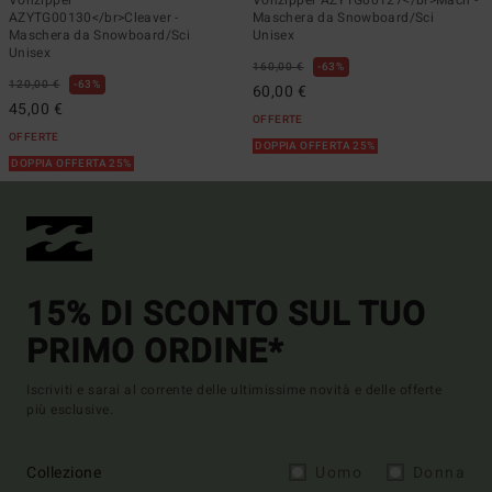
Vonzipper
Vonzipper AZYTG00127</br>Mach -
AZYTG00130</br>Cleaver -
Maschera da Snowboard/Sci
Maschera da Snowboard/Sci
Unisex
Unisex
160,00 €
63%
120,00 €
63%
60,00 €
45,00 €
OFFERTE
OFFERTE
DOPPIA OFFERTA 25%
DOPPIA OFFERTA 25%
15% DI SCONTO SUL TUO
PRIMO ORDINE*
Iscriviti e sarai al corrente delle ultimissime novità e delle offerte
più esclusive.
Collezione
Uomo
Donna