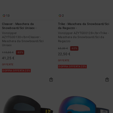
13
2
Cleaver - Maschera da
Trike - Maschera da Snowboard/Sci
Snowboard/Sci Unisex -
da Ragazzo -
Vonzipper
Vonzipper AZYTG00128</br>Trike -
AZYTG00130</br>Cleaver -
Maschera da Snowboard/Sci da
Maschera da Snowboard/Sci
Ragazzo
Unisex
60,00 €
63%
110,00 €
63%
22,50 €
41,25 €
OFFERTE
OFFERTE
DOPPIA OFFERTA 25%
DOPPIA OFFERTA 25%