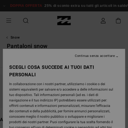
Salta
PIA OFFERTA
25% di sconto extra su tutti gli articoli in saldo*
Donna
alla
selezione
di
griglie
dei
prodotti
Snow
Pantaloni snow
Continua senza accettare
Maschere snow
SCEGLI COSA SUCCEDE AI TUOI DATI
PERSONALI
In collaborazione con i nostri partner, utilizziamo i cookie o dei
Continua a seguirci, i prodotti che cerchi
sistemi equivalenti per salvare e/o accedere a delle informazioni sul
presto saranno di nuovo disponibili
tuo dispositivo. Tali informazioni personali (ad es. i dati di
navigazione e il tuo indirizzo IP) potrebbero essere utilizzati per:
offrirti contenuti e informazioni personalizzati, misurare l’efficacia
dei contenuti e della pubblicità, per fornire annunci personalizzati,
conoscere meglio il nostro pubblico o sviluppare e migliorare i
Altri articoli che potrebbero piacerti
prodotti dei nostri partner. Puoi configurare la tua scelta fornendo il
tuo consenso all’uso di determinati cookie o negandolo ad altri tipi