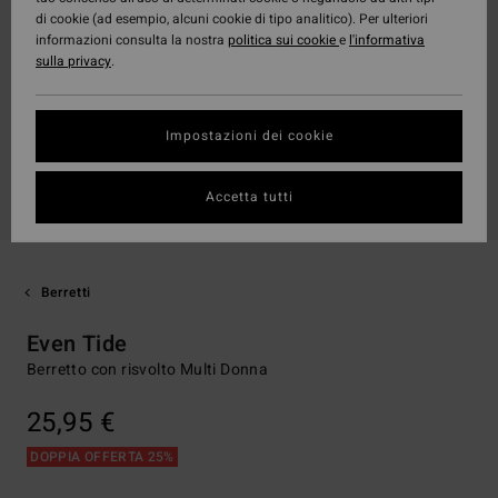
di cookie (ad esempio, alcuni cookie di tipo analitico). Per ulteriori
informazioni consulta la nostra
politica sui cookie
e
l'informativa
sulla privacy
.
Impostazioni dei cookie
Accetta tutti
Berretti
Even Tide
Berretto con risvolto Multi Donna
25,95 €
DOPPIA OFFERTA 25%