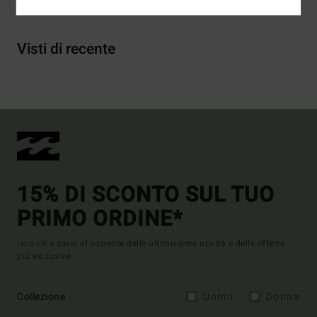
Visti di recente
15% DI SCONTO SUL TUO
PRIMO ORDINE*
Iscriviti e sarai al corrente delle ultimissime novità e delle offerte
più esclusive.
Collezione
Uomo
Donna