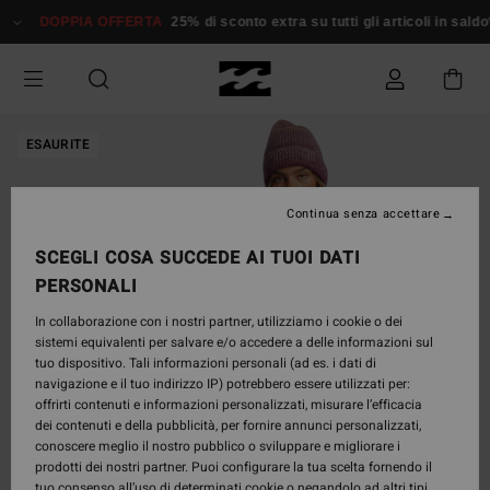
Salta
DOPPIA OFFERTA
25% di sconto extra su tutti gli articoli in saldo*
alle
informazioni
sul
prodotto
ESAURITE
Continua senza accettare
SCEGLI COSA SUCCEDE AI TUOI DATI
PERSONALI
In collaborazione con i nostri partner, utilizziamo i cookie o dei
sistemi equivalenti per salvare e/o accedere a delle informazioni sul
tuo dispositivo. Tali informazioni personali (ad es. i dati di
navigazione e il tuo indirizzo IP) potrebbero essere utilizzati per:
offrirti contenuti e informazioni personalizzati, misurare l’efficacia
dei contenuti e della pubblicità, per fornire annunci personalizzati,
conoscere meglio il nostro pubblico o sviluppare e migliorare i
prodotti dei nostri partner. Puoi configurare la tua scelta fornendo il
tuo consenso all’uso di determinati cookie o negandolo ad altri tipi