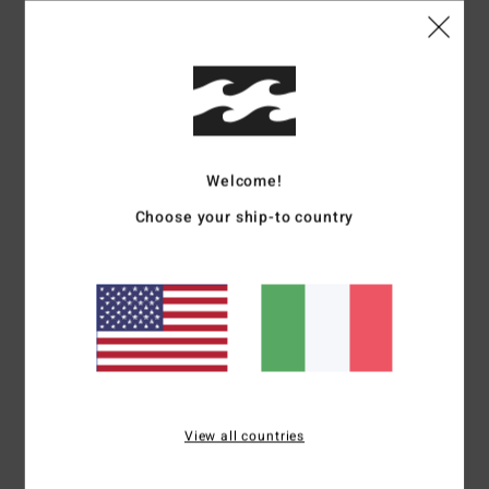
Dettagli & caratteristiche
Berretto con risvolto Multi Donna
Style
ABJHA00268
Codice colore
mul
Caratteristiche
Welcome!
Tessuto:
filato morbido e comodo in misto di acrilico,
Choose your ship-to country
nylon ed elastan
Costruzione:
disegno comodo
Visiera:
orlo risvoltato
Marcatura:
marcatura esterna
Composizione
[Tessuto principale] 63% acrilico, 35%
nylon, 2% elastan
View all countries
Spedizioni e Resi