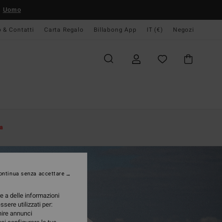
Uomo
o & Contatti
Carta Regalo
Billabong App
IT (€)
Negozi
a
ontinua senza accettare
re a delle informazioni
ssere utilizzati per:
rnire annunci