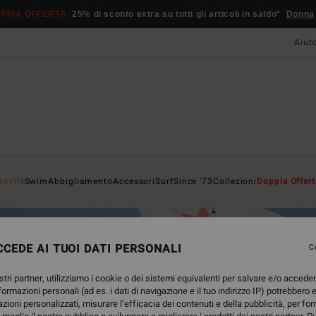
PPIA OFFERTA
25% di sconto extra su tutti gli articoli in saldo*
Donna
Aiut
Novità
Swim
Abbigliamento
Accessori
Surf
Since '73
Collezioni
Doppia Offert
CEDE AI TUOI DATI PERSONALI
C
stri partner, utilizziamo i cookie o dei sistemi equivalenti per salvare e/o accede
nformazioni personali (ad es. i dati di navigazione e il tuo indirizzo IP) potrebbero e
azioni personalizzati, misurare l’efficacia dei contenuti e della pubblicità, per fo