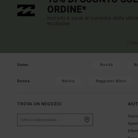
ORDINE*
Iscriviti e sarai al corrente delle ult
esclusive.
(*) Off
Novità
B
Uomo
Bikinis
Reggiseni Bikini
Donna
TROVA UN NEGOZIO
AIU
Stato
Sped
Effet