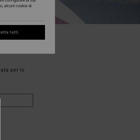
uoi configurare la tua
o, alcuni cookie di
etta tutti
zata per lo