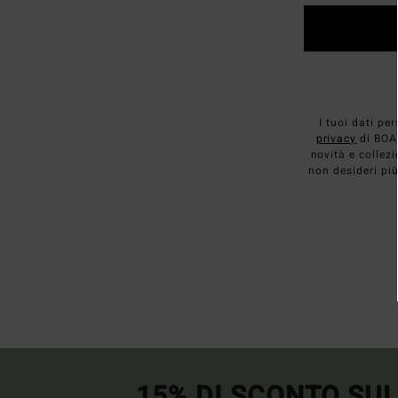
I tuoi dati p
privacy
di BOAR
novità e collez
non desideri più
15% DI SCONTO SU