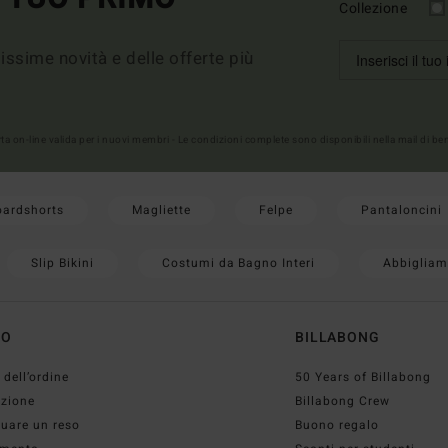
Collezione
imissime novità e delle offerte più
erta on-line valida per i nuovi membri - Le condizioni complete sono disponibili nella mail di b
oardshorts
Magliette
Felpe
Pantaloncini
Slip Bikini
Costumi da Bagno Interi
Abbigliam
TO
BILLABONG
 dell’ordine
50 Years of Billabong
izione
Billabong Crew
tuare un reso
Buono regalo