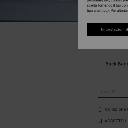
personalizzati, conoscere 
scelta fornendo il tuo con
tipo analitico). Per ulteri
Impostazioni d
Back Beach
Collezione
ACCETTO I