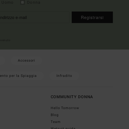
Uomo
Donna
Registrarsi
envenuto
Accessori
ento per la Spiaggia
Infradito
COMMUNITY DONNA
Hello Tomorrow
Blog
Team
Wetsuit guida