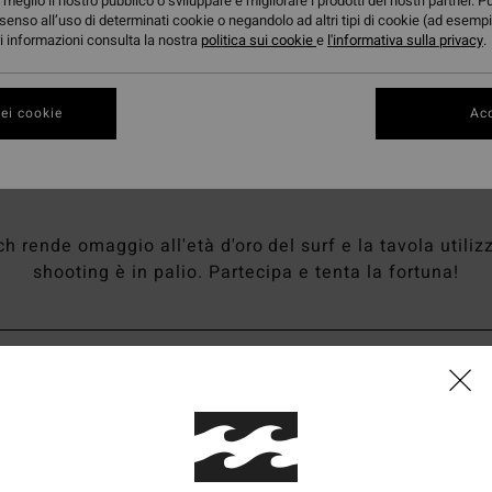
meglio il nostro pubblico o sviluppare e migliorare i prodotti dei nostri partner. P
senso all’uso di determinati cookie o negandolo ad altri tipi di cookie (ad esempi
ori informazioni consulta la nostra
politica sui cookie
e
l'informativa sulla privacy
.
ei cookie
Acc
Gli anni '90 sono tornati!
 rende omaggio all'età d'oro del surf e la tavola utiliz
shooting è in palio. Partecipa e tenta la fortuna!
 uomo
Collezione donna
 TERMINI E LE
CONDIZIONI DI UTILIZZO
*