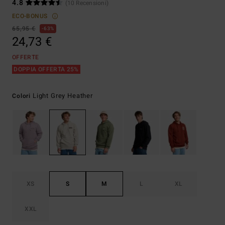
4.8
(10 Recensioni)
ECO-BONUS
65,95 €
63%
24,73 €
OFFERTE
DOPPIA OFFERTA 25%
Light Grey Heather
Colori
XS
S
M
L
XL
XXL