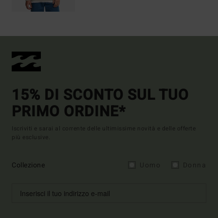
15% DI SCONTO SUL TUO
PRIMO ORDINE*
Iscriviti e sarai al corrente delle ultimissime novità e delle offerte
più esclusive.
Collezione
Uomo
Donna