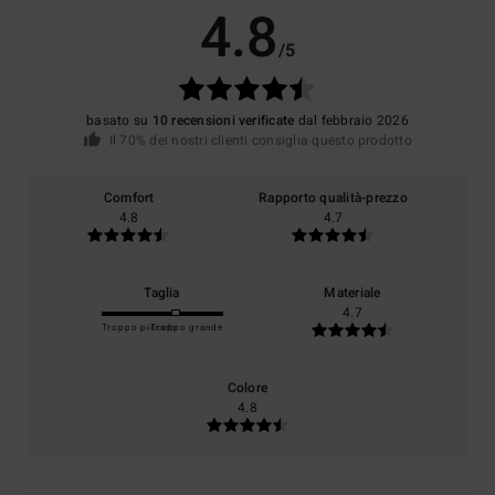
4.8
/5
basato su
10 recensioni verificate
dal febbraio 2026
Il 70% dei nostri clienti consiglia questo prodotto
Comfort
Rapporto qualità-prezzo
4.8
4.7
Taglia
Materiale
4.7
Troppo piccolo
Troppo grande
Colore
4.8