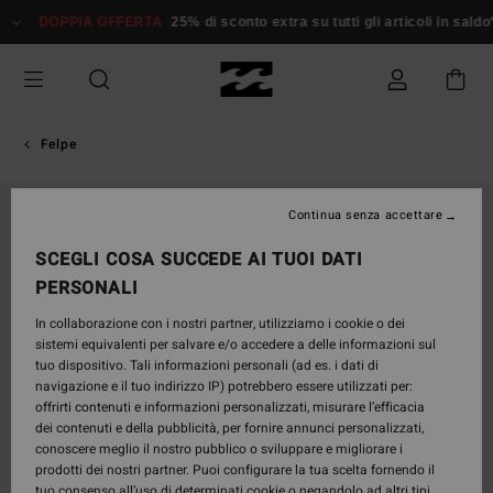
Salta
DOPPIA OFFERTA
25% di sconto extra su tutti gli articoli in sald
alle
informazioni
sul
prodotto
Felpe
Continua senza accettare
SCEGLI COSA SUCCEDE AI TUOI DATI
PERSONALI
In collaborazione con i nostri partner, utilizziamo i cookie o dei
sistemi equivalenti per salvare e/o accedere a delle informazioni sul
tuo dispositivo. Tali informazioni personali (ad es. i dati di
navigazione e il tuo indirizzo IP) potrebbero essere utilizzati per:
offrirti contenuti e informazioni personalizzati, misurare l’efficacia
dei contenuti e della pubblicità, per fornire annunci personalizzati,
conoscere meglio il nostro pubblico o sviluppare e migliorare i
prodotti dei nostri partner. Puoi configurare la tua scelta fornendo il
tuo consenso all’uso di determinati cookie o negandolo ad altri tipi