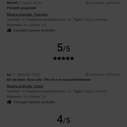
Michel
17. aprile 2026
Acquisto verificato
Prodotti acquistati
Mostra originale - Français
Comfort
: 4
Rapporto qualità-prezzo
: 4
Taglia
: Taglia perfetta
/5
/5
Materiale
: 4
Colore
: 4
/5
/5
Consiglio questo prodotto
5
/5
Ivo
11. febbraio 2026
Acquisto verificato
Mi sta bene. Sono alto 196 cm e mi sta perfettamente
Mostra originale - Dutch
Comfort
: 5
Rapporto qualità-prezzo
: 5
Taglia
: Taglia perfetta
/5
/5
Materiale
: 5
Colore
: 5
/5
/5
Consiglio questo prodotto
4
/5