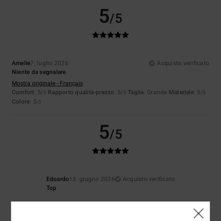
5
/5
Amelie
7. luglio 2026
Acquisto verificato
Niente da segnalare
Mostra originale - Français
Comfort
: 5
Rapporto qualità-prezzo
: 5
Taglia
: Grande
Materiale
: 5
/5
/5
/5
Colore
: 5
/5
5
/5
Edoardo
13. giugno 2026
Acquisto verificato
Top
5
/5