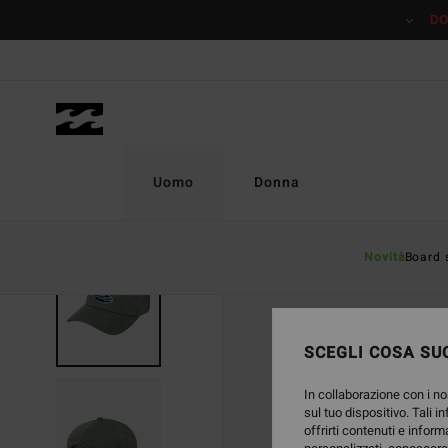
Salta
DO
alle
informazioni
sul
prodotto
Uomo
Donna
Novità
Board 
NUOVO PRODOTTO
SCEGLI COSA SUC
In collaborazione con i no
sul tuo dispositivo. Tali i
offrirti contenuti e inform