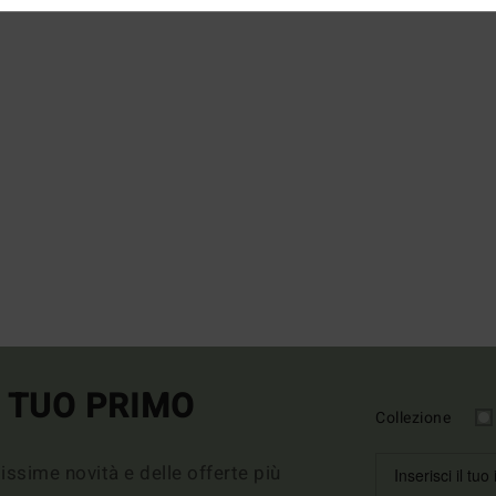
L TUO PRIMO
Collezione
imissime novità e delle offerte più