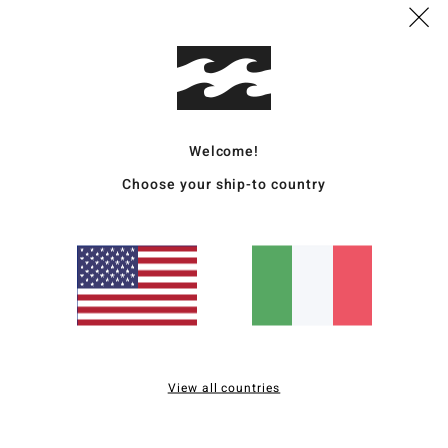
Cappe
Style
Carat
T
Welcome!
C
Choose your ship-to country
V
Comp
Sped
View all countries