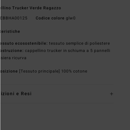
llino Trucker Verde Ragazzo
EBBHA00125
Codice colore
glw0
teristiche
essuto ecosostenibile:
tessuto semplice di poliestere
ostruzione:
cappellino trucker in schiuma a 5 pannelli
isiera ricurva
osizione
[Tessuto principale] 100% cotone
izioni e Resi