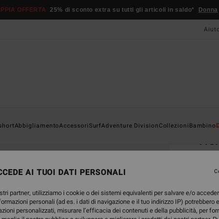
PPIA OFFERTA
25% di sconto extra su tutti gli articoli in saldo*
Donna
Aiut
Home
short
Abbigliamento
Accessori
Surf
Adventure Division
Collezioni
Bambino
Her
Cappe
CEDE AI TUOI DATI PERSONALI
C
25,
stri partner, utilizziamo i cookie o dei sistemi equivalenti per salvare e/o accede
nformazioni personali (ad es. i dati di navigazione e il tuo indirizzo IP) potrebbero e
Color
azioni personalizzati, misurare l’efficacia dei contenuti e della pubblicità, per fo