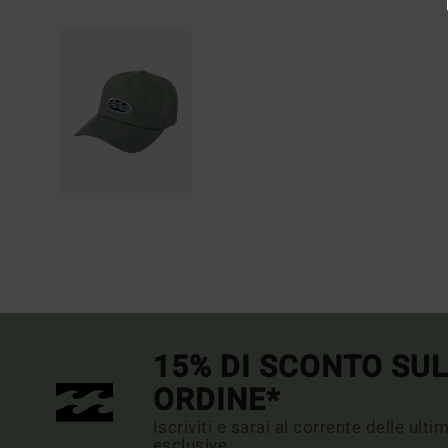
15% DI SCONTO SU
ORDINE*
Iscriviti e sarai al corrente delle ult
esclusive.