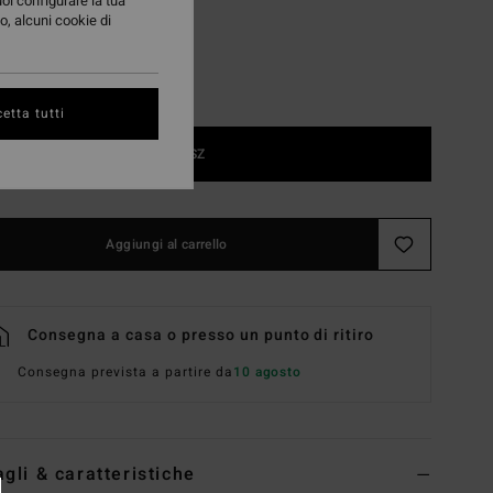
uoi configurare la tua
o, alcuni cookie di
etta tutti
1SZ
Aggiungi al carrello
Consegna a casa o presso un punto di ritiro
Consegna prevista a partire da
10 agosto
agli & caratteristiche