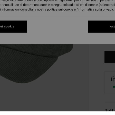
meglio il nostro pubblico o sviluppare e migliorare i prodotti dei nostri partner. P
senso all’uso di determinati cookie o negandolo ad altri tipi di cookie (ad esempi
ori informazioni consulta la nostra
politica sui cookie
e
l'informativa sulla privacy
.
ei cookie
Acc
Dett