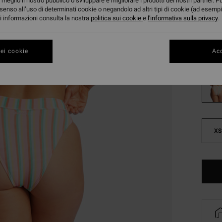
meglio il nostro pubblico o sviluppare e migliorare i prodotti dei nostri partner. P
24,
senso all’uso di determinati cookie o negandolo ad altri tipi di cookie (ad esempi
ori informazioni consulta la nostra
politica sui cookie
e
l'informativa sulla privacy
.
OFFER
Color
ei cookie
Acc
XS