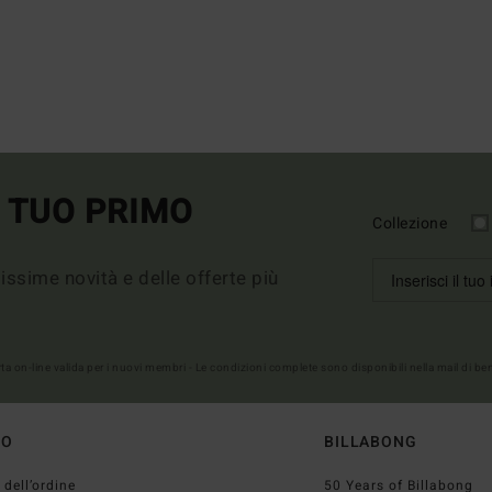
L TUO PRIMO
Collezione
imissime novità e delle offerte più
erta on-line valida per i nuovi membri - Le condizioni complete sono disponibili nella mail di b
TO
BILLABONG
 dell’ordine
50 Years of Billabong