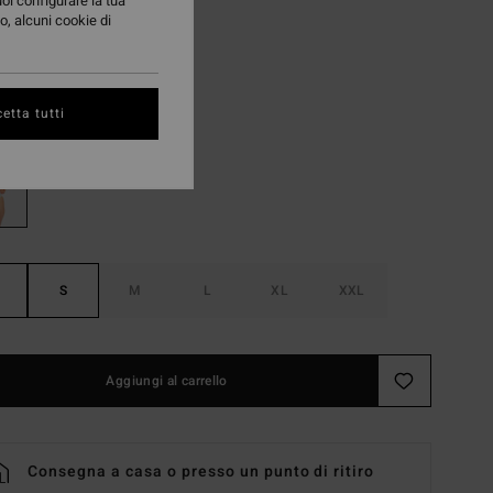
uoi configurare la tua
98 €
o, alcuni cookie di
TE
Multi
i
etta tutti
S
M
L
XL
XXL
Aggiungi al carrello
Consegna a casa o presso un punto di ritiro