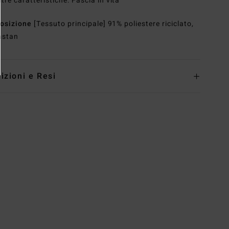
ltre caratteristiche: Fascia in vita
osizione
[Tessuto principale] 91% poliestere riciclato,
astan
izioni e Resi