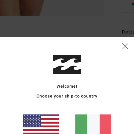
Dett
Mutan
Style
Carat
T
Welcome!
elas
Choose your ship-to country
V
C
V
C
M