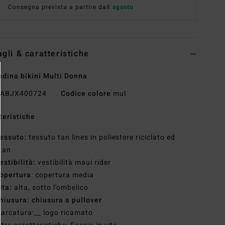
Consegna prevista a partire da
8 agosto
agli & caratteristiche
dina bikini Multi Donna
ABJX400724
Codice colore
mul
teristiche
essuto:
tessuto tan lines in poliestere riciclato ed
tan
estibilità:
vestibilità maui rider
opertura
: copertura media
ita:
alta, sotto l'ombelico
hiusura: chiusura a pullover
arcatura:__ logo ricamato