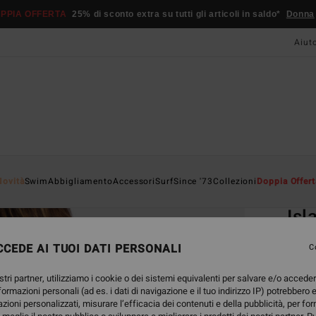
PPIA OFFERTA
25% di sconto extra su tutti gli articoli in saldo*
Donna
Aiut
Home
Novità
Swim
Abbigliamento
Accessori
Surf
Since '73
Collezioni
Doppia Offert
EC
Isl
Mut
CEDE AI TUOI DATI PERSONALI
C
Mutan
stri partner, utilizziamo i cookie o dei sistemi equivalenti per salvare e/o accede
nformazioni personali (ad es. i dati di navigazione e il tuo indirizzo IP) potrebbero e
ECO-B
azioni personalizzati, misurare l’efficacia dei contenuti e della pubblicità, per fo
49,95