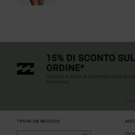
15% DI SCONTO SU
ORDINE*
Iscriviti e sarai al corrente delle ult
esclusive.
(*) Off
TROVA UN NEGOZIO
AIU
Stato