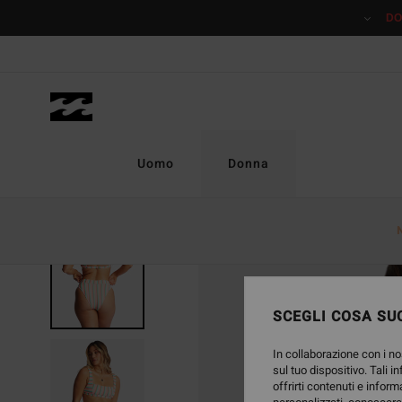
Salta
DO
alle
informazioni
sul
prodotto
Uomo
Donna
SCEGLI COSA SUC
In collaborazione con i no
sul tuo dispositivo. Tali i
offrirti contenuti e inform