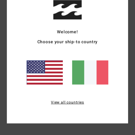
Descrizione
Prendi una pausa dalla noia con il top a maglia Siesta
della collezione It's now Cool di Billabong. Realizzata in
Welcome!
cotone lavorato all’uncinetto, questa canotta corta e
Choose your ship-to country
variopinta offre il collo squadrato, le spalline sottili,
l’etichetta INC in tessuto e, per un tocco di stile in più, il
bordo smerlato.
Dettagli & caratteristiche
Spedizioni e Resi
View all countries
Visti di recente