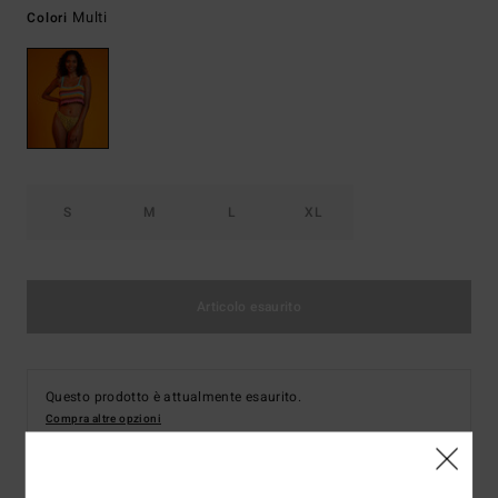
Multi
Colori
S
M
L
XL
Articolo esaurito
Questo prodotto è attualmente esaurito.
Compra altre opzioni