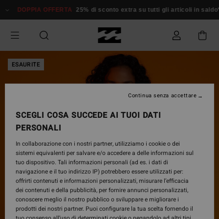
Salta
DOPPIA OFFERTA
25% di sconto extra su tutti gli articoli in saldo*
alle
informazioni
sul
prodotto
ESAURITE
Continua senza accettare
SCEGLI COSA SUCCEDE AI TUOI DATI
PERSONALI
In collaborazione con i nostri partner, utilizziamo i cookie o dei
sistemi equivalenti per salvare e/o accedere a delle informazioni sul
tuo dispositivo. Tali informazioni personali (ad es. i dati di
navigazione e il tuo indirizzo IP) potrebbero essere utilizzati per:
offrirti contenuti e informazioni personalizzati, misurare l’efficacia
dei contenuti e della pubblicità, per fornire annunci personalizzati,
conoscere meglio il nostro pubblico o sviluppare e migliorare i
prodotti dei nostri partner. Puoi configurare la tua scelta fornendo il
tuo consenso all’uso di determinati cookie o negandolo ad altri tipi