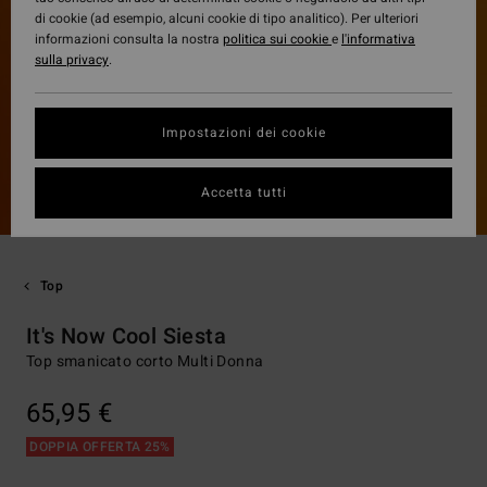
di cookie (ad esempio, alcuni cookie di tipo analitico). Per ulteriori
informazioni consulta la nostra
politica sui cookie
e
l'informativa
sulla privacy
.
Impostazioni dei cookie
Accetta tutti
Top
It's Now Cool Siesta
Top smanicato corto Multi Donna
65,95 €
DOPPIA OFFERTA 25%