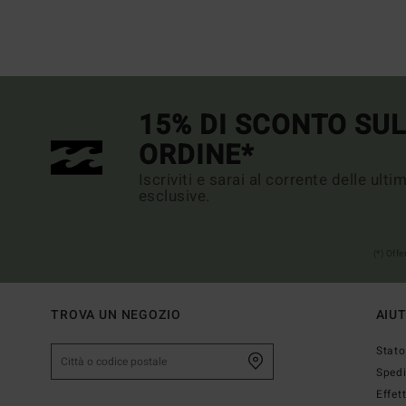
15% DI SCONTO SU
ORDINE*
Iscriviti e sarai al corrente delle ult
esclusive.
(*) Off
TROVA UN NEGOZIO
AIU
Stato
Sped
Effet