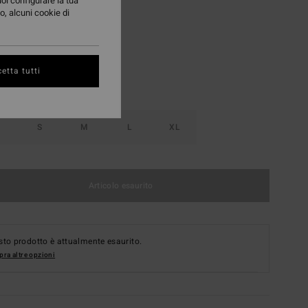
uoi configurare la tua
o, alcuni cookie di
Sunburnt
i
etta tutti
S
M
L
XL
Articolo esaurito
to prodotto è attualmente esaurito.
ra altre opzioni