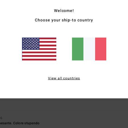
Welcome!
Choose your ship-to country
Punteggio medio
5.0
/5
basato su
3 recensioni verificate
dal febbraio 2026
Il 33% dei nostri clienti consiglia questo prodotto
View all countries
pporto qualità-prezzo
Taglia
Material
4.7
4.5
Troppo piccolo
Troppo grande
26
 pesante. Colore stupendo