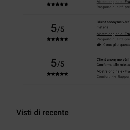
Mostra originale - Fr
Rapporto qualità-pr
Client anonyme vérif
5
/5
materia
Mostra originale - Fr
Rapporto qualità-pr
Consiglio quest
5
Client anonyme vérif
/5
Conforme alle mie as
Mostra originale - Fr
Comfort
: 4
Rapport
/5
Visti di recente