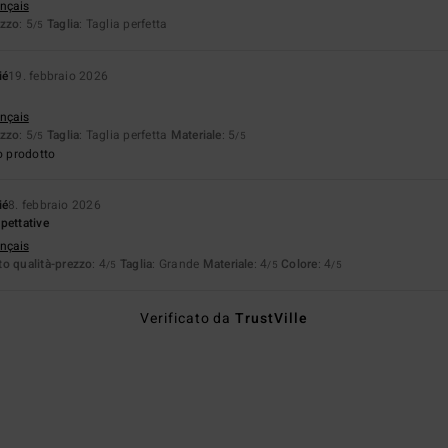
ançais
ezzo
: 5
Taglia
: Taglia perfetta
/5
ié
19. febbraio 2026
ançais
ezzo
: 5
Taglia
: Taglia perfetta
Materiale
: 5
/5
/5
o prodotto
ié
8. febbraio 2026
pettative
ançais
o qualità-prezzo
: 4
Taglia
: Grande
Materiale
: 4
Colore
: 4
/5
/5
/5
Verificato da
TrustVille