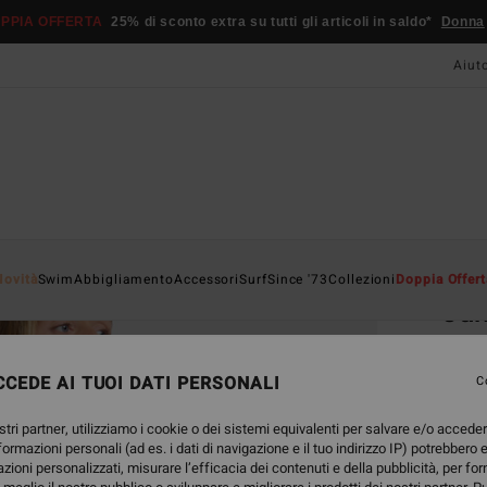
PPIA OFFERTA
25% di sconto extra su tutti gli articoli in saldo*
Donna
Aiut
Home
Novità
Swim
Abbigliamento
Accessori
Surf
Since '73
Collezioni
Doppia Offert
Jum
Magli
CEDE AI TUOI DATI PERSONALI
5.0
C
35,
stri partner, utilizziamo i cookie o dei sistemi equivalenti per salvare e/o accede
nformazioni personali (ad es. i dati di navigazione e il tuo indirizzo IP) potrebbero e
DOPPI
azioni personalizzati, misurare l’efficacia dei contenuti e della pubblicità, per fo