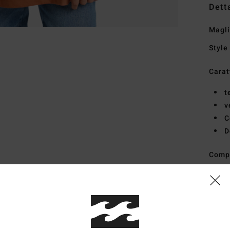
Dett
Magli
Style
Carat
t
v
C
D
Comp
Sped