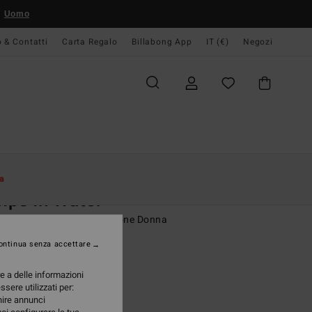
Uomo
o & Contatti
Carta Regalo
Billabong App
IT (€)
Negozi
Donna
Abbigliamento
T-Shirt
a
ps In Water
etta a maniche corte Marrone Donna
ontinua senza accettare
(3 Recensioni)
95 €
re a delle informazioni
ssere utilizzati per:
A OFFERTA 25%
rnire annunci