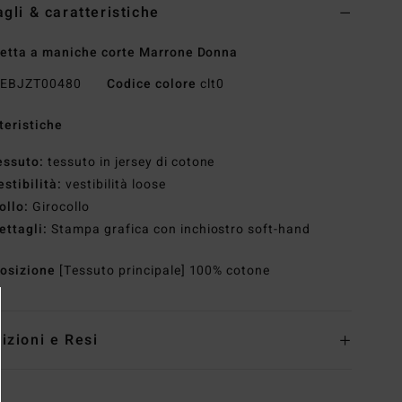
agli & caratteristiche
etta a maniche corte Marrone Donna
EBJZT00480
Codice colore
clt0
teristiche
essuto:
tessuto in jersey di cotone
estibilità:
vestibilità loose
ollo:
Girocollo
ettagli:
Stampa grafica con inchiostro soft-hand
osizione
[Tessuto principale] 100% cotone
izioni e Resi