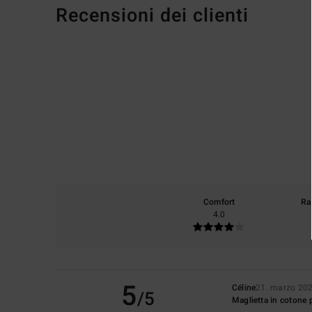
Recensioni dei clienti
Comfort
Ra
4.0
5
Céline
21. marzo 20
/5
Maglietta in cotone