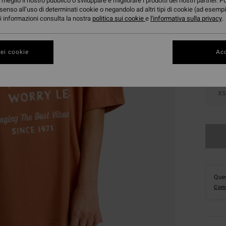
meglio il nostro pubblico o sviluppare e migliorare i prodotti dei nostri partner. P
senso all’uso di determinati cookie o negandolo ad altri tipi di cookie (ad esempi
Color
ori informazioni consulta la nostra
politica sui cookie
e
l'informativa sulla privacy
.
ei cookie
Acc
XS
Ques
Comp