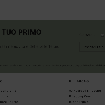
L TUO PRIMO
Collezione
imissime novità e delle offerte più
erta on-line valida per i nuovi membri - Le condizioni complete sono disponibili nella mail di b
TO
BILLABONG
 dell’ordine
50 Years of Billabong
izione
Billabong Crew
tuare un reso
Buono regalo