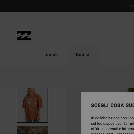
Salta
DO
alle
informazioni
sul
prodotto
Uomo
Donna
ESAURITE
SCEGLI COSA SUC
In collaborazione con i no
sul tuo dispositivo. Tali i
offrirti contenuti e inform