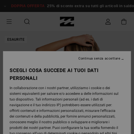
Salta
DOPPIA OFFERTA
25% di sconto extra su tutti gli articoli in saldo*
alle
informazioni
sul
prodotto
ESAURITE
Continua senza accettare
SCEGLI COSA SUCCEDE AI TUOI DATI
PERSONALI
In collaborazione con i nostri partner, utilizziamo i cookie o dei
sistemi equivalenti per salvare e/o accedere a delle informazioni sul
tuo dispositivo. Tali informazioni personali (ad es. i dati di
navigazione e il tuo indirizzo IP) potrebbero essere utilizzati per:
offrirti contenuti e informazioni personalizzati, misurare l’efficacia
dei contenuti e della pubblicità, per fornire annunci personalizzati,
conoscere meglio il nostro pubblico o sviluppare e migliorare i
prodotti dei nostri partner. Puoi configurare la tua scelta fornendo il
tuo consenso all’uso di determinati cookie o negandolo ad altri tipi