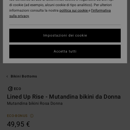
di cookie (ad esempio, alcuni cookie di tipo analitico). Per ulteriori
informazioni consulta la nostra
politica sui cookie
e
l'informativa
sulla privacy
.
Impostazioni dei cookie
Accetta tutti
Bikini Bottoms
ECO
Lined Up Rise - Mutandina bikini da Donna
Mutandina bikini Rosa Donna
ECO-BONUS
49,95 €