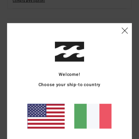
Compra altre opzioni
Dettagli & caratteristiche
Mutandina bikini Rosa Donna
Style
ABJX400823
Codice colore
mjl0
Caratteristiche
Welcome!
Tessuto:
misto riciclato a coste foderato di nylon ed
Choose your ship-to country
elastan
Vestibilità:
vestibilità rise
Copertura:
copertura succinta
Vita:
vita alta sopra l'ombelico
Chiusura:
chiusura fissa
Marcatura:
logo ricamato
Altre caratteristiche: Fascia in vita