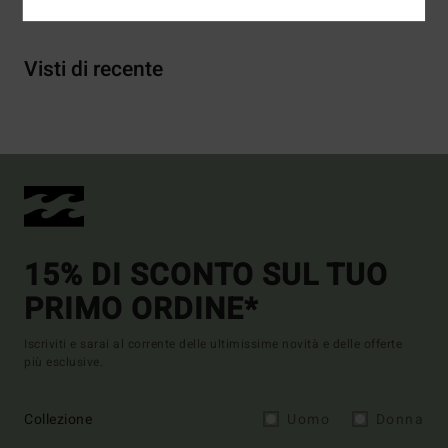
Visti di recente
15% DI SCONTO SUL TUO
PRIMO ORDINE*
Iscriviti e sarai al corrente delle ultimissime novità e delle offerte
più esclusive.
Collezione
Uomo
Donna