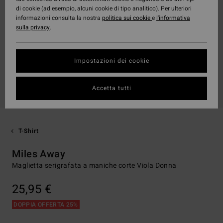
di cookie (ad esempio, alcuni cookie di tipo analitico). Per ulteriori
informazioni consulta la nostra
politica sui cookie
e
l'informativa
sulla privacy
.
Impostazioni dei cookie
Accetta tutti
T-Shirt
Miles Away
Maglietta serigrafata a maniche corte Viola Donna
25,95 €
DOPPIA OFFERTA 25%