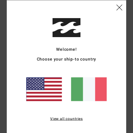
Dettagli & caratteristiche
Maglietta serigrafata a maniche corte Viola Donna
Style
UBJZT00518
Codice colore
ams
Caratteristiche
Welcome!
Tipo:
maglietta accorciata a maniche corte
Choose your ship-to country
Tessuto:
jersey di cotone
Vestibilità:
semi aderente
Collo:
Girocollo
Grafica:
stampa serigrafica sul petto
Tintura/lavaggio: Lavaggio vintage a pigmenti
Composizione
[Tessuto principale] 100% cotone
View all countries
Spedizioni e Resi