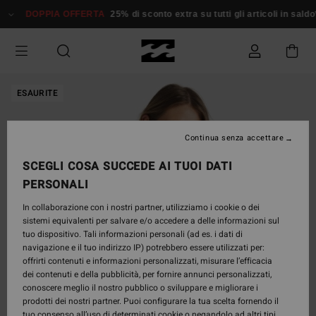
Salta
DOPPIA OFFERTA
25% di sconto extra su tutti gli articoli in saldo*
alle
informazioni
sul
prodotto
ESAURITE
Continua senza accettare
SCEGLI COSA SUCCEDE AI TUOI DATI
PERSONALI
In collaborazione con i nostri partner, utilizziamo i cookie o dei
sistemi equivalenti per salvare e/o accedere a delle informazioni sul
tuo dispositivo. Tali informazioni personali (ad es. i dati di
navigazione e il tuo indirizzo IP) potrebbero essere utilizzati per:
offrirti contenuti e informazioni personalizzati, misurare l’efficacia
dei contenuti e della pubblicità, per fornire annunci personalizzati,
conoscere meglio il nostro pubblico o sviluppare e migliorare i
prodotti dei nostri partner. Puoi configurare la tua scelta fornendo il
tuo consenso all’uso di determinati cookie o negandolo ad altri tipi