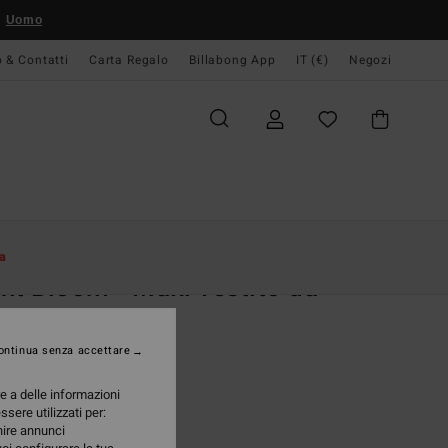
Uomo
o & Contatti
Carta Regalo
Billabong App
IT (€)
Negozi
Donna
Abbigliamento
Abiti
Abiti Maxi
a
ht Bloom - Maxi vestito da
nna
vestito Nero Donna
ontinua senza accettare
,95 €
re a delle informazioni
ssere utilizzati per:
rnire annunci