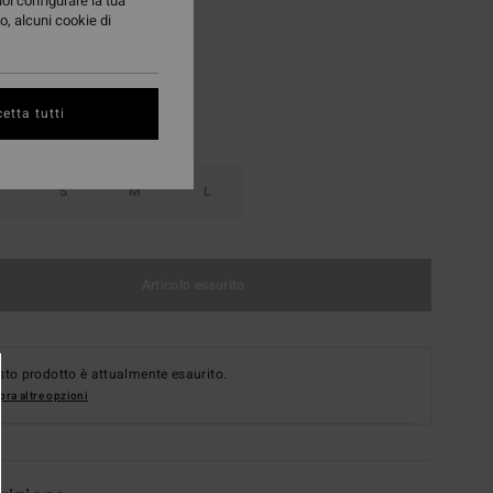
uoi configurare la tua
Black Pebble
i
o, alcuni cookie di
etta tutti
S
M
L
Articolo esaurito
to prodotto è attualmente esaurito.
ra altre opzioni