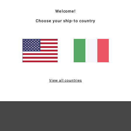
Desc
Welcome!
Un ma
Choose your ship-to country
Night
tagli
luna 
tagli
e un 
Dett
View all countries
Sped