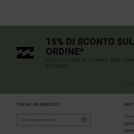
15% DI SCONTO SU
ORDINE*
Iscriviti e sarai al corrente delle ult
esclusive.
(*) Off
TROVA UN NEGOZIO
AIU
Stato
Sped
Effet