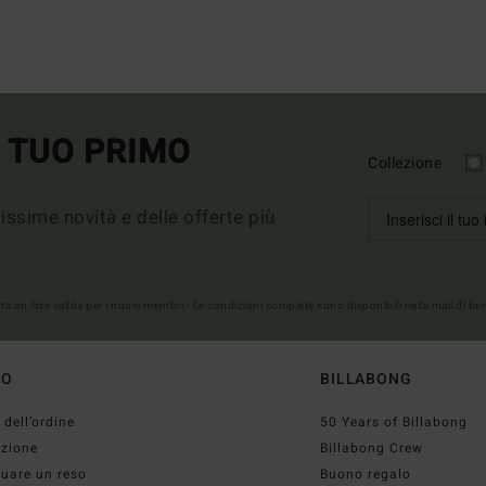
L TUO PRIMO
Collezione
imissime novità e delle offerte più
erta on-line valida per i nuovi membri - Le condizioni complete sono disponibili nella mail di b
TO
BILLABONG
 dell’ordine
50 Years of Billabong
izione
Billabong Crew
tuare un reso
Buono regalo