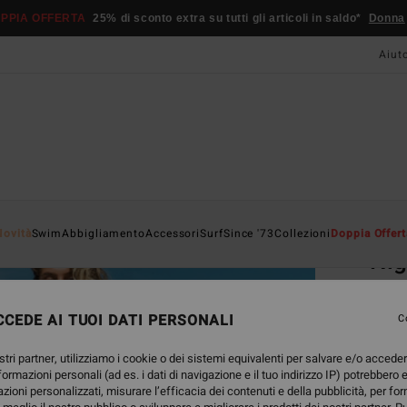
PPIA OFFERTA
25% di sconto extra su tutti gli articoli in saldo*
Donna
Aiut
Home
Novità
Swim
Abbigliamento
Accessori
Surf
Since '73
Collezioni
Doppia Offert
Nig
Do
Maxi 
CEDE AI TUOI DATI PERSONALI
C
125
stri partner, utilizziamo i cookie o dei sistemi equivalenti per salvare e/o accede
nformazioni personali (ad es. i dati di navigazione e il tuo indirizzo IP) potrebbero e
azioni personalizzati, misurare l’efficacia dei contenuti e della pubblicità, per fo