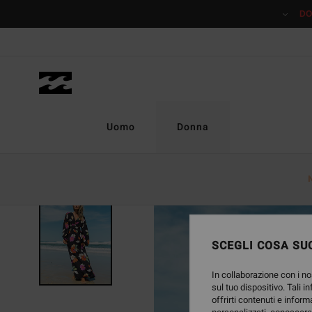
Salta
DO
alle
informazioni
sul
prodotto
Uomo
Donna
ESAURITE
SCEGLI COSA SUC
In collaborazione con i no
sul tuo dispositivo. Tali i
offrirti contenuti e inform