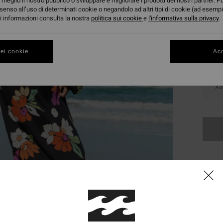
meglio il nostro pubblico o sviluppare e migliorare i prodotti dei nostri partner. P
Color
senso all’uso di determinati cookie o negandolo ad altri tipi di cookie (ad esempi
ori informazioni consulta la nostra
politica sui cookie
e
l'informativa sulla privacy
.
ei cookie
Acc
XS
Ques
Comp