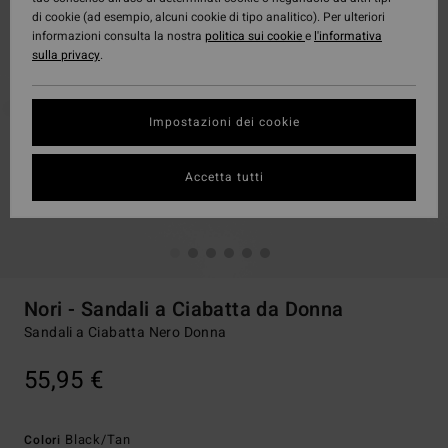
di cookie (ad esempio, alcuni cookie di tipo analitico). Per ulteriori
informazioni consulta la nostra
politica sui cookie
e
l'informativa
sulla privacy
.
Impostazioni dei cookie
Accetta tutti
Nori - Sandali a Ciabatta da Donna
Sandali a Ciabatta Nero Donna
55,95 €
Black/tan
Colori