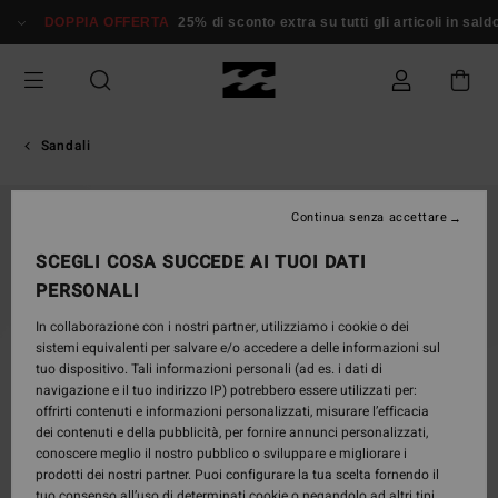
Salta
DOPPIA OFFERTA
25% di sconto extra su tutti gli articoli in saldo*
alle
informazioni
sul
prodotto
Sandali
ESAURITE
Continua senza accettare
SCEGLI COSA SUCCEDE AI TUOI DATI
PERSONALI
In collaborazione con i nostri partner, utilizziamo i cookie o dei
sistemi equivalenti per salvare e/o accedere a delle informazioni sul
tuo dispositivo. Tali informazioni personali (ad es. i dati di
navigazione e il tuo indirizzo IP) potrebbero essere utilizzati per:
offrirti contenuti e informazioni personalizzati, misurare l’efficacia
dei contenuti e della pubblicità, per fornire annunci personalizzati,
conoscere meglio il nostro pubblico o sviluppare e migliorare i
prodotti dei nostri partner. Puoi configurare la tua scelta fornendo il
tuo consenso all’uso di determinati cookie o negandolo ad altri tipi