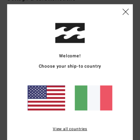
Sandali a Ciabatta Nero Donna
Style
ABJL100072
Codice colore
bu9
Caratteristiche
Tomaia:
tomaia in finta pelle
Welcome!
Plantare:
arco plantare ergonomico con comoda soletta
Choose your ship-to country
in EVA liscio
Spalline:
doppie spalline
Soletta:
fodera in finta pelle
Soletta:
soletta in EVA
suola:
suola flessibile in tpr
Composizione
Tomaia: 100% poliuretano Fodera: 100%
poliuretano Soletta: 100% EVA Suola: 100% TPR
View all countries