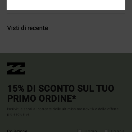
Spedizioni e Resi
Visti di recente
15% DI SCONTO SUL TUO
PRIMO ORDINE*
Iscriviti e sarai al corrente delle ultimissime novità e delle offerte
più esclusive.
Collezione
Uomo
Donna