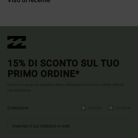
Visti di recente
15% DI SCONTO SUL TUO
PRIMO ORDINE*
Iscriviti e sarai al corrente delle ultimissime novità e delle offerte
più esclusive.
Collezione
Uomo
Donna