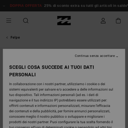
Salta
DOPPIA OFFERTA
25% di sconto extra su tutti gli articoli in saldo*
alle
informazioni
sul
prodotto
Felpe
ESAURITE
Continua senza accettare
SCEGLI COSA SUCCEDE AI TUOI DATI
PERSONALI
In collaborazione con i nostri partner, utilizziamo i cookie o dei
sistemi equivalenti per salvare e/o accedere a delle informazioni sul
tuo dispositivo. Tali informazioni personali (ad es. i dati di
navigazione e il tuo indirizzo IP) potrebbero essere utilizzati per:
offrirti contenuti e informazioni personalizzati, misurare l’efficacia
dei contenuti e della pubblicità, per fornire annunci personalizzati,
conoscere meglio il nostro pubblico o sviluppare e migliorare i
prodotti dei nostri partner. Puoi configurare la tua scelta fornendo il
tuo consenso all’uso di determinati cookie o negandolo ad altri tipi