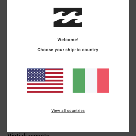
Descrizione
Otis Carey è il nome del momento. Il famoso artista e
Welcome!
surfer ha decorato questa maglia con il suo
Choose your ship-to country
inconfondibile stile su petto, schiena e maniche,
aggiungendo la cultura aborigena al tuo abbigliamento
quotidiano. Questa girocollo ha il taglio abbondante ed è
pensata per darti comodità e carattere.
Dettagli & caratteristiche
Spedizioni e Resi
View all countries