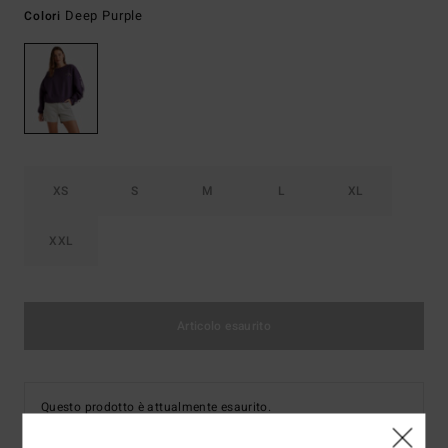
Deep Purple
Colori
XS
S
M
L
XL
XXL
Articolo esaurito
Questo prodotto è attualmente esaurito.
Compra altre opzioni