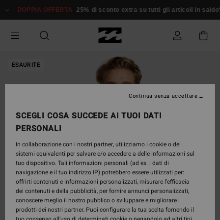
Salta
DOPPIA OFFERTA
25% di sconto extra su tutti gli articoli in saldo*
alle
informazioni
sul
prodotto
ESAURITE
Continua senza accettare
SCEGLI COSA SUCCEDE AI TUOI DATI
PERSONALI
In collaborazione con i nostri partner, utilizziamo i cookie o dei
sistemi equivalenti per salvare e/o accedere a delle informazioni sul
tuo dispositivo. Tali informazioni personali (ad es. i dati di
navigazione e il tuo indirizzo IP) potrebbero essere utilizzati per:
offrirti contenuti e informazioni personalizzati, misurare l’efficacia
dei contenuti e della pubblicità, per fornire annunci personalizzati,
conoscere meglio il nostro pubblico o sviluppare e migliorare i
prodotti dei nostri partner. Puoi configurare la tua scelta fornendo il
tuo consenso all’uso di determinati cookie o negandolo ad altri tipi