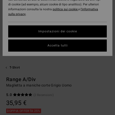
di cookie (ad esempio, alcuni cookie di tipo analitico). Per ulteriori
informazioni consulta la nostra
politica sui cookie
e
l'informativa
sulla privacy
.
Impostazioni dei cookie
Accetta tutti
T-Shirt
Range A/Div
Maglietta a maniche corte Grigio Uomo
5.0
(2 Recensioni)
35,95 €
DOPPIA OFFERTA 25%