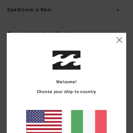
Spedizioni e Resi
Recensioni dei clienti
Punteggio medio
5.0
/5
Welcome!
basato su
2 recensioni verificate
dal gennaio 2026
Choose your ship-to country
Il 100% dei nostri clienti consiglia questo prodotto
Comfort
Rapporto qualità-prezzo
5.0
5.0