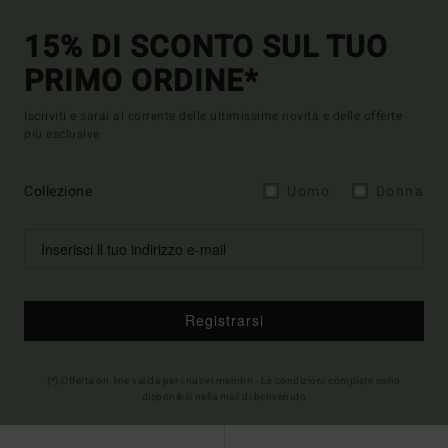
15% DI SCONTO SUL TUO
PRIMO ORDINE*
Iscriviti e sarai al corrente delle ultimissime novità e delle offerte
più esclusive.
Collezione
Uomo
Donna
Registrarsi
(*) Offerta on-line valida per i nuovi membri - Le condizioni complete sono
disponibili nella mail di benvenuto