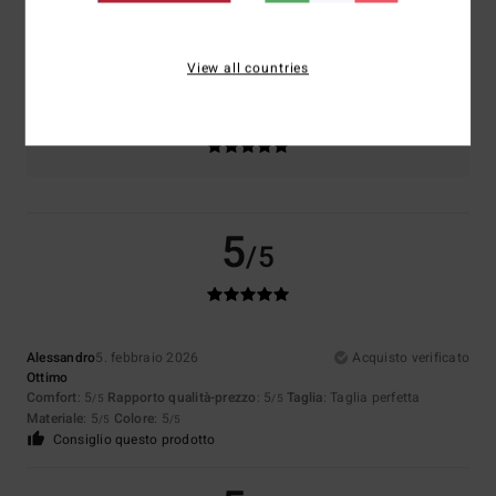
Taglia
Materiale
4.5
Troppo piccolo
Troppo grande
View all countries
Colore
5.0
5
/5
Alessandro
5. febbraio 2026
Acquisto verificato
Ottimo
Comfort
: 5
Rapporto qualità-prezzo
: 5
Taglia
: Taglia perfetta
/5
/5
Materiale
: 5
Colore
: 5
/5
/5
Consiglio questo prodotto