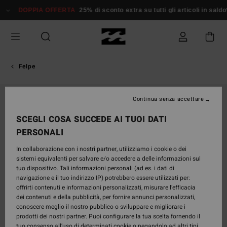
Salta
DOPPIA OFFERTA
25% di sconto extra su tutti gli articoli in saldo*
alle
informazioni
sul
prodotto
Felpe
ESAURITE
Continua senza accettare
SCEGLI COSA SUCCEDE AI TUOI DATI
PERSONALI
In collaborazione con i nostri partner, utilizziamo i cookie o dei
sistemi equivalenti per salvare e/o accedere a delle informazioni sul
tuo dispositivo. Tali informazioni personali (ad es. i dati di
navigazione e il tuo indirizzo IP) potrebbero essere utilizzati per:
offrirti contenuti e informazioni personalizzati, misurare l’efficacia
dei contenuti e della pubblicità, per fornire annunci personalizzati,
conoscere meglio il nostro pubblico o sviluppare e migliorare i
prodotti dei nostri partner. Puoi configurare la tua scelta fornendo il
tuo consenso all’uso di determinati cookie o negandolo ad altri tipi