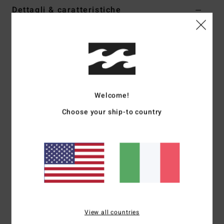
Dettagli & caratteristiche
Women Pink Pullover Hoodie
Style
ABJFT00484
Codice colore
mmq0
Caratteristiche
Collection:
Cruisin West collection
Welcome!
Fabric:
Cotton polyester blend fleece fabric
Choose your ship-to country
Fit:
Oversized fit
Neck:
Hooded neck
Sleeves:
Long sleeves
Closure:
Pullover closure
Branding:
Assorted graphics
Other Features:
Rib cuffs and bottom band
Composizione
[Main Fabric] 80% Cotton, 20% Polyester
View all countries