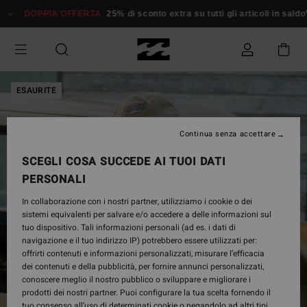
Salta
DOPPIA OFFERTA
25% di sconto extra su tutti gli articoli in saldo*
alle
informazioni
sul
prodotto
ESAURITE
Continua senza accettare
SCEGLI COSA SUCCEDE AI TUOI DATI
PERSONALI
In collaborazione con i nostri partner, utilizziamo i cookie o dei
sistemi equivalenti per salvare e/o accedere a delle informazioni sul
tuo dispositivo. Tali informazioni personali (ad es. i dati di
navigazione e il tuo indirizzo IP) potrebbero essere utilizzati per:
offrirti contenuti e informazioni personalizzati, misurare l’efficacia
dei contenuti e della pubblicità, per fornire annunci personalizzati,
conoscere meglio il nostro pubblico o sviluppare e migliorare i
prodotti dei nostri partner. Puoi configurare la tua scelta fornendo il
tuo consenso all’uso di determinati cookie o negandolo ad altri tipi