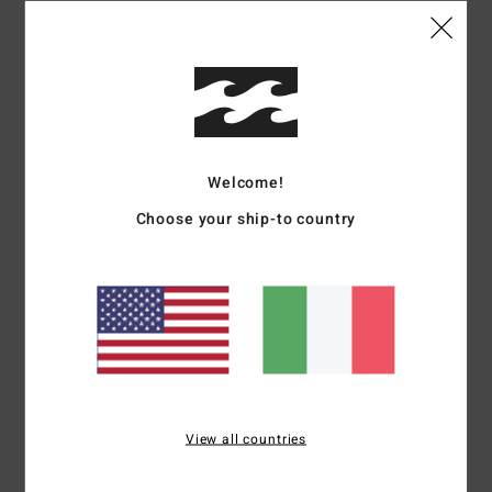
Dettagli & caratteristiche
Cappellino Dad Multi Donna
Style
UBJHA00410
Codice colore
mul
Caratteristiche
Welcome!
Collezione:
collezione Since 73
Choose your ship-to country
tessuto:
tessuto in tela di cotone
Costruzione:
costruzione asciutta
Visiera:
visiera curva
Chiusura:
chiusura snapback regolabile in metallo
Marcatura:
logo ricamato
Composizione
[Tessuto principale] 100% cotone
View all countries
Spedizioni e Resi