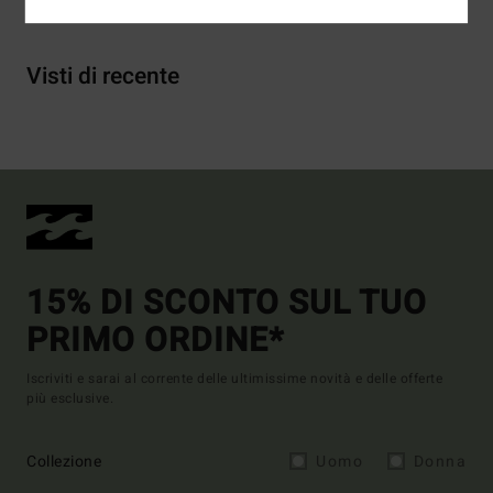
Visti di recente
15% DI SCONTO SUL TUO
PRIMO ORDINE*
Iscriviti e sarai al corrente delle ultimissime novità e delle offerte
più esclusive.
Collezione
Uomo
Donna