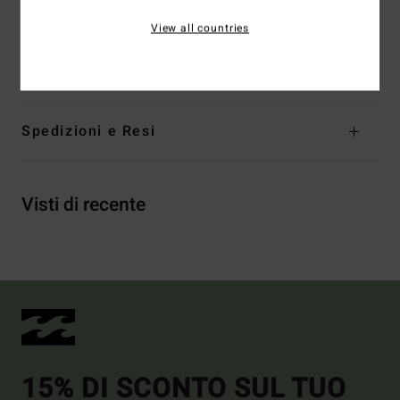
View all countries
Composizione
[Tessuto principale] 55% acrilico, 16%
nylon, 21% poliestere, 8% lana
Spedizioni e Resi
Visti di recente
15% DI SCONTO SUL TUO