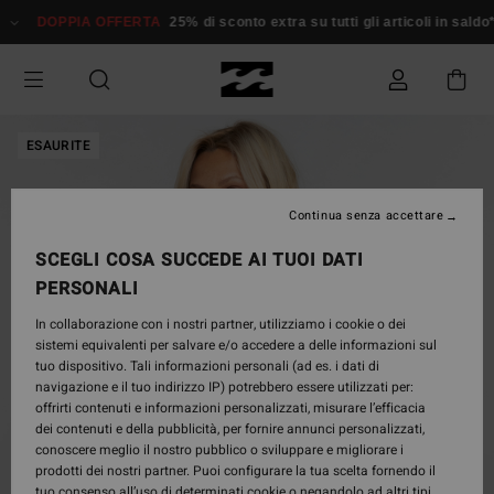
Salta
DOPPIA OFFERTA
25% di sconto extra su tutti gli articoli in saldo*
alle
informazioni
sul
prodotto
ESAURITE
Continua senza accettare
SCEGLI COSA SUCCEDE AI TUOI DATI
PERSONALI
In collaborazione con i nostri partner, utilizziamo i cookie o dei
sistemi equivalenti per salvare e/o accedere a delle informazioni sul
tuo dispositivo. Tali informazioni personali (ad es. i dati di
navigazione e il tuo indirizzo IP) potrebbero essere utilizzati per:
offrirti contenuti e informazioni personalizzati, misurare l’efficacia
dei contenuti e della pubblicità, per fornire annunci personalizzati,
conoscere meglio il nostro pubblico o sviluppare e migliorare i
prodotti dei nostri partner. Puoi configurare la tua scelta fornendo il
tuo consenso all’uso di determinati cookie o negandolo ad altri tipi