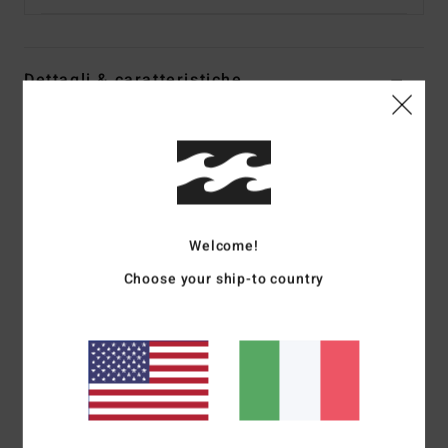
Dettagli & caratteristiche
Maglia Viola Donna
Style
EBJSW00115
Codice colore
png0
Caratteristiche
Welcome!
Tessuto:
misto di morbido mohair, acrilico, nylon,
poliestere e lana
Choose your ship-to country
Vestibilità:
vestibilità corta rilassata
Colletto:
collo a coste
Maniche:
maniche con leggero taglio a blouson
Chiusura: chiusura a pullover
Marcatura:__ travetta con logo in metallo
Il modello nell’immagine è alto 165cm / 65" e indossa la
taglia M