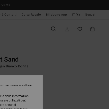
Uomo
o & Contatti
Carta Regalo
Billabong App
IT (€)
Negozi
Women
Young Womens
Surf Lifestyle
Apparel
 Layer
Sweater
t Sand
gan Bianco Donna
95 €
A OFFERTA 25%
ontinua senza accettare
re a delle informazioni
White Cap
i
ssere utilizzati per:
rnire annunci