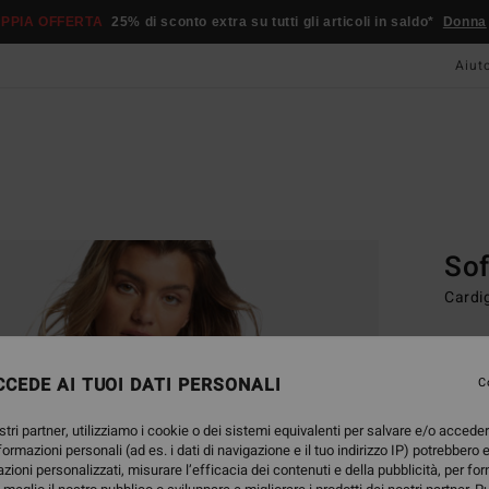
PPIA OFFERTA
25% di sconto extra su tutti gli articoli in saldo*
Donna
Aiut
Home
Outer
Sof
Cardi
89,
CEDE AI TUOI DATI PERSONALI
DOPPI
C
stri partner, utilizziamo i cookie o dei sistemi equivalenti per salvare e/o accede
Color
nformazioni personali (ad es. i dati di navigazione e il tuo indirizzo IP) potrebbero e
azioni personalizzati, misurare l’efficacia dei contenuti e della pubblicità, per fo