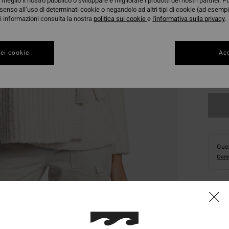
meglio il nostro pubblico o sviluppare e migliorare i prodotti dei nostri partner. P
senso all’uso di determinati cookie o negandolo ad altri tipi di cookie (ad esempi
ori informazioni consulta la nostra
politica sui cookie
e
l'informativa sulla privacy
.
ei cookie
Acc
XS
Ques
Comp
Dett
Cardi