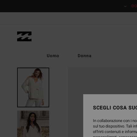
Salta
DO
alle
informazioni
sul
prodotto
Uomo
Donna
ESAURITE
SCEGLI COSA SUC
In collaborazione con i no
sul tuo dispositivo. Tali i
offrirti contenuti e inform