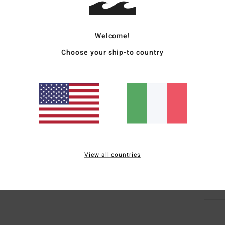
Style
Welcome!
Carat
Choose your ship-to country
C
T
v
C
M
M
Comp
View all countries
Sped