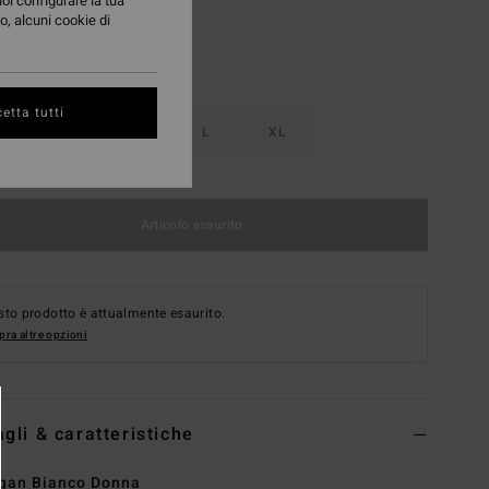
uoi configurare la tua
o, alcuni cookie di
etta tutti
S
M
L
XL
Articolo esaurito
to prodotto è attualmente esaurito.
ra altre opzioni
agli & caratteristiche
gan Bianco Donna