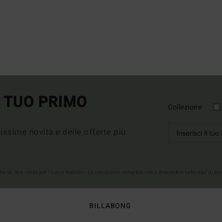
L TUO PRIMO
Collezione
imissime novità e delle offerte più
erta on-line valida per i nuovi membri - Le condizioni complete sono disponibili nella mail di b
BILLABONG