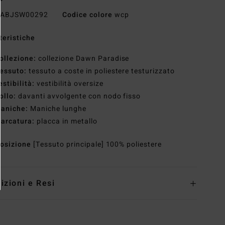
ABJSW00292
Codice colore
wcp
teristiche
ollezione:
collezione Dawn Paradise
essuto:
tessuto a coste in poliestere testurizzato
estibilità:
vestibilità oversize
ollo:
davanti avvolgente con nodo fisso
aniche:
Maniche lunghe
arcatura:
placca in metallo
osizione
[Tessuto principale] 100% poliestere
izioni e Resi