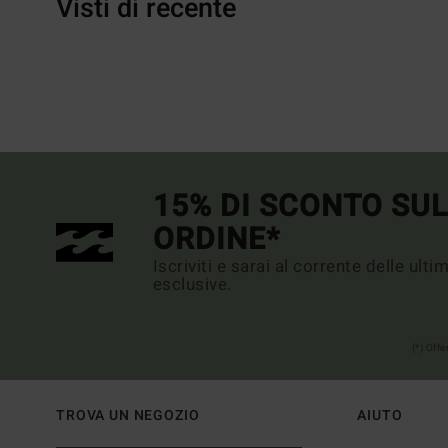
Visti di recente
15% DI SCONTO SU
ORDINE*
Iscriviti e sarai al corrente delle ult
esclusive.
(*) Off
TROVA UN NEGOZIO
AIUTO