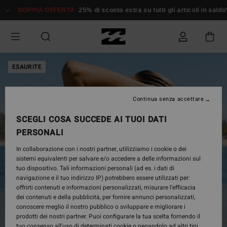
Salta
DOPPIA OFFERTA
25% di sconto extra su tutti gli articoli in saldo*
alle
informazioni
sul
prodotto
ESAURITE
Continua senza accettare
SCEGLI COSA SUCCEDE AI TUOI DATI
PERSONALI
In collaborazione con i nostri partner, utilizziamo i cookie o dei
sistemi equivalenti per salvare e/o accedere a delle informazioni sul
tuo dispositivo. Tali informazioni personali (ad es. i dati di
navigazione e il tuo indirizzo IP) potrebbero essere utilizzati per:
offrirti contenuti e informazioni personalizzati, misurare l’efficacia
dei contenuti e della pubblicità, per fornire annunci personalizzati,
conoscere meglio il nostro pubblico o sviluppare e migliorare i
prodotti dei nostri partner. Puoi configurare la tua scelta fornendo il
tuo consenso all’uso di determinati cookie o negandolo ad altri tipi