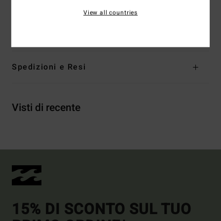
alle taglie per la vestibilità perfetta
View all countries
Composizione
80% Nylon riciclato, 20% Elastan
Spedizioni e Resi
Visti di recente
15% DI SCONTO SUL TUO