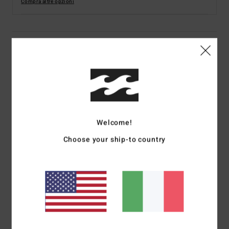
Compra altre opzioni
Dettagli & caratteristiche
Mutandina bikini Nero Donna
Style
F3SB30BIF2
Codice colore
3920
Caratteristiche
Welcome!
Tessuto ecosostenibile:
riciclato, elasticizzato e mano
Choose your ship-to country
pesca
Vestibilità:
Maui rider
Copertura:
copertura posteriore media, 1 ¾” più corta
della copertura completa
Vita:
vita alta giusta sotto l’ombelico
Marcatura:
logo Billabong ricamato
Taglia:
questo modello veste piccolo, consultare la guida