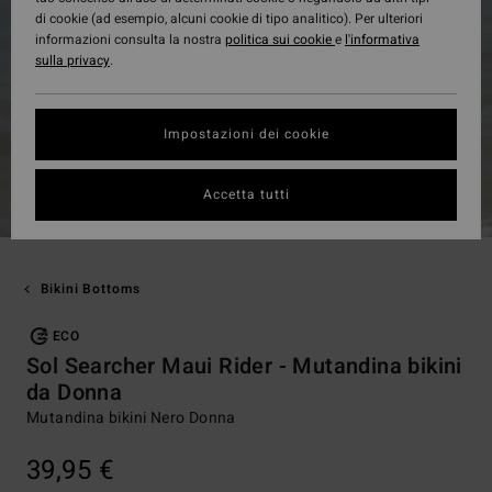
di cookie (ad esempio, alcuni cookie di tipo analitico). Per ulteriori
informazioni consulta la nostra
politica sui cookie
e
l'informativa
sulla privacy
.
Impostazioni dei cookie
Accetta tutti
Bikini Bottoms
ECO
Sol Searcher Maui Rider - Mutandina bikini
da Donna
Mutandina bikini Nero Donna
39,95 €