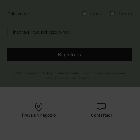
Collezione
Uomo
Donna
Registrarsi
(*) Offerta on-line valida per i nuovi membri - Le condizioni complete sono
disponibili nella mail di benvenuto
Trova un negozio
Contattaci