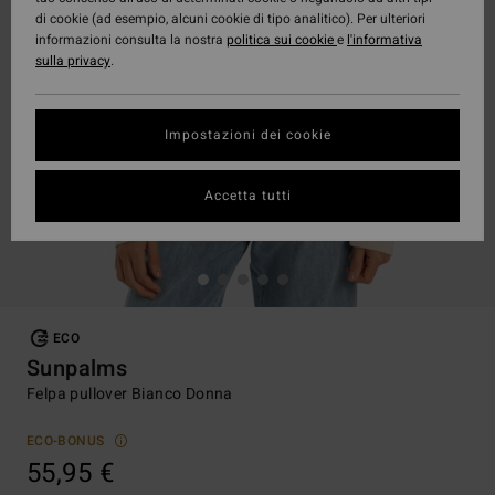
di cookie (ad esempio, alcuni cookie di tipo analitico). Per ulteriori
informazioni consulta la nostra
politica sui cookie
e
l'informativa
sulla privacy
.
Impostazioni dei cookie
Accetta tutti
ECO
Sunpalms
Felpa pullover Bianco Donna
ECO-BONUS
55,95 €