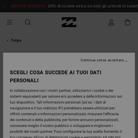
Salta
DOPPIA OFFERTA
25% di sconto extra su tutti gli articoli in saldo*
alle
informazioni
sul
prodotto
Felpe
ESAURITE
Continua senza accettare
SCEGLI COSA SUCCEDE AI TUOI DATI
PERSONALI
In collaborazione con i nostri partner, utilizziamo i cookie o dei
sistemi equivalenti per salvare e/o accedere a delle informazioni sul
tuo dispositivo. Tali informazioni personali (ad es. i dati di
navigazione e il tuo indirizzo IP) potrebbero essere utilizzati per:
offrirti contenuti e informazioni personalizzati, misurare l’efficacia
dei contenuti e della pubblicità, per fornire annunci personalizzati,
conoscere meglio il nostro pubblico o sviluppare e migliorare i
prodotti dei nostri partner. Puoi configurare la tua scelta fornendo il
tuo consenso all’uso di determinati cookie o negandolo ad altri tipi