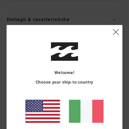
Dettagli & caratteristiche
Women Multi Medium Coverage Bikini Top
Style
UBJX300655
Codice colore
mul
Caratteristiche
Fabric:
96% Recycled nylon 4% elastane blend recycled
Welcome!
crepe texture fabric
Choose your ship-to country
Shape:
Triangle
Neck:
Halter neck
Coverage:
Medium coverage
Padding:
Removable pads
Straps:
Halter ties straps
Closure:
Ties at centre back closure
Branding:
Metal plate