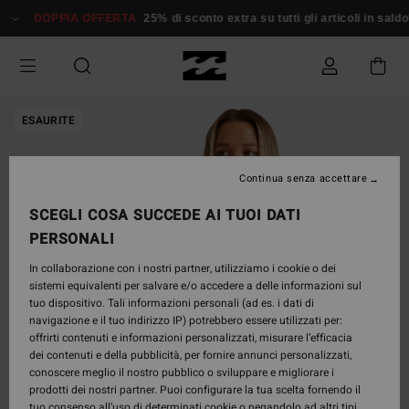
Salta
DOPPIA OFFERTA
25% di sconto extra su tutti gli articoli in saldo*
alle
informazioni
sul
prodotto
ESAURITE
Continua senza accettare
SCEGLI COSA SUCCEDE AI TUOI DATI
PERSONALI
In collaborazione con i nostri partner, utilizziamo i cookie o dei
sistemi equivalenti per salvare e/o accedere a delle informazioni sul
tuo dispositivo. Tali informazioni personali (ad es. i dati di
navigazione e il tuo indirizzo IP) potrebbero essere utilizzati per:
offrirti contenuti e informazioni personalizzati, misurare l’efficacia
dei contenuti e della pubblicità, per fornire annunci personalizzati,
conoscere meglio il nostro pubblico o sviluppare e migliorare i
prodotti dei nostri partner. Puoi configurare la tua scelta fornendo il
tuo consenso all’uso di determinati cookie o negandolo ad altri tipi