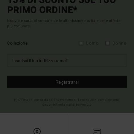
15% DI SCONTO SUL TUO
PRIMO ORDINE*
Iscriviti e sarai al corrente delle ultimissime novità e delle offerte
più esclusive.
Collezione
Uomo
Donna
Registrarsi
(*) Offerta on-line valida per i nuovi membri - Le condizioni complete sono
disponibili nella mail di benvenuto