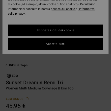
di cookie (ad esempio, alcuni cookie di tipo analitico). Per ulteriori
informazioni consulta la nostra
politica sui cookie
e
l'informativa
sulla privacy
.
Impostazioni dei cookie
Accetta tutti
Bikinis Tops
ECO
Sunset Dreamin Remi Tri
Women Multi Medium Coverage Bikini Top
ECO-BONUS
45,95 €