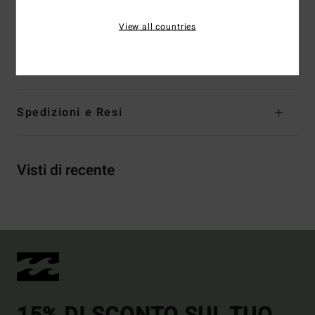
Other Features:
Sliding cups
View all countries
Composizione
[Main Fabric] 96% Recycled Nylon, 4%
Elastane
Spedizioni e Resi
Visti di recente