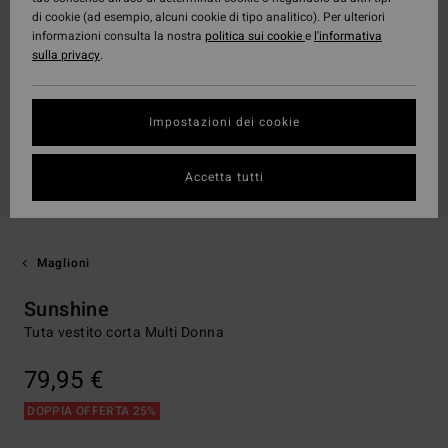
di cookie (ad esempio, alcuni cookie di tipo analitico). Per ulteriori
informazioni consulta la nostra
politica sui cookie
e
l'informativa
sulla privacy
.
Impostazioni dei cookie
Accetta tutti
Maglioni
Sunshine
Tuta vestito corta Multi Donna
79,95 €
DOPPIA OFFERTA 25%