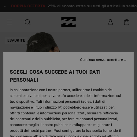
Salta
DOPPIA OFFERTA
25% di sconto extra su tutti gli articoli in saldo*
alle
informazioni
sul
prodotto
ESAURITE
Continua senza accettare
SCEGLI COSA SUCCEDE AI TUOI DATI
PERSONALI
In collaborazione con i nostri partner, utilizziamo i cookie o dei
sistemi equivalenti per salvare e/o accedere a delle informazioni sul
tuo dispositivo. Tali informazioni personali (ad es. i dati di
navigazione e il tuo indirizzo IP) potrebbero essere utilizzati per:
offrirti contenuti e informazioni personalizzati, misurare l’efficacia
dei contenuti e della pubblicità, per fornire annunci personalizzati,
conoscere meglio il nostro pubblico o sviluppare e migliorare i
prodotti dei nostri partner. Puoi configurare la tua scelta fornendo il
tuo consenso all’uso di determinati cookie o negandolo ad altri tipi