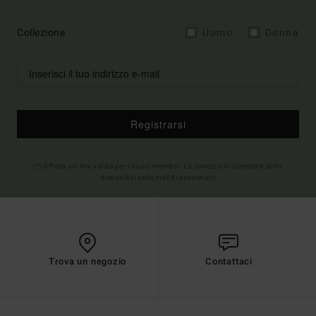
Collezione
Uomo
Donna
Registrarsi
(*) Offerta on-line valida per i nuovi membri - Le condizioni complete sono
disponibili nella mail di benvenuto
Trova un negozio
Contattaci