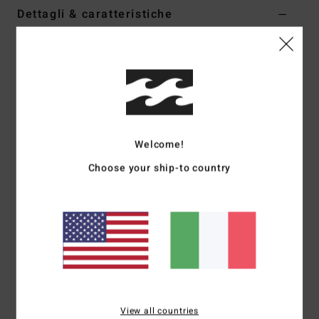
Dettagli & caratteristiche
Tuta vestito corta Multi Donna
Style
EBJSW00129
Codice colore
mul
Caratteristiche
Collezione:
collezione To The Sea
Welcome!
Tessuto:
tessuto in misto di acrilico, cotone, poliestere e
Choose your ship-to country
lana
Vestibilità:
vestibilità corta rilassata
Colletto:
collo a coste
Maniche:
Maniche lunghe
Chiusura: chiusura a pullover
Marcatura:__ travetta con logo in metallo
Composizione
[Tessuto principale] 56% acrilico, 22%
cotone, 16% poliestere, 6% legno
View all countries